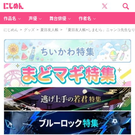
に
じ
め
ん
作品名
声優
舞台俳優
作者名
にじめん
>
グッズ
>
夏目友人帳
> 「夏目友人帳×しまむら」ニャンコ先生な