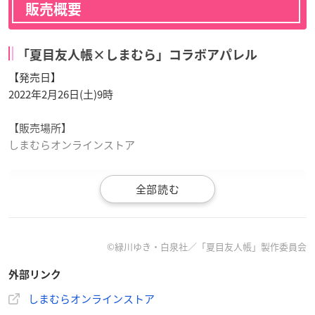
販売概要
「夏目友人帳×しまむら」コラボアパレル
【発売日】
2022年2月26日(土)9時
【販売場所】
しまむらオンラインストア
🎁商品情報🎁
#しまむら
より フード付きワンピース、上下
セットが2/26（土）9時からオンラインストアにて、予約販
©緑川ゆき・白泉社／「夏目友人帳」製作委員会
売開始致します🎉🎉サイズ展開M/L/LL/3Lと豊富にラインア
外部リンク
ップ❗
詳細はこちらから➡
https://t.co/xKVqoXIW5W
しまむらオンラインストア
#夏目友人帳
pic.twitter.com/TNM5TZqr4V