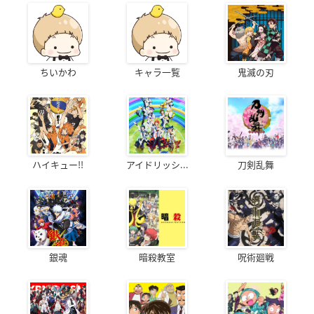
ちいかわ
キャラ一覧
鬼滅の刃
ハイキュー!!
アイドリッシ...
刀剣乱舞
銀魂
暗殺教室
呪術廻戦