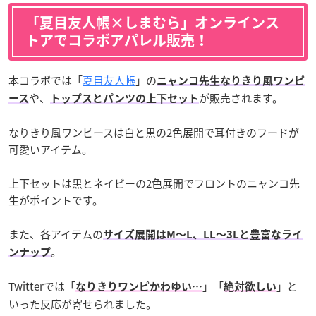
「夏目友人帳×しまむら」オンラインス
トアでコラボアパレル販売！
本コラボでは「
夏目友人帳
」の
ニャンコ先生なりきり風ワンピ
や、
が販売されます。
ース
トップスとパンツの上下セット
なりきり風ワンピースは白と黒の2色展開で耳付きのフードが
可愛いアイテム。
上下セットは黒とネイビーの2色展開でフロントのニャンコ先
生がポイントです。
また、各アイテムの
サイズ展開はM〜L、LL〜3Lと豊富なライ
。
ンナップ
Twitterでは「
」「
」と
なりきりワンピかわゆい…
絶対欲しい
いった反応が寄せられました。