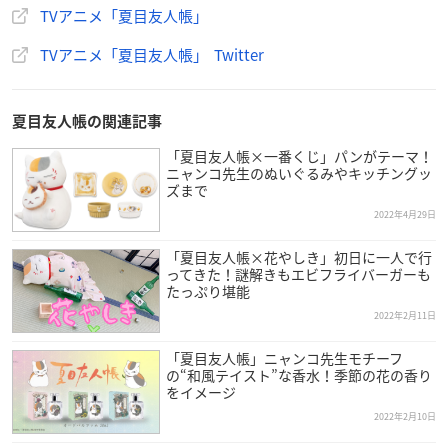
TVアニメ「夏目友人帳」
— アニメ
夏目友人帳
公式 (@NatsumeYujincho)
February 2
4, 2022
TVアニメ「夏目友人帳」 Twitter
夏目友人帳の関連記事
「夏目友人帳×一番くじ」パンがテーマ！
ニャンコ先生のぬいぐるみやキッチングッ
ズまで
2022年4月29日
「夏目友人帳×花やしき」初日に一人で行
ってきた！謎解きもエビフライバーガーも
たっぷり堪能
2022年2月11日
「夏目友人帳」ニャンコ先生モチーフ
の“和風テイスト”な香水！季節の花の香り
をイメージ
2022年2月10日