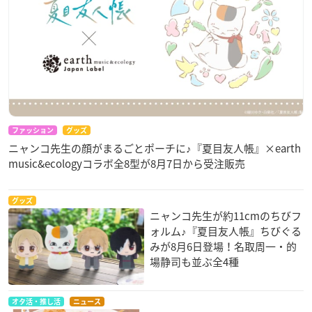
ファッション
グッズ
ニャンコ先生の顔がまるごとポーチに♪『夏目友人帳』×earth
music&ecologyコラボ全8型が8月7日から受注販売
グッズ
ニャンコ先生が約11cmのちびフ
ォルム♪『夏目友人帳』ちびぐる
みが8月6日登場！名取周一・的
場静司も並ぶ全4種
オタ活・推し活
ニュース