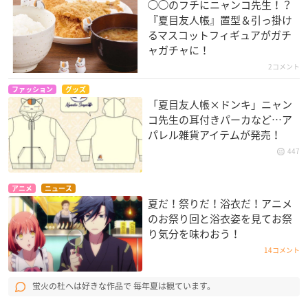
◯◯のフチにニャンコ先生！？
『夏目友人帳』置型＆引っ掛け
るマスコットフィギュアがガチ
ャガチャに！
2コメント
ファッション
グッズ
「夏目友人帳×ドンキ」ニャン
コ先生の耳付きパーカなど…ア
パレル雑貨アイテムが発売！
447
アニメ
ニュース
夏だ！祭りだ！浴衣だ！アニメ
のお祭り回と浴衣姿を見てお祭
り気分を味わおう！
14コメント
蛍火の杜へは好きな作品で 毎年夏は観ています。