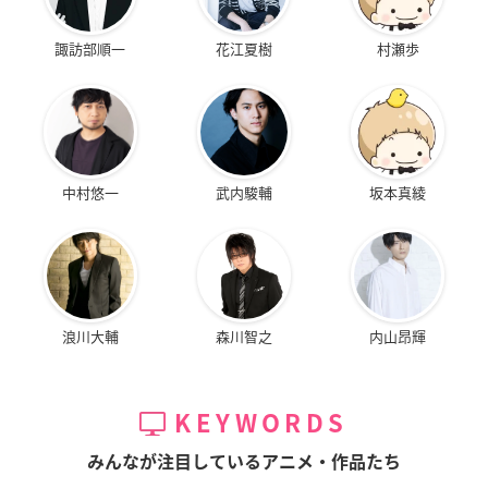
諏訪部順一
花江夏樹
村瀬歩
中村悠一
武内駿輔
坂本真綾
浪川大輔
森川智之
内山昂輝
KEYWORDS
みんなが注目しているアニメ・作品たち