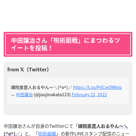
中田譲治さん「呪術廻戦」にまつわるツ
イートを投稿！
禪院直毘人おるやん〜＼(^o^)／
https://t.co/PtjCwOWbIq
—
中田譲治
(@joujinakata123)
February 22, 2022
中田譲治さんが自身のTwitterにて「
禪院直毘人おるやん〜＼
」と、「
呪術廻戦
」の新作LINEスタンプ配信のニュー
(^o^)／