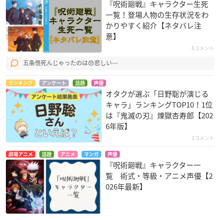
『呪術廻戦』キャラクター生死
一覧！登場人物の生存状況をわ
かりやすく紹介【ネタバレ注
意】
8コメント
五条悟死んじゃったのは😞悲しい⋯
ランキング
アンケート
話題
声優
オタクが選ぶ「日野聡が演じる
キャラ」ランキングTOP10！1位
は『鬼滅の刃』煉󠄁獄杏寿郎【202
6年版】
2コメント
劇場アニメ
話題
アニメ
マンガ
声優
『呪術廻戦』キャラクター一
覧 術式・等級・アニメ声優【2
026年最新】