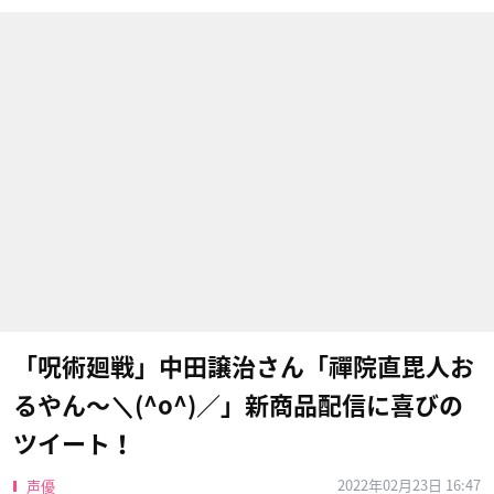
「呪術廻戦」中田譲治さん「禪院直毘人お
るやん〜＼(^o^)／」新商品配信に喜びの
ツイート！
2022年02月23日 16:47
声優