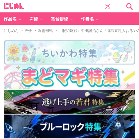
に
じ
め
ん
作品名
声優
舞台俳優
作者名
にじめん
>
声優
>
呪術廻戦
> 「呪術廻戦」中田譲治さん「禪院直毘人おるやん