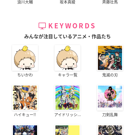
浪川大輔
坂本真綾
斉藤壮馬
KEYWORDS
みんなが注目しているアニメ・作品たち
ちいかわ
キャラ一覧
鬼滅の刃
ハイキュー!!
アイドリッシ...
刀剣乱舞