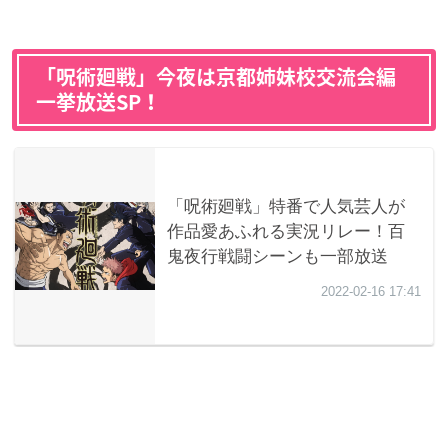
「呪術廻戦」今夜は京都姉妹校交流会編
一挙放送SP！