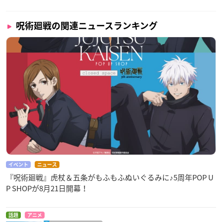
呪術廻戦の関連ニュースランキング
イベント
ニュース
『呪術廻戦』虎杖＆五条がもふもふぬいぐるみに♪5周年POP U
P SHOPが8月21日開幕！
話題
アニメ