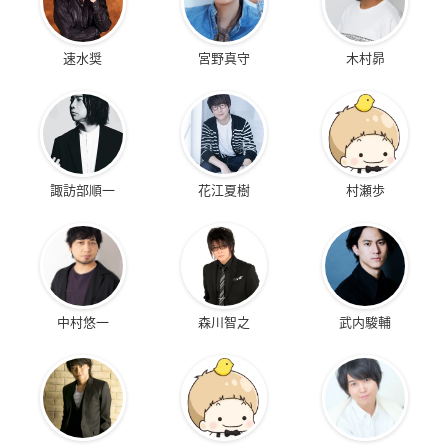
速水奨
宮野真守
木村昴
諏訪部順一
花江夏樹
村瀬歩
中村悠一
森川智之
武内駿輔