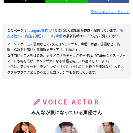
記事の内容について報告する
このページは
kusuguru株式会社
のにじめん編集部が作成・配信しています。
呪
術廻戦
/
中田譲治
/
話題
/
アニメ
/
声優
の最新情報はリンク先をご覧ください。
アニメ・ゲーム・漫画などの2次元コンテンツや、声優・舞台・俳優などの情
報・話題をお届けする情報メディア「にじめん」。
女性向けアニメをはじめ、少年アニメやキャラクター作品、VTuberなどストリー
マーにも幅を広げ、オタクが気になる情報を幅広くお届けしています。
さらに、アンケート・ランキング・オタ活（推し活）お役立ち情報など、女性オ
タクがワクワク楽しめるようなコンテンツも発信しています。
VOICE ACTOR
みんなが気になっている声優さん