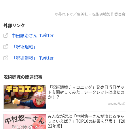
【LINEスタンプ配信中！】
TVアニメ『
#呪術廻戦
』の新作LINEスタンプが本日より配信
©芥見下々／集英社・呪術廻戦製作委員会
開始！
高専教師や補助監督など、大人メンバーだけのスタンプで
外部リンク
す。
中田譲治さん Twitter
ダウンロードはこちらから▼
https://t.co/QOeaiLrE6N
pic.t
witter.com/FniQmvP4xw
「呪術廻戦」
— 『
呪術廻戦
』アニメ公式 (@animejujutsu)
February 22,
「呪術廻戦」 Twitter
2022
呪術廻戦の関連記事
「呪術廻戦チョコエッグ」発売日当日ゲッ
ト＆開封してみた！シークレットは出たの
か！？
2022年2月21日
みんなが選ぶ「中村悠一さんが演じるキャ
ラといえば？」TOP10の結果を発表！【20
22年版】