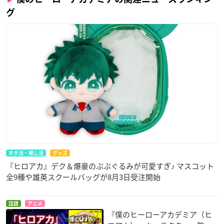
グ
オタ活・推し活
グッズ
『ヒロアカ』デク＆爆豪のぷぷぐるみが可愛すぎ♪ マスコット
全9種や雄英スクールバッグが8月3日受注開始
話題
アニメ
『僕のヒーローアカデミア（ヒ