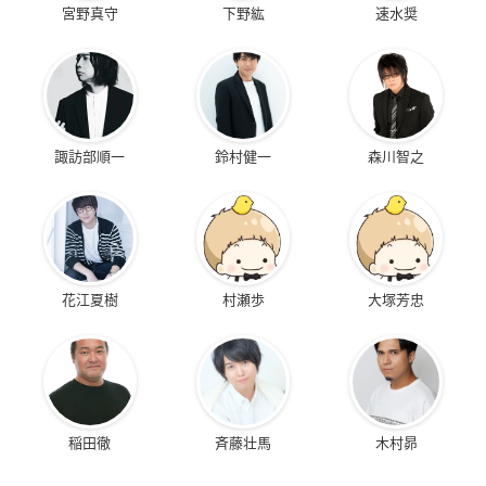
宮野真守
下野紘
速水奨
諏訪部順一
鈴村健一
森川智之
花江夏樹
村瀬歩
大塚芳忠
稲田徹
斉藤壮馬
木村昴