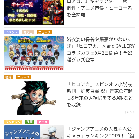
ロアカ）』キャラクター一覧
個性・アニメ声優・ヒーロー名
を全網羅
イベント
カフェ
ニュース
浴衣姿の緑谷や爆豪がかわいす
ぎ♪『ヒロアカ』×and GALLERY
コラボカフェ9月2日開幕！全23
種グッズ登場
書籍
ニュース
『ヒロアカ』スピンオフ小説最
新刊「雄英白書 祝」轟家の年越
し&年末の大掃除をするA組など
を収録
1コメント
ランキング
話題
アニメ
「ジャンプアニメの人気主人公
キャラ」ランキングTOP9！「銀