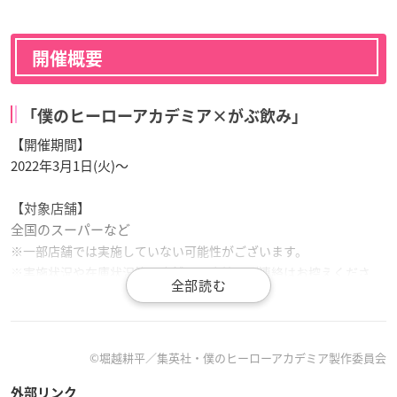
開催概要
「僕のヒーローアカデミア×がぶ飲み」
【開催期間】
2022年3月1日(火)～
【対象店舗】
全国のスーパーなど
※一部店舗では実施していない可能性がございます。
※実施状況や在庫状況等の店舗への直接のご連絡はお控えくださ
い。
©堀越耕平／集英社・僕のヒーローアカデミア製作委員会
『
僕のヒーローアカデミア
』と「
#がぶ飲み
」のコラボが決
外部リンク