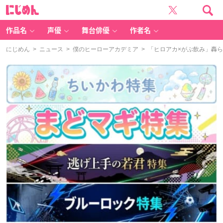
に
じ
め
ん
作品名
声優
舞台俳優
作者名
にじめん
>
ニュース
>
僕のヒーローアカデミア
> 「ヒロアカ×がぶ飲み」轟