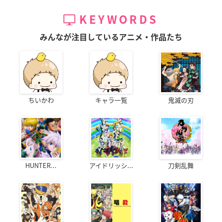
KEYWORDS
みんなが注目しているアニメ・作品たち
ちいかわ
キャラ一覧
鬼滅の刃
HUNTER...
アイドリッシ...
刀剣乱舞