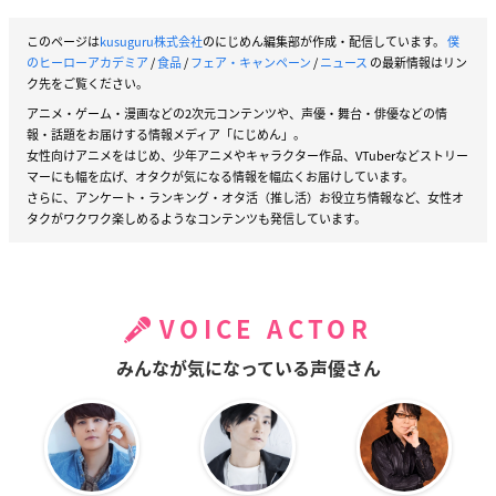
このページは
kusuguru株式会社
のにじめん編集部が作成・配信しています。
僕
のヒーローアカデミア
/
食品
/
フェア・キャンペーン
/
ニュース
の最新情報はリン
ク先をご覧ください。
アニメ・ゲーム・漫画などの2次元コンテンツや、声優・舞台・俳優などの情
報・話題をお届けする情報メディア「にじめん」。
女性向けアニメをはじめ、少年アニメやキャラクター作品、VTuberなどストリー
マーにも幅を広げ、オタクが気になる情報を幅広くお届けしています。
さらに、アンケート・ランキング・オタ活（推し活）お役立ち情報など、女性オ
タクがワクワク楽しめるようなコンテンツも発信しています。
VOICE ACTOR
みんなが気になっている声優さん