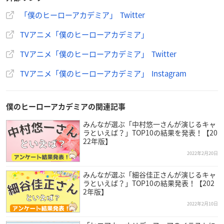
定!
3月1日(火)から「弾けろ”個性”! ココロ解放キャンペーン」
「僕のヒーローアカデミア」 Twitter
がスタート!
TVアニメ「僕のヒーローアカデミア」
対象商品の「がぶ飲み」を店頭にて3本購入で限定描きおこ
しクリアファイル（全5種）を1枚プレゼント!
TVアニメ「僕のヒーローアカデミア」 Twitter
詳細はこちら▼
https://t.co/9Gy03mPbxK
#ヒロアカ
#hero
TVアニメ「僕のヒーローアカデミア」 Instagram
aca_a
pic.twitter.com/bQPAcerxQ9
— 僕のヒーローアカデミア／ヒロアカ アニメ公式 (@heroa
ca_anime)
February 18, 2022
僕のヒーローアカデミアの関連記事
みんなが選ぶ「中村悠一さんが演じるキャ
ラといえば？」TOP10の結果を発表！【20
22年版】
2022年2月20日
みんなが選ぶ「細谷佳正さんが演じるキャ
ラといえば？」TOP10の結果発表！【202
2年版】
2022年2月10日