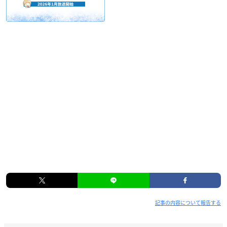
※商品仕様・内容・デザインは予告なく変更になる場合が
ございます。
アニメイトで購入
僕のヒーローアカデミア THE MOVIE ワールド ヒ
ーローズ ミッション プルスウルトラ版
価格：8,580円(税込)
発売日：2022/02/16
記事の内容について報告する