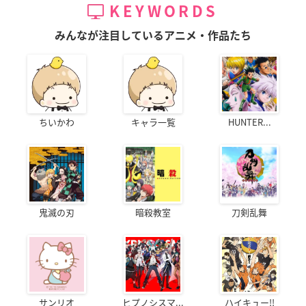
◆スペシャルPV 第1弾・第2弾
KEYWORDS
みんなが注目しているアニメ・作品たち
【ULTRA DISC】
◆新作アニメーション
『僕のヒーローアカデミア THE MOVIE ワールド ヒーロー
ズ ミッション ≪旅立ち≫』
※劇場入場者プレゼント冊子「Vol.World Heroes」に収録
されていた堀越耕平先生描き下ろしの読み切りマンガをア
ちいかわ
キャラ一覧
HUNTER...
ニメ化！
◆「ワールドファンミーティング」映像
（出演：山下大輝、岡本信彦、梶裕貴、吉沢亮、林原めぐ
み、中井和哉）
鬼滅の刃
暗殺教室
刀剣乱舞
◆「公開記念舞台挨拶」映像
（出演：山下大輝、岡本信彦、梶裕貴、吉沢亮）
≪キャスト≫
山下大輝
サンリオ
ヒプノシスマ...
ハイキュー!!