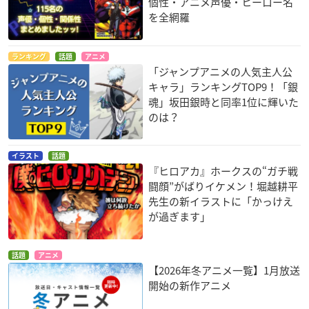
◆「公開記念舞台挨拶」映像
個性・アニメ声優・ヒーロー名
（出演：山下大輝、岡本信彦、梶裕貴、吉沢亮）
を全網羅
≪キャスト≫
ランキング
話題
アニメ
山下大輝
「ジャンプアニメの人気主人公
岡本信彦
キャラ」ランキングTOP9！「銀
梶裕貴
魂」坂田銀時と同率1位に輝いた
稲田徹
のは？
中村悠一
三宅健太
イラスト
話題
佐倉綾音
『ヒロアカ』ホークスの“ガチ戦
増田俊樹
闘顔”がばりイケメン！堀越耕平
悠木碧
先生の新イラストに「かっけえ
細谷佳正
が過ぎます」
真堂圭
中井和哉
話題
アニメ
林原めぐみ
【2026年冬アニメ一覧】1月放送
吉沢亮
開始の新作アニメ