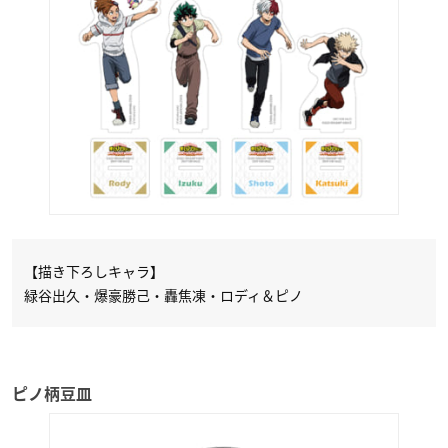
【描き下ろしキャラ】
緑谷出久・爆豪勝己・轟焦凍・ロディ＆ピノ
ピノ柄豆皿