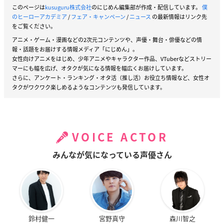
このページは
kusuguru株式会社
のにじめん編集部が作成・配信しています。
僕
のヒーローアカデミア
/
フェア・キャンペーン
/
ニュース
の最新情報はリンク先
をご覧ください。
アニメ・ゲーム・漫画などの2次元コンテンツや、声優・舞台・俳優などの情
シリーズNo.1ヒットを記録した劇場版第3弾がBlu-rayで登
報・話題をお届けする情報メディア「にじめん」。
場！
女性向けアニメをはじめ、少年アニメやキャラクター作品、VTuberなどストリー
ヒロアカ史上最大の危機（ミッション）にヒーローたちが
マーにも幅を広げ、オタクが気になる情報を幅広くお届けしています。
さらに、アンケート・ランキング・オタ活（推し活）お役立ち情報など、女性オ
立ち向かう―。
タクがワクワク楽しめるようなコンテンツも発信しています。
≪ストーリー≫
世界中の“個性”保持者の殲滅を目論む謎の組織・ヒューマ
ライズ。
VOICE ACTOR
彼らが各国に仕掛けた、“個性”を暴走させ崩壊に導く爆弾
＜個性因子誘発爆弾(イディオトリガーボム)＞から
みんなが気になっている声優さん
人々を救うため、世界選抜ヒーローチームが結成。
世界各国のプロヒーローと、ヒーロー事務所でインターン
中だった雄英高校ヒーロー科の生徒たちが招集され、
各地で爆弾の回収任務にあたっていた。
エンデヴァー事務所でインターン中のデク・爆豪・轟の3人
鈴村健一
宮野真守
森川智之