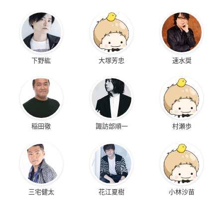
も、日本から遠く離れた国＜オセオン＞で作戦行動中、
ある事件に巻き込まれたデクがなんと全国指名手配されて
しまう！
事件をきっかけに出会った運び屋の少年・ロディととも
に、警察や謎の敵(ヴィラン)集団から命を狙われるデクた
ち。
下野紘
大塚芳忠
速水奨
その影で巨大な陰謀が動き出し……。
そして、ヒューマライズ指導者、フレクト・ターンからの
犯行声明が全世界に届く―
「タイムリミットは今から2時間」各国で発生するパニッ
ク、刻一刻と迫りくる世界崩壊へのカウントダウン。
稲田徹
諏訪部順一
村瀬歩
ヒーローチームは絶体絶命の状況下で、危険を顧みずに各
地の爆弾回収に向かう―ヒロアカ史上最大の危機に、
世界の、そしてヒーロー達の未来が、“彼ら”に託された。
≪収録内容≫
【本編ディスク】
三宅健太
花江夏樹
小林沙苗
◆本編
◆予告編集（特報／予告／TVスポット）