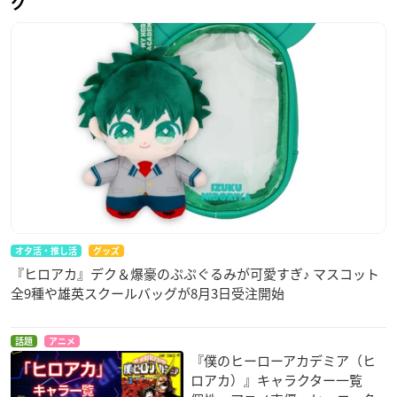
グ
≪収録内容≫
【本編ディスク】
◆本編
◆予告編集（特報／予告／TVスポット）
◆スペシャルPV 第1弾・第2弾
【ULTRA DISC】
◆新作アニメーション
『
僕のヒーローアカデミア
THE MOVIE ワールド ヒーロー
ズ ミッション ≪旅立ち≫』
※劇場入場者プレゼント冊子「Vol.World Heroes」に収録
されていた堀越耕平先生描き下ろしの読み切りマンガをア
オタ活・推し活
グッズ
ニメ化！
『ヒロアカ』デク＆爆豪のぷぷぐるみが可愛すぎ♪ マスコット
全9種や雄英スクールバッグが8月3日受注開始
◆「ワールドファンミーティング」映像
（出演：山下大輝、岡本信彦、梶裕貴、吉沢亮、林原めぐ
話題
アニメ
み、中井和哉）
『僕のヒーローアカデミア（ヒ
ロアカ）』キャラクター一覧