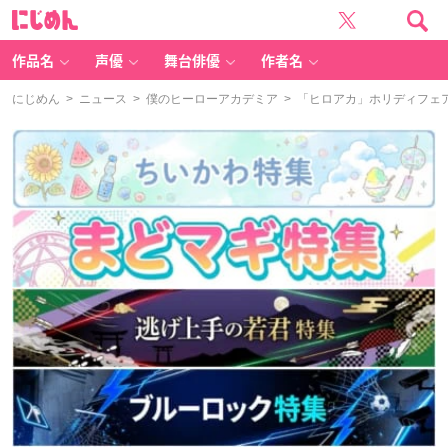
に
じ
め
ん
作品名
声優
舞台俳優
作者名
にじめん
>
ニュース
>
僕のヒーローアカデミア
> 「ヒロアカ」ホリディフェ