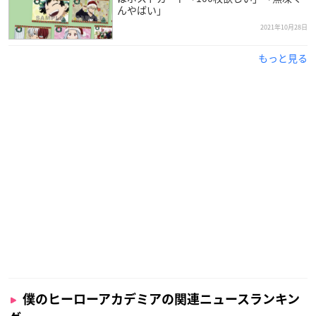
世界各国のプロヒーローと、ヒーロー事務所でインターン
んやばい」
中だった雄英高校ヒーロー科の生徒たちが招集され、
2021年10月28日
各地で爆弾の回収任務にあたっていた。
エンデヴァー事務所でインターン中のデク・爆豪・轟の3人
もっと見る
も、日本から遠く離れた国＜オセオン＞で作戦行動中、
ある事件に巻き込まれたデクがなんと全国指名手配されて
しまう！
事件をきっかけに出会った運び屋の少年・ロディととも
に、警察や謎の敵(ヴィラン)集団から命を狙われるデクた
ち。
その影で巨大な陰謀が動き出し……。
そして、ヒューマライズ指導者、フレクト・ターンからの
犯行声明が全世界に届く―
「タイムリミットは今から2時間」各国で発生するパニッ
ク、刻一刻と迫りくる世界崩壊へのカウントダウン。
ヒーローチームは絶体絶命の状況下で、危険を顧みずに各
地の爆弾回収に向かう―ヒロアカ史上最大の危機に、
世界の、そしてヒーロー達の未来が、“彼ら”に託された。
僕のヒーローアカデミアの関連ニュースランキン