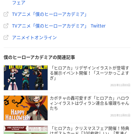
フェア
※下記商品が「お取り寄せ」「販売終了」になりますと、
TVアニメ「僕のヒーローアカデミア」
こちらの商品ページのカートボタンが「カートに入れる」
であっても、
TVアニメ「僕のヒーローアカデミア」 Twitter
「お取り寄せ」や「購入不可」となる場合がございます。
アニメイトオンライン
【Blu-ray】僕のヒーローアカデミア THE MOVIE ワールド
ヒーローズ ミッション プルスウルトラ版
シリーズNo.1ヒットを記録した劇場版第3弾がBlu-rayで登
僕のヒーローアカデミアの関連記事
場！
「ヒロアカ」リデザインイラストが登場す
ヒロアカ史上最大の危機（ミッション）にヒーローたちが
る展示イベント開催！「スーツかっこよす
ぎ」
立ち向かう―。
2021年11月03日
≪ストーリー≫
カボチャの轟可愛すぎ「ヒロアカ」ハロウ
世界中の“個性”保持者の殲滅を目論む謎の組織・ヒューマ
ィンイラストはヴィラン連合＆壊理ちゃん
ライズ。
たち
彼らが各国に仕掛けた、“個性”を暴走させ崩壊に導く爆弾
2021年11月01日
＜個性因子誘発爆弾(イディオトリガーボム)＞から
「ヒロアカ」クリスマスフェア開催！特典
人々を救うため、世界選抜ヒーローチームが結成。
はポストカード「100枚欲しい」「焦凍く