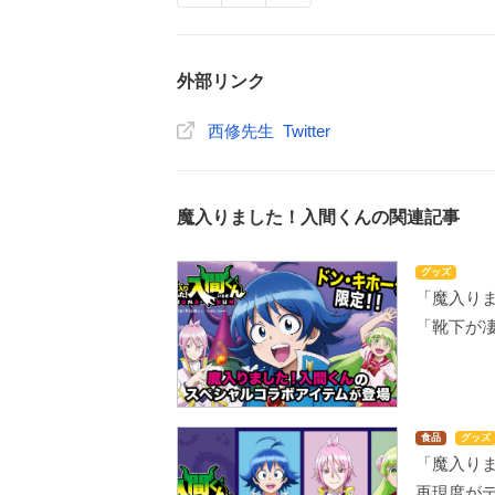
外部リンク
西修先生 Twitter
魔入りました！入間くんの関連記事
グッズ
「魔入り
「靴下が
食品
グッズ
「魔入り
再現度が