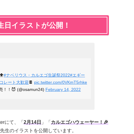
生日イラストが公開！
🐥
#ナベリウス・カルエゴ生誕祭2022
#エギー
コレート大歓迎
🍫
pic.twitter.com/0VKmT5rhke
！😈 (@osamun24)
February 14, 2022
erにて、「
2月14日
」「
カルエゴハウェーヤー！🎉
先生のイラストを公開しています。