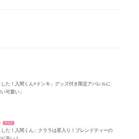
ました！入間くん×ドンキ」グッズ付き限定アパレルに
凄い可愛い」
アニメ
ました！入間くん」クララは星入り！ブレンドティーの
デビ高い！