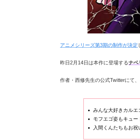
アニメシリーズ第3期の制作が決定
昨日2月14日は本作に登場する
ナベ
作者・西修先生の公式Twitter
みんな大好きカルエ
モフエゴ姿もキュー
入間くんたちもお祝