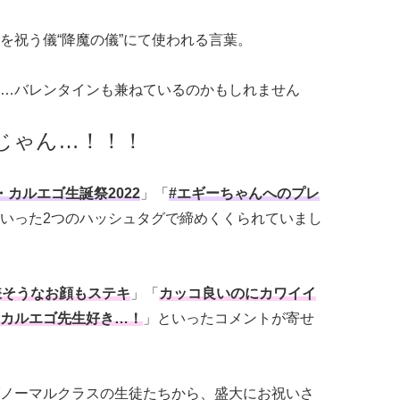
を祝う儀“降魔の儀”にて使われる言葉。
…バレンタインも兼ねているのかもしれません
じゃん…！！！
・カルエゴ生誕祭2022
」「
#エギーちゃんへのプレ
いった2つのハッシュタグで締めくくられていまし
嫌そうなお顔もステキ
」「
カッコ良いのにカワイイ
カルエゴ先生好き…！
」といったコメントが寄せ
ノーマルクラスの生徒たちから、盛大にお祝いさ