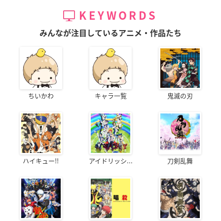
KEYWORDS
みんなが注目しているアニメ・作品たち
ちいかわ
キャラ一覧
鬼滅の刃
ハイキュー!!
アイドリッシ...
刀剣乱舞