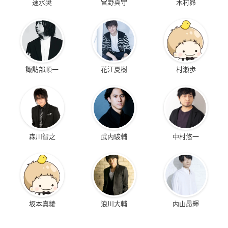
速水奨
宮野真守
木村昴
諏訪部順一
花江夏樹
村瀬歩
森川智之
武内駿輔
中村悠一
坂本真綾
浪川大輔
内山昂輝