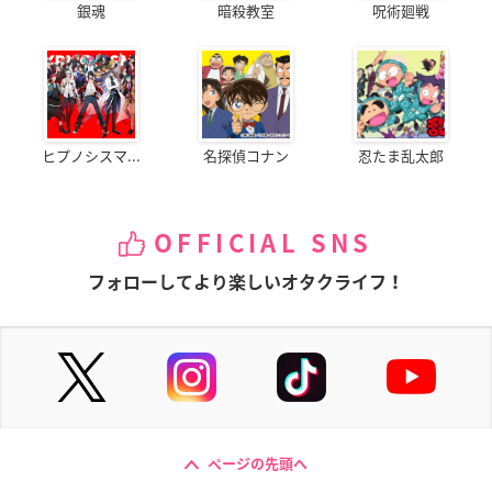
銀魂
暗殺教室
呪術廻戦
ヒプノシスマ...
名探偵コナン
忍たま乱太郎
OFFICIAL SNS
フォローしてより楽しいオタクライフ！
ページの先頭へ