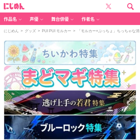
に
じ
め
ん
作品名
声優
舞台俳優
作者名
にじめん
>
グッズ
>
PUI PUI モルカー
> 「モルカー×ぷっちょ」ちっちゃな