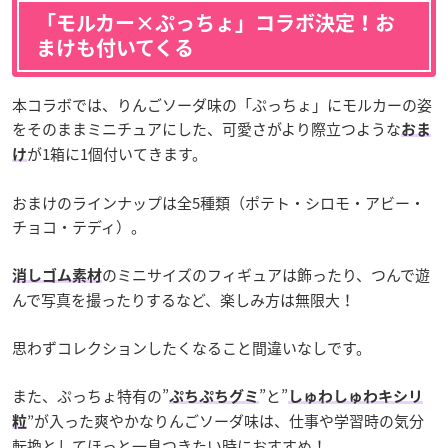
「モルカー×ぷっちょ」コラボ決定！お
まけも付いてくる
本コラボでは、りんごソーダ味の「ぷっちょ」にモルカーの姿
をそのままミニチュアにした、可愛さがより際立つような
おま
が1箱に1個付いてきます。
け
おまけのラインナップは全5種類（ポテト・シロモ・アビー・
チョコ・テディ）。
のミニサイズのフィギュアは飾ったり、つんで遊
消しゴム素材
んで写真を撮ったりするなど、楽しみ方は無限大！
思わずコレクションしたくなること間違いなしです。
また、ぷっちょ特有の”
”と”
ぷちぷちグミ
しゅわしゅわキシリ
”が入った爽やかなりんごソーダ味は、仕事や学習時の気分
粒
転換としてほっと一息つきたい時におすすめ！