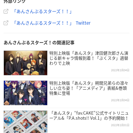
外部リンク
「あんさんぶるスターズ！！」
「あんさんぶるスターズ！！」 Twitter
あんさんぶるスターズ！の関連記事
特別上映版「あんスタ」津田健次郎さん演
じる新キャラ情報到着！「ぶくスタ」週替
わりで上映
2022年2月04日
特別上映版「あんスタ」朔間兄弟らの凛々
しい立ち姿！「アニメディア」表紙&巻頭
特集に登場
2022年2月04日
「あんスタ」“fav.CAKE”公式サイトリニュ
ーアル&「P.A.shots!! Vol.1」の予約開始！
2022年2月01日