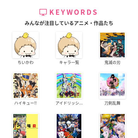
KEYWORDS
みんなが注目しているアニメ・作品たち
ちいかわ
キャラ一覧
鬼滅の刃
ハイキュー!!
アイドリッシ...
刀剣乱舞