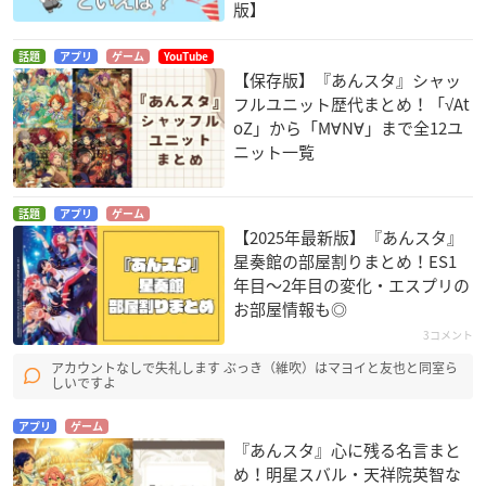
版】
話題
アプリ
ゲーム
YouTube
【保存版】『あんスタ』シャッ
フルユニット歴代まとめ！「√At
oZ」から「M∀N∀」まで全12ユ
ニット一覧
話題
アプリ
ゲーム
【2025年最新版】『あんスタ』
星奏館の部屋割りまとめ！ES1
年目〜2年目の変化・エスプリの
お部屋情報も◎
3コメント
アカウントなしで失礼します ぶっき（維吹）はマヨイと友也と同室ら
しいですよ
アプリ
ゲーム
『あんスタ』心に残る名言まと
め！明星スバル・天祥院英智な