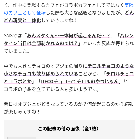
り、作中に登場するカフェがコラボカフェとしてではなく
実際
のカフェとして登場
した際も大きな話題となりましたが、
どん
していきますね！
どん現実と一体化
SNSでは「
」「
あんスタくん…一体何が起こるんだ…？
バレン
」といった反応が寄せられ
タイン当日は全部剥かれるのでは？
ていました。
中でも大きなチョコのオブジェの周りに
チロルチョコのような
ことから、「
小さなチョコも散りばめられている
チロルチョコ
」「
」と、
とコラボとか
DECOチョコってチロルのやつじゃん
コラボの予想を立てている人も多いようです。
明日はオブジェがどうなっているのか？何が起こるのか？続報
が楽しみですね！
この記事の他の画像（全1枚）