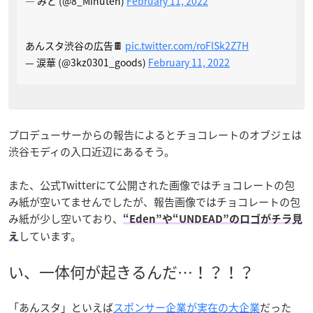
— みと (@8_Minuten)
February 11, 2022
あんスタ渋谷の広告🍫
pic.twitter.com/roFlSk2Z7H
— 涙華 (@3kz0301_goods)
February 11, 2022
プロデューサーからの報告によるとチョコレートのオブジェは
渋谷モディの入口近辺にあるそう。
また、公式Twitterにて公開された画像ではチョコレートの包
み紙が空いてませんでしたが、報告画像ではチョコレートの包
み紙が少し空いており、
“Eden”や“UNDEAD”のロゴがチラ見
しています。
え
い、一体何が起きるんだ…！？！？
「あんスタ」といえば
スポンサー企業が実在の大企業
だった