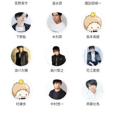
宮野真守
速水奨
諏訪部順一
下野紘
木村昴
坂本真綾
浪川大輔
森川智之
花江夏樹
村瀬歩
中村悠一
斉藤壮馬