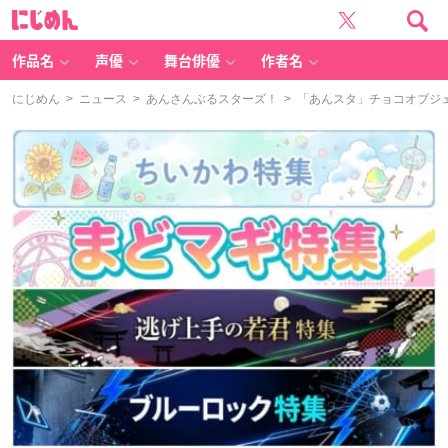
に
じ
め
ん
作品名
声優
舞台俳優
作者名
にじめん
>
ニュース
>
あんさんぶるスターズ！
> 「あんスタ」チョコオブジ