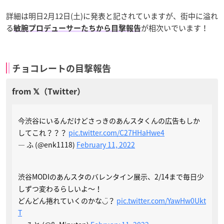
詳細は明日2月12日(土)に発表と記されていますが、街中に溢れ
る
が相次いでいます！
敏腕プロデューサーたちから目撃報告
チョコレートの目撃報告
今渋谷にいるんだけどさっきのあんスタくんの広告もしか
してこれ？？？
pic.twitter.com/C27HHaHwe4
— ふ (@enk1118)
February 11, 2022
渋谷MODIのあんスタのバレンタイン展示、2/14まで毎日少
しずつ変わるらしいよ〜！
どんどん捲れていくのかな◡̈？
pic.twitter.com/YawHw0Ukt
T