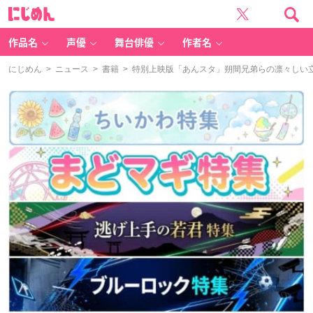
に
じ
め
ん
作品名
声優
舞台俳優
作者名
にじめん
>
ニュース
>
書籍
> 特別上映版「あんスタ」朔間兄弟らの凛々しい