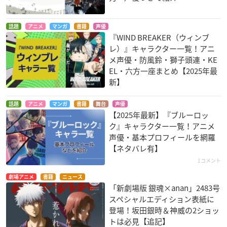
話題
アニメ
マンガ
書籍
声優
『WIND BREAKER（ウィンブ
レ）』キャラクター一覧！アニ
メ声優・防風鈴・獅子頭連・KE
EL・六方一座まとめ【2025年最
新】
話題
アニメ
マンガ
書籍
舞台
声優
【2025年最新】『ブルーロッ
ク』キャラクター一覧！アニメ
声優・基本プロフィールを網羅
【ネタバレ有】
1コメント
劇場アニメ
書籍
ニュース
「新劇場版 銀魂×anan」2483号
スペシャルエディション表紙に
登場！坂田銀時＆神威の2ショッ
トは必見【追記】