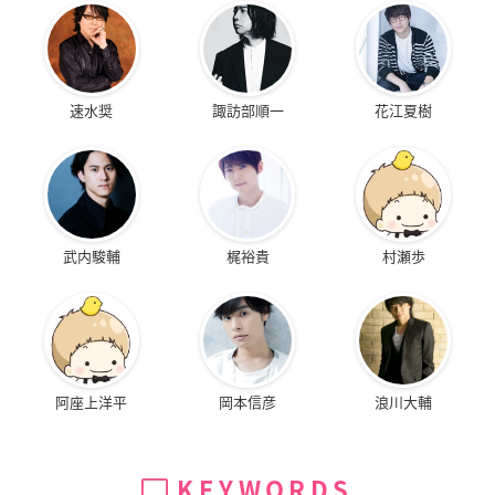
速水奨
諏訪部順一
花江夏樹
武内駿輔
梶裕貴
村瀬歩
阿座上洋平
岡本信彦
浪川大輔
KEYWORDS