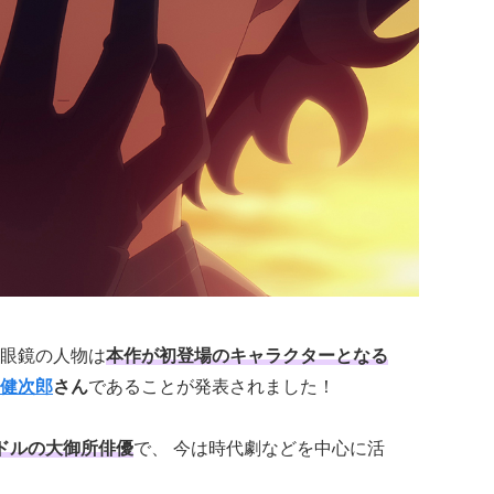
眼鏡の人物は
本作が初登場のキャラクターとなる
健次郎
さん
であることが発表されました！
ドルの大御所俳優
で、 今は時代劇などを中心に活