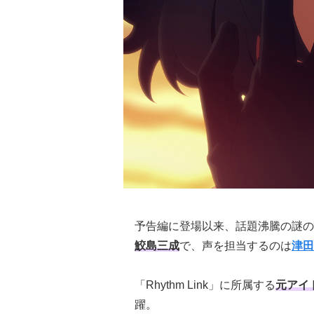
予告編に登場以来、話題沸騰の謎の
鮫島三成
で、声を担当するのは
津田
「Rhythm Link」に所属する
元アイ
躍。