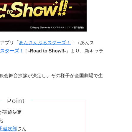
アプリ「
あんさんぶるスターズ！
！（あんス
スターズ！
！-Road to Show!!-
」より、新キャラ
先行上映会舞台挨拶が決定し、その様子が全国劇場で生
Point
が実施決定
化
田健次郎
さん