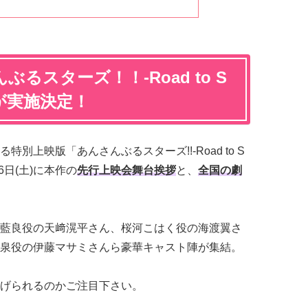
るスターズ！！-Road to S
会が実施決定！
別上映版「あんさんぶるスターズ!!-Road to S
6日(土)に本作の
先行上映会舞台挨拶
と、
全国の劇
藍良役の天﨑滉平さん、桜河こはく役の海渡翼さ
泉役の伊藤マサミさんら豪華キャスト陣が集結。
げられるのかご注目下さい。