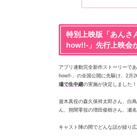
特別上映版「あんさんぶ
how!!-」先行上映
アプリ連動完全新作ストーリーである特
how!!-」の全国公開に先駆け、2月2
場で生中継
の実施が決定しました！
遊木真役の森久保祥太郎さん、白鳥
ん、朔間零役の増田俊樹さん、瀬名
キャスト陣の間でどんな話が繰り広