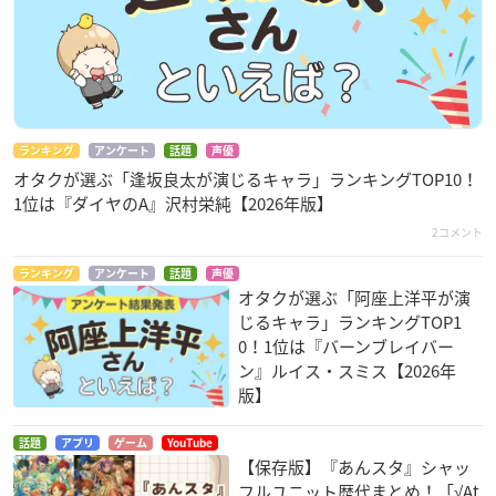
ランキング
アンケート
話題
声優
オタクが選ぶ「逢坂良太が演じるキャラ」ランキングTOP10！
1位は『ダイヤのA』沢村栄純【2026年版】
2コメント
ランキング
アンケート
話題
声優
オタクが選ぶ「阿座上洋平が演
じるキャラ」ランキングTOP1
0！1位は『バーンブレイバー
ン』ルイス・スミス【2026年
版】
話題
アプリ
ゲーム
YouTube
【保存版】『あんスタ』シャッ
フルユニット歴代まとめ！「√At