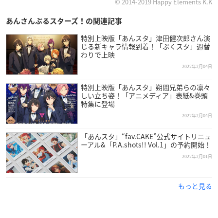
© 2014-2019 Happy Elements K.K
あんさんぶるスターズ！の関連記事
特別上映版「あんスタ」津田健次郎さん演
じる新キャラ情報到着！「ぶくスタ」週替
わりで上映
2022年2月04日
特別上映版「あんスタ」朔間兄弟らの凛々
しい立ち姿！「アニメディア」表紙&巻頭
特集に登場
2022年2月04日
「あんスタ」“fav.CAKE”公式サイトリニュ
ーアル&「P.A.shots!! Vol.1」の予約開始！
2022年2月01日
もっと見る