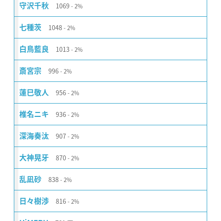
1069
守沢千秋
2%
1048
七種茨
2%
1013
白鳥藍良
2%
996
斎宮宗
2%
956
蓮巳敬人
2%
936
椎名ニキ
2%
907
深海奏汰
2%
870
大神晃牙
2%
838
乱凪砂
2%
816
日々樹渉
2%