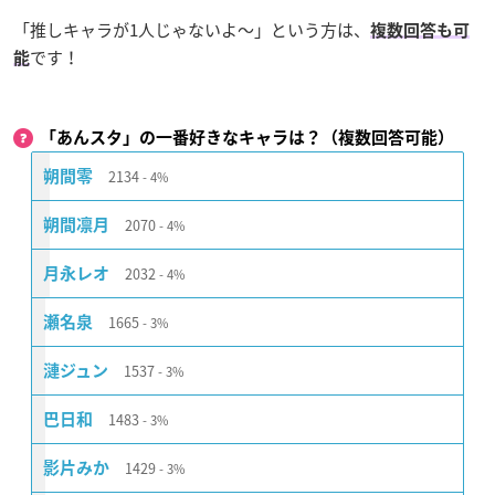
「推しキャラが1人じゃないよ〜」という方は、
複数回答も可
です！
能
「あんスタ」の一番好きなキャラは？（複数回答可能）
2134
朔間零
4%
2070
朔間凛月
4%
2032
月永レオ
4%
1665
瀬名泉
3%
1537
漣ジュン
3%
1483
巴日和
3%
1429
影片みか
3%