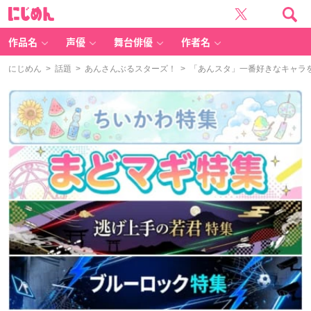
に
じ
め
ん
作品名
声優
舞台俳優
作者名
にじめん
>
話題
>
あんさんぶるスターズ！
> 「あんスタ」一番好きなキャラ