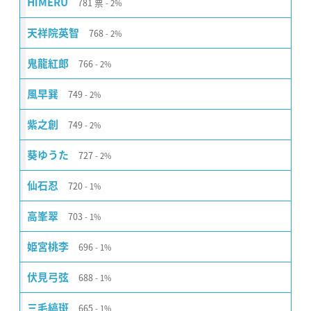
781
票
HiMERU
2%
768
天祥院英智
2%
766
鬼龍紅郎
2%
749
風早巽
2%
749
紫之創
2%
727
葵ゆうた
2%
720
仙石忍
1%
703
高峯翠
1%
696
姫宮桃李
1%
688
伏見弓弦
1%
665
三毛縞斑
1%