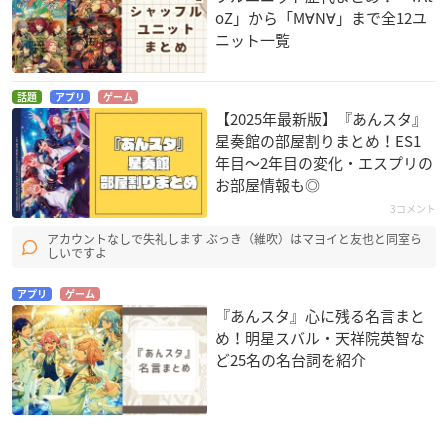
oZ」から「M∀N∀」まで全12ユ
ニット一覧
話題
アプリ
ゲーム
【2025年最新版】『あんスタ』
星奏館の部屋割りまとめ！ES1
年目〜2年目の変化・エスプリの
お部屋情報も◎
3コメント
アカウントなしで失礼します ぶっき（維吹）はマヨイと友也と同室ら
しいですよ
アプリ
ゲーム
『あんスタ』心に残る名言まと
め！明星スバル・天祥院英智な
ど25名の名台詞を紹介