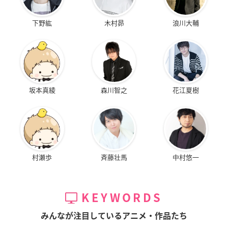
下野紘
木村昴
浪川大輔
坂本真綾
森川智之
花江夏樹
村瀬歩
斉藤壮馬
中村悠一
KEYWORDS
みんなが注目しているアニメ・作品たち