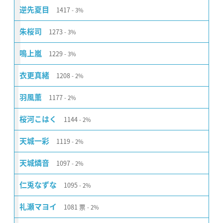
1417
逆先夏目
3%
1273
朱桜司
3%
1229
鳴上嵐
3%
1208
衣更真緒
2%
1177
羽風薫
2%
1144
桜河こはく
2%
1119
天城一彩
2%
1097
天城燐音
2%
1095
仁兎なずな
2%
1081
票
礼瀬マヨイ
2%