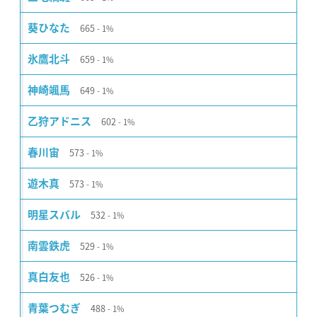
665
葵ひなた
1%
659
氷鷹北斗
1%
649
神崎颯馬
1%
602
乙狩アドニス
1%
573
春川宙
1%
573
遊木真
1%
532
明星スバル
1%
529
南雲鉄虎
1%
526
真白友也
1%
488
青葉つむぎ
1%