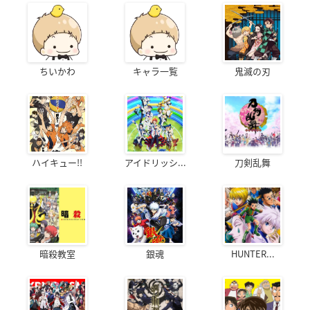
ちいかわ
キャラ一覧
鬼滅の刃
ハイキュー!!
アイドリッシ...
刀剣乱舞
暗殺教室
銀魂
HUNTER...