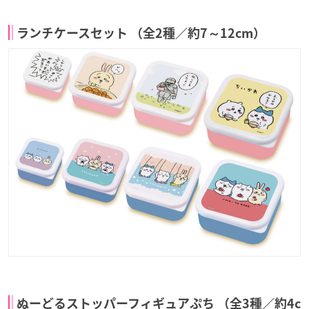
ランチケースセット （全2種／約7～12cm）
ぬーどるストッパーフィギュアぷち （全3種／約4c