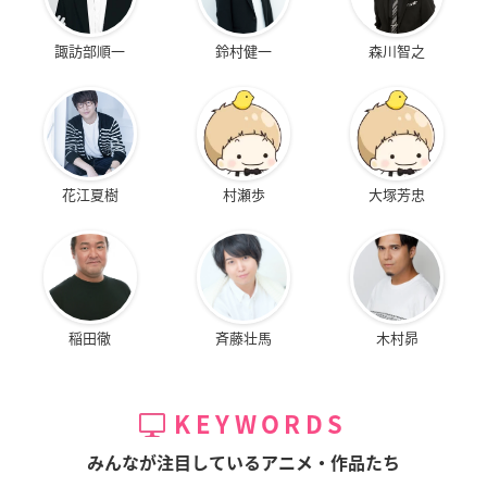
諏訪部順一
鈴村健一
森川智之
花江夏樹
村瀬歩
大塚芳忠
稲田徹
斉藤壮馬
木村昴
KEYWORDS
みんなが注目しているアニメ・作品たち