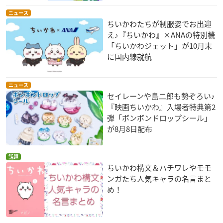
ニュース
ちいかわたちが制服姿でお出迎
え♪『ちいかわ』×ANAの特別機
「ちいかわジェット」が10月末
に国内線就航
ニュース
セイレーンや島二郎も勢ぞろい♪
『映画ちいかわ』入場者特典第2
弾「ボンボンドロップシール」
が8月8日配布
話題
ちいかわ構文＆ハチワレやモモ
ンガたち人気キャラの名言まと
め！