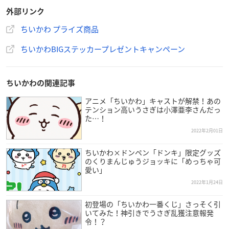
外部リンク
お店でもらおう♪ちいかわBIGステッカープレゼン
ちいかわ プライズ商品
トキャンペーン
ちいかわBIGステッカープレゼントキャンペーン
【実施期間】
2月18日(金)より順次
ちいかわの関連記事
【実施店舗】
アニメ「ちいかわ」キャストが解禁！あの
全国のアミューズメント施設
テンション高いうさぎは小澤亜李さんだっ
た…！
【プレゼント条件】
2022年2月01日
対象のクレーンゲーム機に500円投入した方
※対象機種は特設サイトよりご確認ください。
ちいかわ×ドンペン「ドンキ」限定グッズ
のくりまんじゅうジョッキに「めっちゃ可
※キャンペーン参加希望の方はコイン投入前にお近くのアミュ
愛い」
ーズメント施設スタッフ様にお声がけください。
2022年1月24日
【プレゼント】
初登場の「ちいかわ一番くじ」さっそく引
BIGステッカー
いてみた！神引きでうさぎ乱獲注意報発
令！？