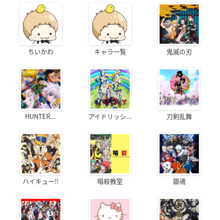
ちいかわ
キャラ一覧
鬼滅の刃
HUNTER...
アイドリッシ...
刀剣乱舞
ハイキュー!!
暗殺教室
銀魂