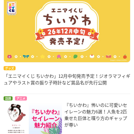
グッズ
「エニマイくじ ちいかわ」12月中旬発売予定！ジオラマフィギ
ュアやラスト賞の振り子時計など賞品名が先行公開
話題
アニメ
『ちいかわ』怖いのに可愛いセ
イレーンの魅力6選！人魚を2匹
乗せた巨体と喋り方のギャップ
が尊い