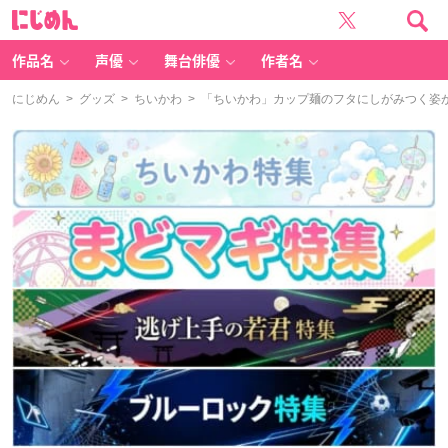
に
じ
め
ん
作品名
声優
舞台俳優
作者名
にじめん
>
グッズ
>
ちいかわ
> 「ちいかわ」カップ麺のフタにしがみつく姿