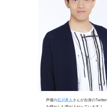
声優の
石川界人
さんが自身のTwitte
を懐かしむ声が上がっています！