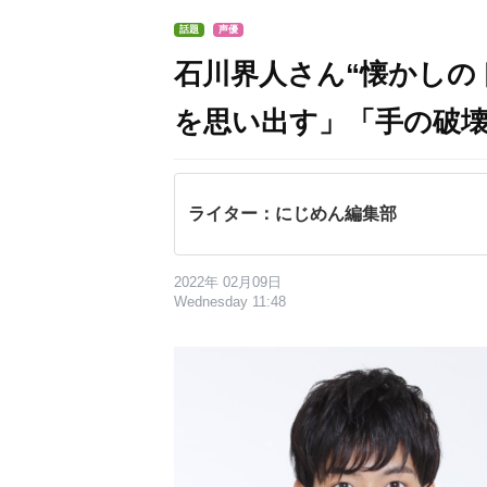
話題
声優
石川界人さん“懐かしの
を思い出す」「手の破
ライター：にじめん編集部
2022年 02月09日
Wednesday 11:48