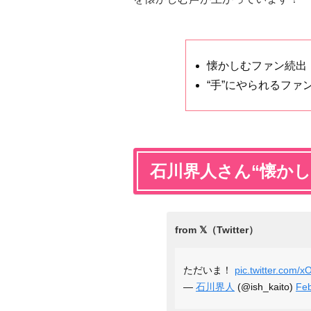
懐かしむファン続出
“手”にやられるファ
石川界人さん“懐か
ただいま！
pic.twitter.com
—
石川界人
(@ish_kaito)
Feb