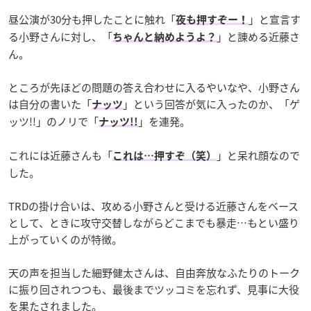
昼公演が30分も押したことに触れ「
」と宣言す
夜も押すぞー！
る小野さんに対し、「
」と諌める近藤さ
ちゃんと納めようよ？
ん。
ところが先ほどの問題の答え合わせに入るやいなや、小野さん
は自分の書いた「
」という回答が気に入ったのか、「ゲ
ナッツ
ッツ!!」のノリで「
」を連発。
ナッツ!!
これには近藤さんも「
」と呆れ顔なので
これは…押すぞ（笑）
した。
TRDの掛け合いは、攻める小野さんと受ける近藤さんをベース
として、ときに攻守交替しながらどこまでも暴走…もとい盛り
上がっていくのが特徴。
天の声を担当した細野健太さんは、自由奔放なふたりのトーク
に振り回されつつも、最後までツッコミを忘れず、見事に大役
を果たされました。