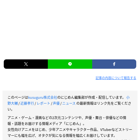
記事の内容について報告する
このページは
kusuguru株式会社
のにじめん編集部が作成・配信しています。
小
野大輔
/
近藤孝行
/
レポート
/
声優
/
ニュース
の最新情報はリンク先をご覧くださ
い。
アニメ・ゲーム・漫画などの2次元コンテンツや、声優・舞台・俳優などの情
報・話題をお届けする情報メディア「にじめん」。
女性向けアニメをはじめ、少年アニメやキャラクター作品、VTuberなどストリー
マーにも幅を広げ、オタクが気になる情報を幅広くお届けしています。