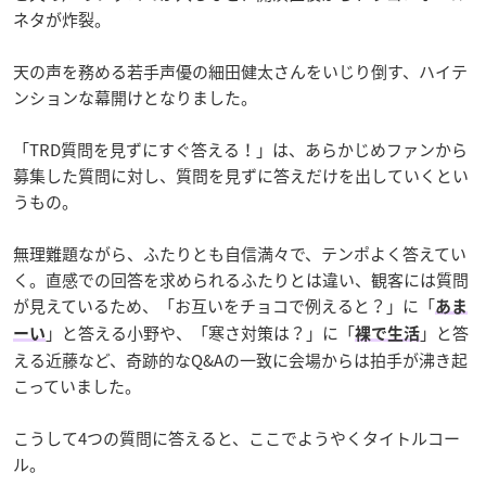
ネタが炸裂。
天の声を務める若手声優の細田健太さんをいじり倒す、ハイテ
ンションな幕開けとなりました。
「TRD質問を見ずにすぐ答える！」は、あらかじめファンから
募集した質問に対し、質問を見ずに答えだけを出していくとい
うもの。
無理難題ながら、ふたりとも自信満々で、テンポよく答えてい
く。直感での回答を求められるふたりとは違い、観客には質問
が見えているため、「お互いをチョコで例えると？」に「
あま
」と答える小野や、「寒さ対策は？」に「
」と答
ーい
裸で生活
える近藤など、奇跡的なQ&Aの一致に会場からは拍手が沸き起
こっていました。
こうして4つの質問に答えると、ここでようやくタイトルコー
ル。