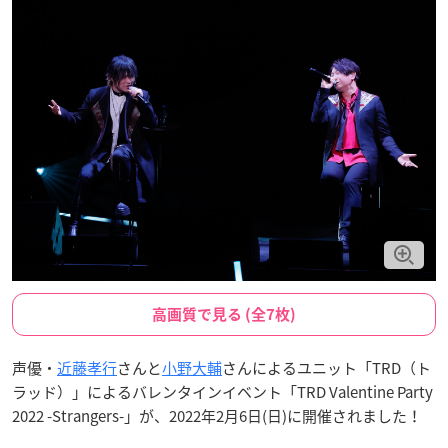
高画質で見る (全7枚)
声優・
近藤孝行
さんと
小野大輔
さんによるユニット「TRD（ト
ラッド）」によるバレンタインイベント「TRD Valentine Party
2022 -Strangers-」が、2022年2月6日(日)に開催されました！