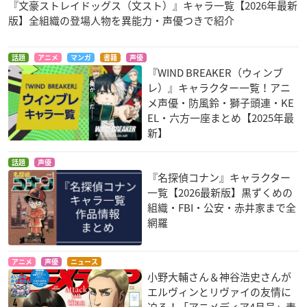
『文豪ストレイドッグス（文スト）』キャラ一覧【2026年最新
版】全組織の登場人物を異能力・声優つきで紹介
話題
アニメ
マンガ
書籍
声優
『WIND BREAKER（ウィンブ
レ）』キャラクター一覧！アニ
メ声優・防風鈴・獅子頭連・KE
EL・六方一座まとめ【2025年最
新】
話題
声優
『名探偵コナン』キャラクター
一覧【2026最新版】黒ずくめの
組織・FBI・公安・赤井家まで全
網羅
アニメ
声優
ニュース
小野大輔さん＆神谷浩史さんが
エルヴィンとリヴァイの友情に
迫る！「アニメディア4月号」表