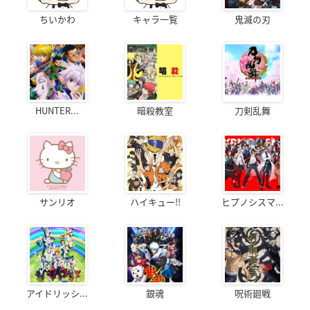
ちいかわ
キャラ一覧
鬼滅の刃
HUNTER...
暗殺教室
刀剣乱舞
サンリオ
ハイキュー!!
ヒプノシスマ...
アイドリッシ...
銀魂
呪術廻戦