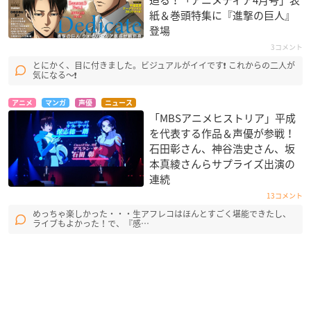
紙＆巻頭特集に『進撃の巨人』
登場
3コメント
とにかく、目に付きました。ビジュアルがイイです❗ これからの二人が
気になる〜❗
アニメ
マンガ
声優
ニュース
「MBSアニメヒストリア」平成
を代表する作品＆声優が参戦！
石田彰さん、神谷浩史さん、坂
本真綾さんらサプライズ出演の
連続
13コメント
めっちゃ楽しかった・・・生アフレコはほんとすごく堪能できたし、
ライブもよかった！で、『感…