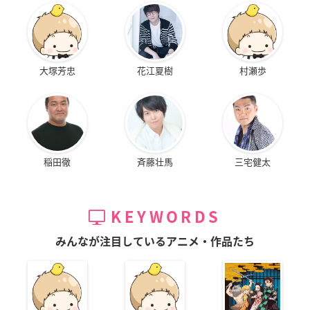
大塚芳忠
花江夏樹
村瀬歩
稲田徹
斉藤壮馬
三宅健太
KEYWORDS
みんなが注目しているアニメ・作品たち