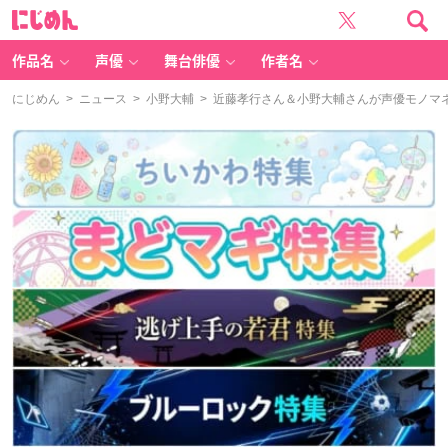
に
じ
め
ん
作品名
声優
舞台俳優
作者名
にじめん
>
ニュース
>
小野大輔
> 近藤孝行さん＆小野大輔さんが声優モノマネ