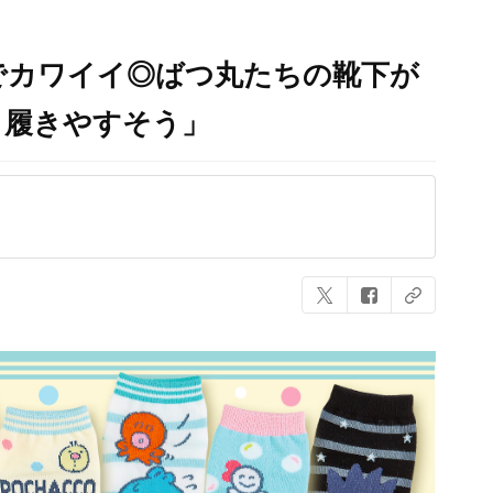
でカワイイ◎ばつ丸たちの靴下が
ト履きやすそう」