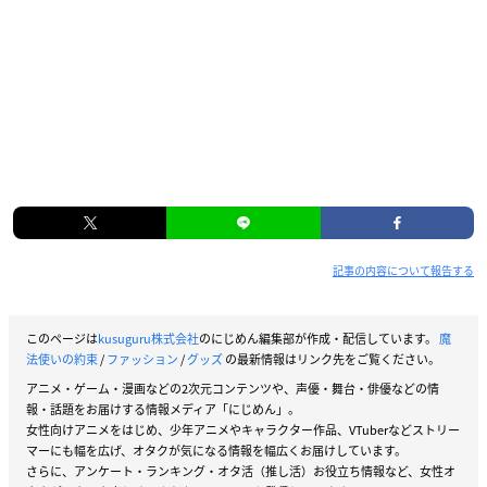
記事の内容について報告する
このページは
kusuguru株式会社
のにじめん編集部が作成・配信しています。
魔
法使いの約束
/
ファッション
/
グッズ
の最新情報はリンク先をご覧ください。
アニメ・ゲーム・漫画などの2次元コンテンツや、声優・舞台・俳優などの情
報・話題をお届けする情報メディア「にじめん」。
女性向けアニメをはじめ、少年アニメやキャラクター作品、VTuberなどストリー
マーにも幅を広げ、オタクが気になる情報を幅広くお届けしています。
さらに、アンケート・ランキング・オタ活（推し活）お役立ち情報など、女性オ