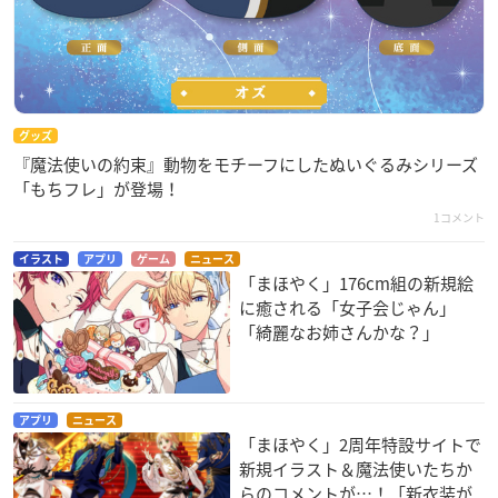
グッズ
『魔法使いの約束』動物をモチーフにしたぬいぐるみシリーズ
「もちフレ」が登場！
1コメント
イラスト
アプリ
ゲーム
ニュース
「まほやく」176cm組の新規絵
に癒される「女子会じゃん」
「綺麗なお姉さんかな？」
アプリ
ニュース
「まほやく」2周年特設サイトで
新規イラスト＆魔法使いたちか
らのコメントが…！「新衣装が