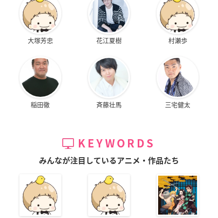
大塚芳忠
花江夏樹
村瀬歩
稲田徹
斉藤壮馬
三宅健太
KEYWORDS
みんなが注目しているアニメ・作品たち