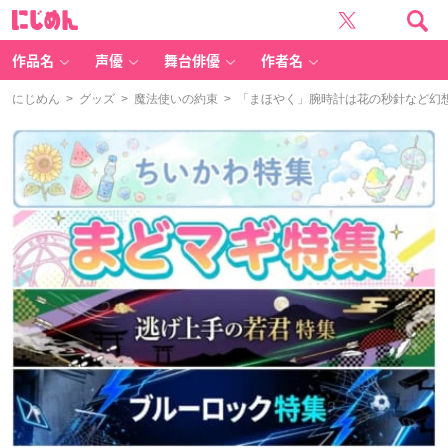
に
じ
め
ん
作品名
声優
舞台俳優
作者名
にじめん
>
グッズ
>
魔法使いの約束
> 「まほやく」腕時計は花の秒針など幻