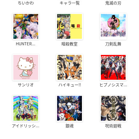
ちいかわ
キャラ一覧
鬼滅の刃
HUNTER...
暗殺教室
刀剣乱舞
サンリオ
ハイキュー!!
ヒプノシスマ...
アイドリッシ...
銀魂
呪術廻戦