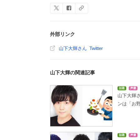
外部リンク
山下大輝さん Twitter
山下大輝の関連記事
話題
声優
山下大輝
ンは「お
話題
声優