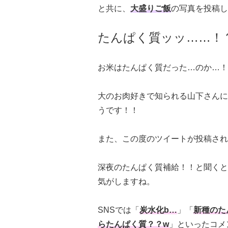
と共に、
大盛りご飯
の写真を投稿し
たんぱく質ッッ……！
お米はたんぱく質だった…のか…！
大のお肉好きで知られる山下さんに
うです！！
また、この度のツイートが投稿された
深夜のたんぱく質補給！！と聞くと
気がしますね。
SNSでは「
炭水化b…
」「
新種のた
らたんぱく質？？w
」といったコメ