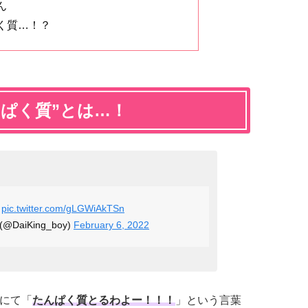
ん
く質…！？
ぱく質”とは…！
！
pic.twitter.com/gLGWiAkTSn
 (@DaiKing_boy)
February 6, 2022
rにて「
たんぱく質とるわよー！！！
」という言葉