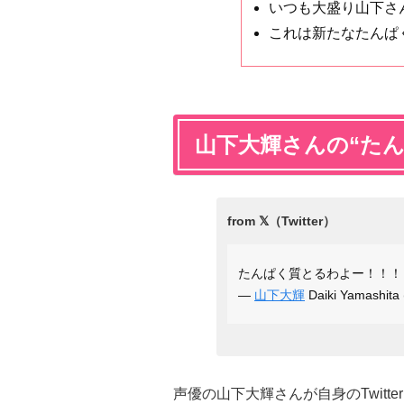
いつも大盛り山下さ
これは新たなたんぱ
山下大輝さんの“たん
たんぱく質とるわよー！！
—
山下大輝
Daiki Yamashita
声優の山下大輝さんが自身のTwitte