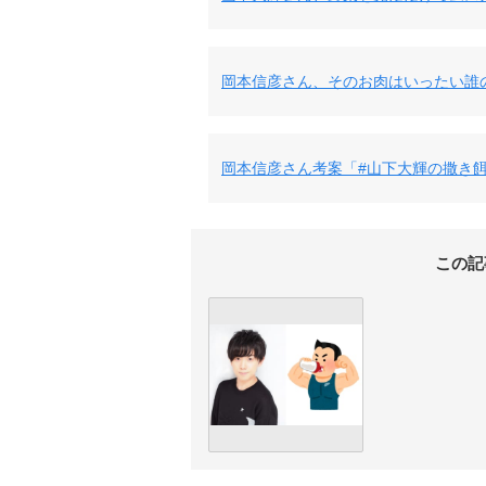
岡本信彦さん、そのお肉はいったい誰
岡本信彦さん考案「#山下大輝の撒き
この記