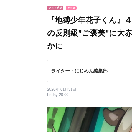
アニメ感想
アニメ
『地縛少年花子くん』
の反則級”ご褒美”に大
かに
ライター：にじめん編集部
2020年 01月31日
Friday 20:00