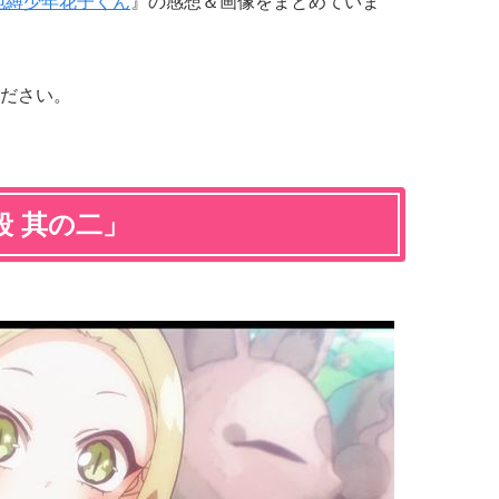
地縛少年花子くん
』の感想＆画像をまとめていま
ださい。
 其の二」