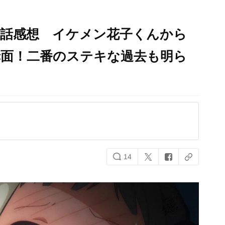
４話感想 イケメン花子くんから
赤面！二番のステキな過去も明ら
14