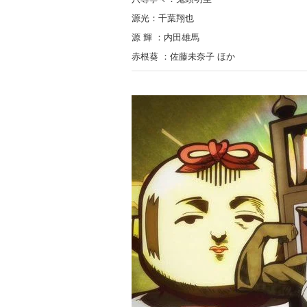
源光：千葉翔也
源 輝 ：内田雄馬
赤根葵 ：佐藤未奈子 ほか