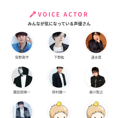
VOICE ACTOR
みんなが気になっている声優さん
宮野真守
下野紘
速水奨
諏訪部順一
鈴村健一
森川智之