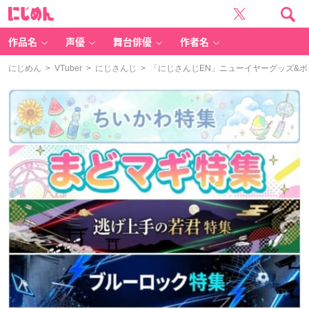
に
じ
め
ん
作品名
声優
舞台俳優
作者名
にじめん
>
VTuber
>
にじさんじ
> 「にじさんじEN」ニューイヤーグッズ&ボ