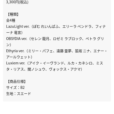
3,300円(税込)
【種類】
全4種
LazuLight ver.（ぽむ れいんぱふ、エリーラ ペンドラ、フィナ
ーナ 竜宮）
OBSYDIA ver.（セレン 龍月、ロゼミ ラブロック、ペトラ グリ
ン）
Ethyria ver.（ミリー・パフェ、遠藤 霊夢、狐坂 ニナ、エナー・
アールウェット）
Luxiem ver.（アイク・イーヴランド、ルカ・カネシロ、ミス
タ・リアス、闇ノシュウ、ヴォックス・アクマ）
【商品仕様】
サイズ：B2
生地：スエード