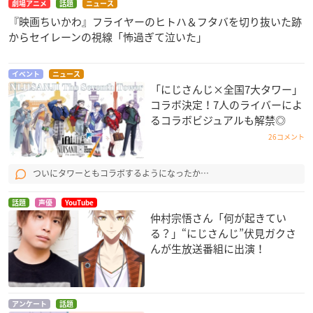
劇場アニメ
話題
ニュース
『映画ちいかわ』フライヤーのヒトハ＆フタバを切り抜いた跡
からセイレーンの視線「怖過ぎて泣いた」
イベント
ニュース
「にじさんじ×全国7大タワー」
コラボ決定！7人のライバーによ
るコラボビジュアルも解禁◎
26コメント
ついにタワーともコラボするようになったか…
話題
声優
YouTube
仲村宗悟さん「何が起きてい
る？」“にじさんじ”伏見ガクさ
んが生放送番組に出演！
アンケート
話題