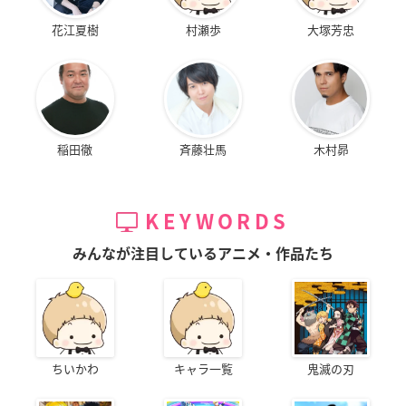
花江夏樹
村瀬歩
大塚芳忠
稲田徹
斉藤壮馬
木村昴
KEYWORDS
みんなが注目しているアニメ・作品たち
ちいかわ
キャラ一覧
鬼滅の刃