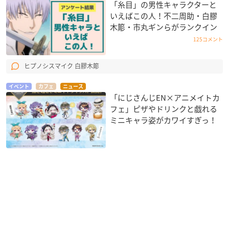
「糸目」の男性キャラクターと
いえばこの人！不二周助・白膠
木簓・市丸ギンらがランクイン
125コメント
ヒプノシスマイク 白膠木簓
イベント
カフェ
ニュース
「にじさんじEN×アニメイトカ
フェ」ピザやドリンクと戯れる
ミニキャラ姿がカワイすぎっ！