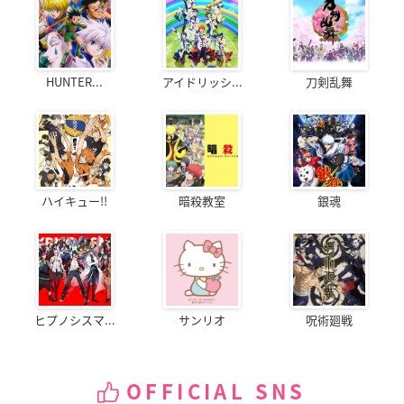
HUNTER...
アイドリッシ...
刀剣乱舞
ハイキュー!!
暗殺教室
銀魂
ヒプノシスマ...
サンリオ
呪術廻戦
OFFICIAL SNS