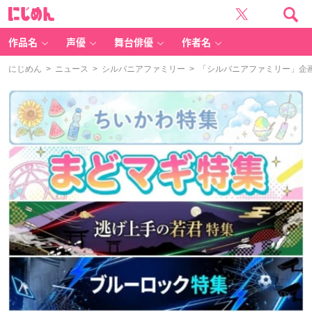
に
じ
め
ん
作品名
声優
舞台俳優
作者名
にじめん
>
ニュース
>
シルバニアファミリー
> 「シルバニアファミリー」企