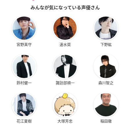
みんなが気になっている声優さん
宮野真守
速水奨
下野紘
鈴村健一
諏訪部順一
森川智之
花江夏樹
大塚芳忠
稲田徹