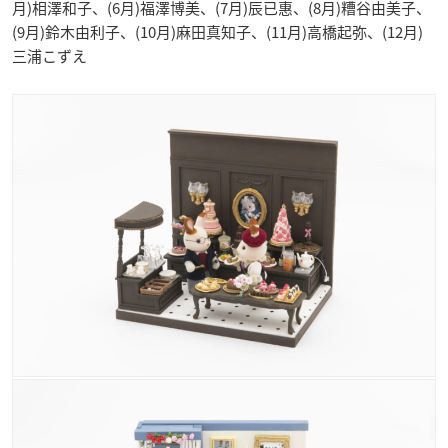
月)相澤和子、(6月)福澤博美、(7月)辰已惠、(8月)糟谷由美子、
(9月)鈴木由利子、(10月)麻田真知子、(11月)高橋起弥、(12月)
三浦こずえ