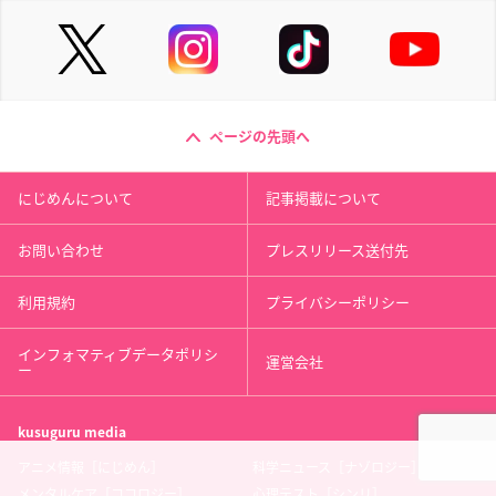
ページの先頭へ
にじめんについて
記事掲載について
お問い合わせ
プレスリリース送付先
利用規約
プライバシーポリシー
インフォマティブデータポリシ
運営会社
ー
kusuguru
media
アニメ情報［にじめん］
科学ニュース［ナゾロジー］
メンタルケア［ココロジー］
心理テスト［シンリ］