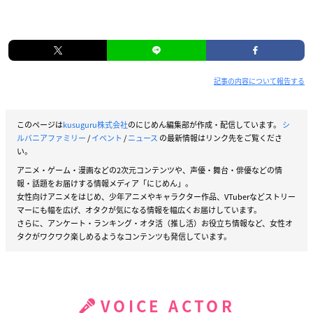
記事の内容について報告する
このページは
kusuguru株式会社
のにじめん編集部が作成・配信しています。
シ
ルバニアファミリー
/
イベント
/
ニュース
の最新情報はリンク先をご覧くださ
い。
アニメ・ゲーム・漫画などの2次元コンテンツや、声優・舞台・俳優などの情
報・話題をお届けする情報メディア「にじめん」。
女性向けアニメをはじめ、少年アニメやキャラクター作品、VTuberなどストリー
マーにも幅を広げ、オタクが気になる情報を幅広くお届けしています。
さらに、アンケート・ランキング・オタ活（推し活）お役立ち情報など、女性オ
タクがワクワク楽しめるようなコンテンツも発信しています。
VOICE ACTOR