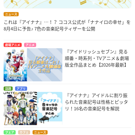
ニュース
これは『アイナナ』…！？ ココス公式が「ナナイロの幸せ」を
8月4日に予告♪ 7色の音楽記号ティザーを公開
劇場アニメ
アニメ
『アイドリッシュセブン』見る
順番・時系列・TVアニメ＆劇場
版全作品まとめ【2026年最新】
話題
アプリ
『アイナナ』アイドルに割り振
られた音楽記号は性格とピッタ
リ！16名の音楽記号を解説
フェア
カフェ
ニュース