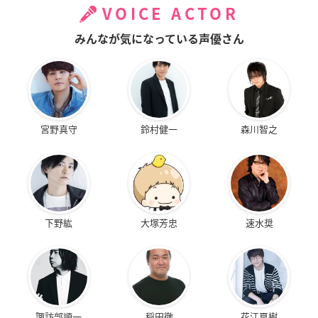
VOICE ACTOR
みんなが気になっている声優さん
宮野真守
鈴村健一
森川智之
下野紘
大塚芳忠
速水奨
諏訪部順一
稲田徹
花江夏樹