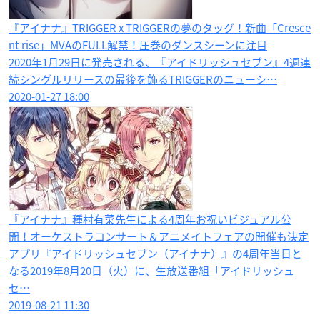
『アイナナ』TRIGGER x TRIGGERの夢のタッグ！新曲「Cresce
nt rise」MVAのFULL解禁！圧巻のダンスシーンに注目
2020年1月29日に発売される、『アイドリッシュセブン』4週連
続シングルリリースの最後を飾るTRIGGERのニューシ…
2020-01-27 18:00
『アイナナ』種村有菜先生による4周年お祝いビジュアル公
開！オーケストラコンサート＆アニメイトフェアの開催も決定
アプリ『アイドリッシュセブン（アイナナ）』の4周年当日と
なる2019年8月20日（火）に、生放送番組「アイドリッシュ
セ…
2019-08-21 11:30