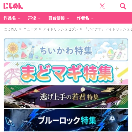
に
じ
め
ん
作品名
声優
舞台俳優
作者名
にじめん
>
ニュース
>
アイドリッシュセブン
> 『アイナナ』アイドリッシュセ