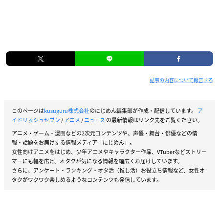
記事の内容について報告する
このページは
kusuguru株式会社
のにじめん編集部が作成・配信しています。
ア
イドリッシュセブン
/
アニメ
/
ニュース
の最新情報はリンク先をご覧ください。
アニメ・ゲーム・漫画などの2次元コンテンツや、声優・舞台・俳優などの情
報・話題をお届けする情報メディア「にじめん」。
女性向けアニメをはじめ、少年アニメやキャラクター作品、VTuberなどストリー
マーにも幅を広げ、オタクが気になる情報を幅広くお届けしています。
さらに、アンケート・ランキング・オタ活（推し活）お役立ち情報など、女性オ
タクがワクワク楽しめるようなコンテンツも発信しています。