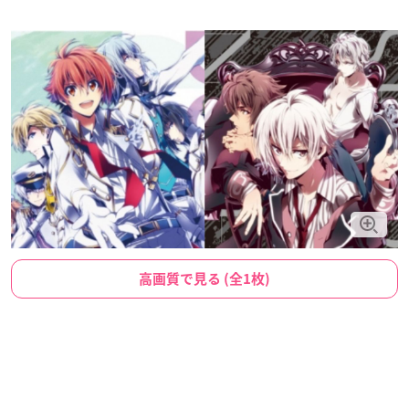
高画質で見る (全1枚)