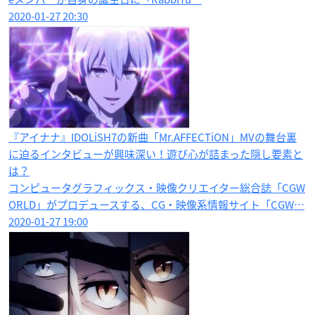
2020-01-27 20:30
『アイナナ』IDOLiSH7の新曲「Mr.AFFECTiON」MVの舞台裏
に迫るインタビューが興味深い！遊び心が詰まった隠し要素と
は？
コンピュータグラフィックス・映像クリエイター総合誌「CGW
ORLD」がプロデュースする、CG・映像系情報サイト「CGW…
2020-01-27 19:00