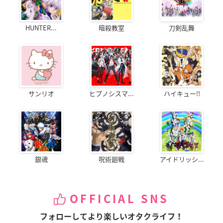
HUNTER...
暗殺教室
刀剣乱舞
サンリオ
ヒプノシスマ...
ハイキュー!!
銀魂
呪術廻戦
アイドリッシ...
OFFICIAL SNS
フォローしてより楽しいオタクライフ！