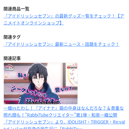
関連商品一覧
『アイドリッシュセブン』の最新グッズ一覧をチェック！【ア
ニメイトオンラインショップ】
関連タグ
『アイドリッシュセブン』最新ニュース・話題をチェック！
関連記事
一織vsたわし！『アイナナ』箱の中身はなんだろな？＆貴重な
照れ顔も！"RabbiTubeクリエイター"第1弾・和泉一織公開
『アイドリッシュセブン』より、IDOLiSH7・TRIGGER・Re:val
eメンバーが自身の誕生日に「RabbiTu…