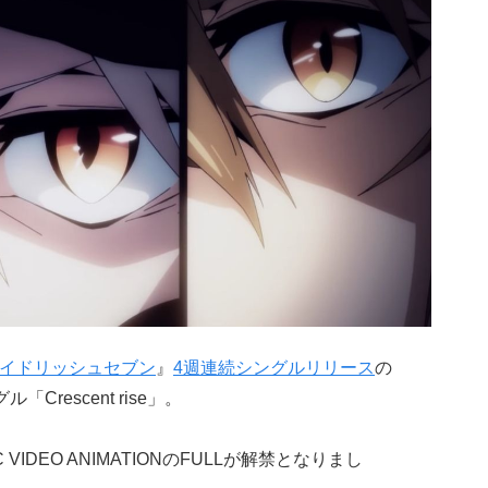
イドリッシュセブン
』
4週連続シングルリリース
の
Crescent rise」。
IDEO ANIMATIONのFULLが解禁となりまし