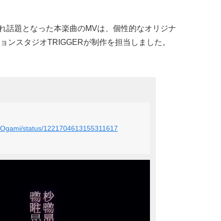
れ話題となった本楽曲のMVは、個性的なオリジナ
ンスタジオTRIGGERが制作を担当しました。
ng_Ogami/status/1221704613155311617