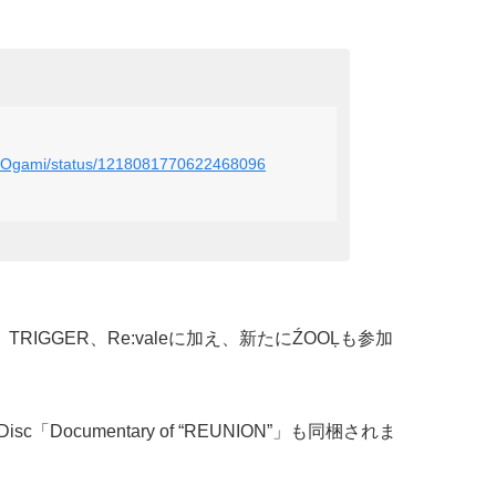
ng_Ogami/status/1218081770622468096
、TRIGGER、Re:valeに加え、新たにŹOOĻも参加
sc「Documentary of “REUNION”」も同梱されま