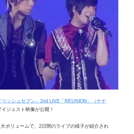
リッシュセブン』2nd LIVE「REUNION」（ナナ
ダイジェスト映像が公開！
う大ボリュームで、2日間のライブの様子が紹介され