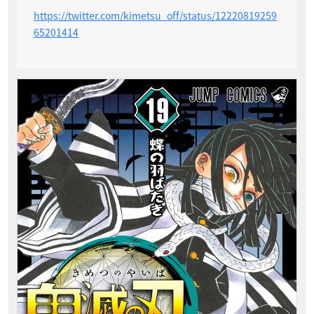
https://twitter.com/kimetsu_off/status/12220819259
65201414