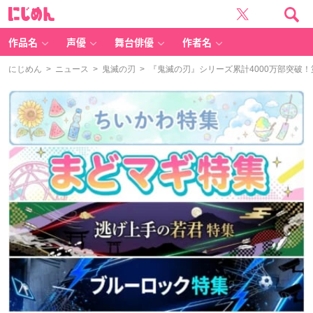
に
じ
め
ん
作品名
声優
舞台俳優
作者名
にじめん
>
ニュース
>
鬼滅の刃
> 『鬼滅の刃』シリーズ累計4000万部突破