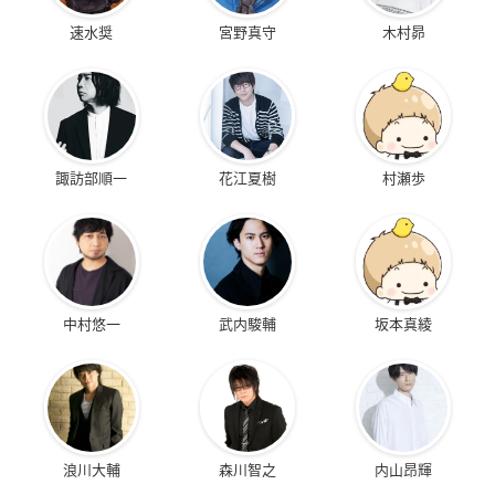
速水奨
宮野真守
木村昴
諏訪部順一
花江夏樹
村瀬歩
中村悠一
武内駿輔
坂本真綾
浪川大輔
森川智之
内山昂輝