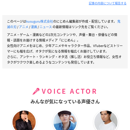
記事の内容について報告する
このページは
kusuguru株式会社
のにじめん編集部が作成・配信しています。
鬼
滅の刃
/
アニメ
/
漫画
/
ニュース
の最新情報はリンク先をご覧ください。
アニメ・ゲーム・漫画などの2次元コンテンツや、声優・舞台・俳優などの情
報・話題をお届けする情報メディア「にじめん」。
女性向けアニメをはじめ、少年アニメやキャラクター作品、VTuberなどストリー
マーにも幅を広げ、オタクが気になる情報を幅広くお届けしています。
さらに、アンケート・ランキング・オタ活（推し活）お役立ち情報など、女性オ
タクがワクワク楽しめるようなコンテンツも発信しています。
VOICE ACTOR
みんなが気になっている声優さん