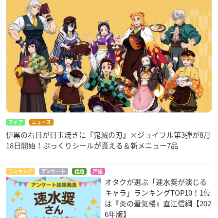
フェア
ニュース
伊黒の右目が目玉焼きに『鬼滅の刃』×ジョイフル第3弾が8月
18日開始！ぷっくりシールが貰える＆新メニュー7品
ランキング
アンケート
話題
声優
オタクが選ぶ「速水奨が演じる
キャラ」ランキングTOP10！1位
は『炎の蜃気楼』直江信綱【202
6年版】