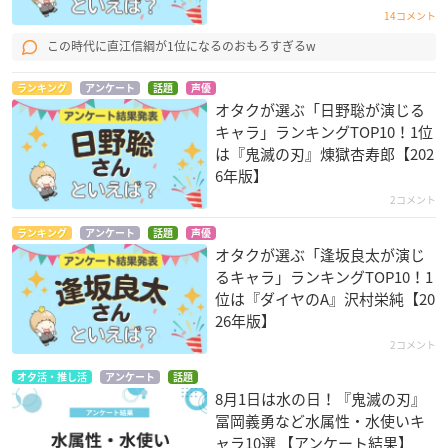
14コメント
この時代に直江信綱が1位になるのおもろすぎるw
ランキング
アンケート
話題
声優
オタクが選ぶ「日野聡が演じる
キャラ」ランキングTOP10！1位
は『鬼滅の刃』煉󠄁獄杏寿郎【202
6年版】
2コメント
ランキング
アンケート
話題
声優
オタクが選ぶ「逢坂良太が演じ
るキャラ」ランキングTOP10！1
位は『ダイヤのA』沢村栄純【20
26年版】
2コメント
オタ活・推し活
アンケート
話題
8月1日は水の日！『鬼滅の刃』
冨岡義勇など水属性・水使いキ
ャラ10選 【アンケート結果】