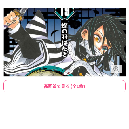
高画質で見る (全1枚)