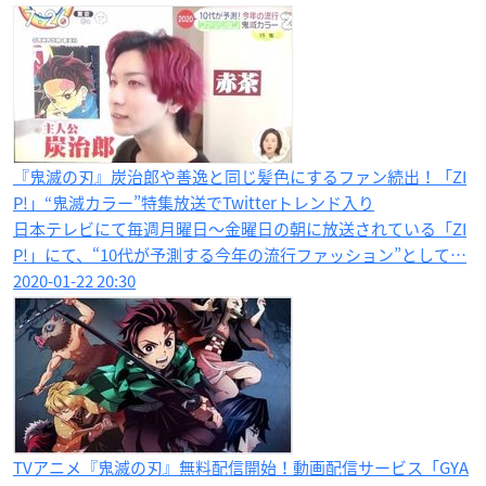
『鬼滅の刃』炭治郎や善逸と同じ髪色にするファン続出！「ZI
P!」“鬼滅カラー”特集放送でTwitterトレンド入り
日本テレビにて毎週月曜日～金曜日の朝に放送されている「ZI
P!」にて、“10代が予測する今年の流行ファッション”として…
2020-01-22 20:30
TVアニメ『鬼滅の刃』無料配信開始！動画配信サービス「GYA