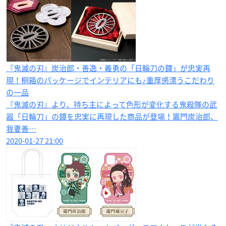
『鬼滅の刃』炭治郎・善逸・義勇の「日輪刀の鐔」が忠実再
現！桐箱のパッケージでインテリアにも♪重厚感漂うこだわり
の一品
『鬼滅の刃』より、持ち主によって色形が変化する鬼殺隊の武
器「日輪刀」の鐔を忠実に再現した商品が登場！竈門炭治郎、
我妻善…
2020-01-27 21:00