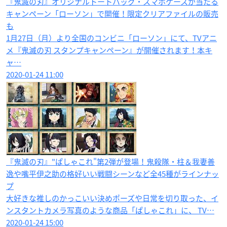
『鬼滅の刃』オリジナルトートバッグ・スマホケースが当たる
キャンペーン「ローソン」で開催！限定クリアファイルの販売
も
1月27日（月）より全国のコンビニ「ローソン」にて、TVアニ
メ『鬼滅の刃 スタンプキャンペーン』が開催されます！本キ
ャ…
2020-01-24 11:00
『鬼滅の刃』"ぱしゃこれ"第2弾が登場！鬼殺隊・柱＆我妻善
逸や嘴平伊之助の格好いい戦闘シーンなど全45種がラインナッ
プ
大好きな推しのかっこいい決めポーズや日常を切り取った、イ
ンスタントカメラ写真のような商品「ぱしゃこれ」に、 TV…
2020-01-24 15:00