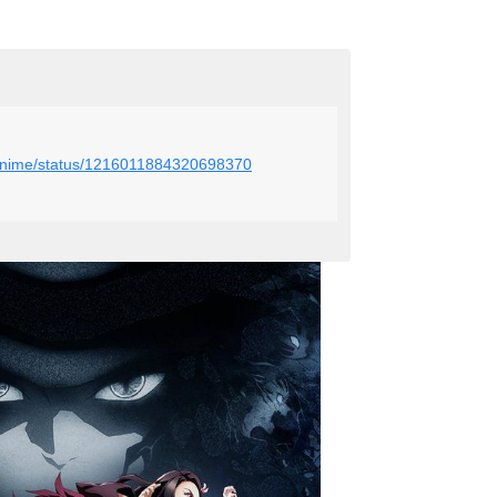
_Anime/status/1216011884320698370