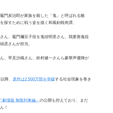
竈門炭治郎が家族を殺した「鬼」と呼ばれる敵
を探すために戦う姿を描く和風剣戟奇譚。
さん、竈門禰󠄀豆子役を鬼頭明里さん、我妻善逸役
禎丞さんが担当。
ん、早見沙織さん、鈴村健一さんら豪華声優陣が
て以降、
原作は2,500万部を突破
する社会現象を巻き
『劇場版 無限列車編』
の公開も控えており、まだ
ん！