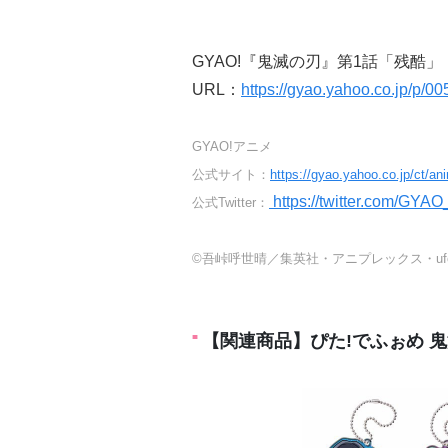
GYAO!『鬼滅の刃』第1話「残酷」
URL：
https://gyao.yahoo.co.jp/p/0
GYAO!アニメ
公式サイト：
https://gyao.yahoo.co.jp/ct/an
https://twitter.com/GYA
公式Twitter：
©吾峠呼世晴／集英社・アニプレックス・ufot
【関連商品】ぴた!でふぉめ 鬼