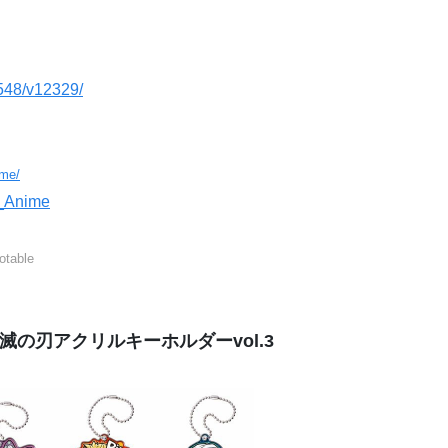
0548/v12329/
ime/
O_Anime
able
滅の刃アクリルキーホルダーvol.3