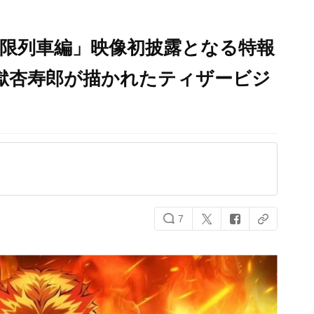
限列車編」映像初披露となる特報
獄杏寿郎が描かれたティザービジ
7