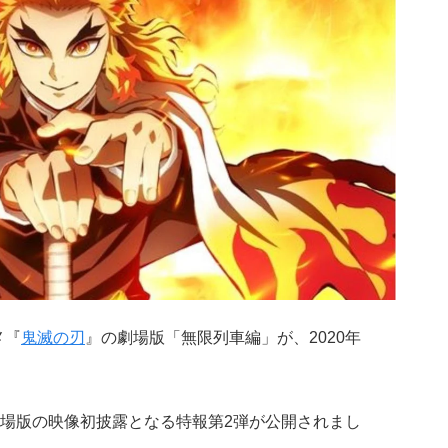
メ『
鬼滅の刃
』の劇場版「無限列車編」が、2020年
場版の映像初披露となる特報第2弾が公開されまし