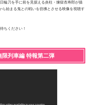
日輪刀を手に前を見据える炎柱・煉獄杏寿郎が描
から始まる鬼との戦いを彷彿とさせる映像を視聴す
待ちください！
限列車編 特報第二弾