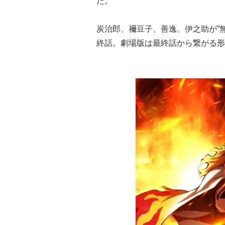
た。
炭治郎、禰豆子、善逸、伊之助が”
終話。劇場版は最終話から繋がる形