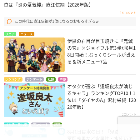
位は『炎の蜃気楼』直江信綱【2026年版】
14コメント
この時代に直江信綱が1位になるのおもろすぎるw
フェア
ニュース
伊黒の右目が目玉焼きに『鬼滅
の刃』×ジョイフル第3弾が8月1
8日開始！ぷっくりシールが貰え
る＆新メニュー7品
ランキング
アンケート
話題
声優
オタクが選ぶ「逢坂良太が演じ
るキャラ」ランキングTOP10！1
位は『ダイヤのA』沢村栄純【20
26年版】
2コメント
オタ活・推し活
アンケート
話題
8月1日は水の日！『鬼滅の刃』
冨岡義勇など水属性・水使いキ