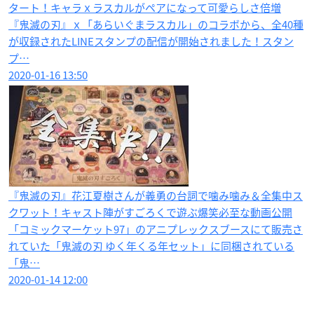
タート！キャラｘラスカルがペアになって可愛らしさ倍増
『鬼滅の刃』ｘ「あらいぐまラスカル」のコラボから、全40種
が収録されたLINEスタンプの配信が開始されました！スタン
プ…
2020-01-16 13:50
『鬼滅の刃』花江夏樹さんが義勇の台詞で噛み噛み＆全集中ス
クワット！キャスト陣がすごろくで遊ぶ爆笑必至な動画公開
「コミックマーケット97」のアニプレックスブースにて販売さ
れていた「鬼滅の刃 ゆく年くる年セット」に同梱されている
「鬼…
2020-01-14 12:00