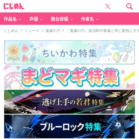
に
じ
め
ん
作品名
声優
舞台俳優
作者名
にじめん
>
ニュース
>
鬼滅の刃
> 『鬼滅の刃』炭治郎や善逸と同じ髪色にするファ