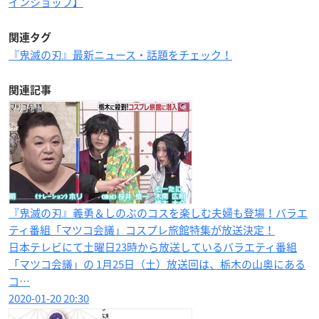
インショップ】
関連タグ
『鬼滅の刃』最新ニュース・話題をチェック！
関連記事
『鬼滅の刃』義勇＆しのぶのコスを楽しむ夫婦も登場！バラエ
ティ番組「マツコ会議」コスプレ旅館特集が放送決定！
日本テレビにて土曜日23時から放送しているバラエティ番組
「マツコ会議」の 1月25日（土）放送回は、栃木の山奥にある
コ…
2020-01-20 20:30