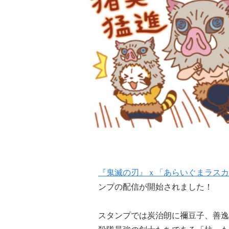
『鬼滅の刃』ｘ「あらいぐまラスカ
ンプの配信が開始されました！
スタンプでは炭治朗に禰豆子、善逸