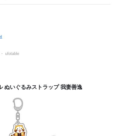
et
otable
ル ぬいぐるみストラップ 我妻善逸