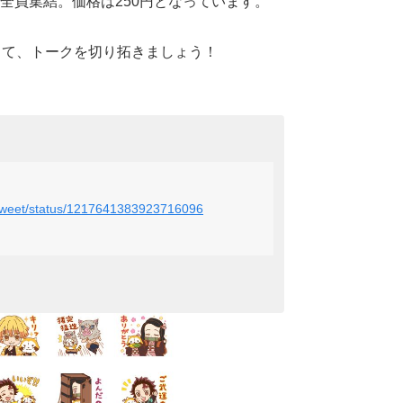
全員集結。価格は250円となっています。
して、トークを切り拓きましょう！
l_tweet/status/1217641383923716096