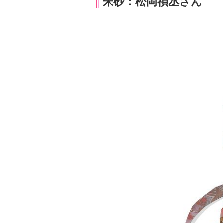
朱砂：松岡禎丞さん