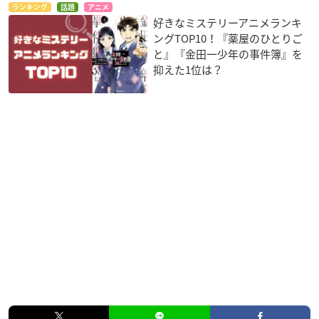
ランキング
話題
アニメ
剛力：木村良平
好きなミステリーアニメランキ
柿花：山口勝平
ングTOP10！『薬屋のひとりご
二階堂ルイ：三森すずこ
と』『金田一少年の事件簿』を
市村しほ：小泉萌香
抑えた1位は？
三矢ユキ：村上まなつ
大門兄：昴生（ミキ）
大門弟：亜生（ミキ）
柴垣（ホモサピエンス）：ユースケ（ダイアン）
馬場（ホモサピエンス）：津田篤宏（ダイアン）
ほか
※敬称略