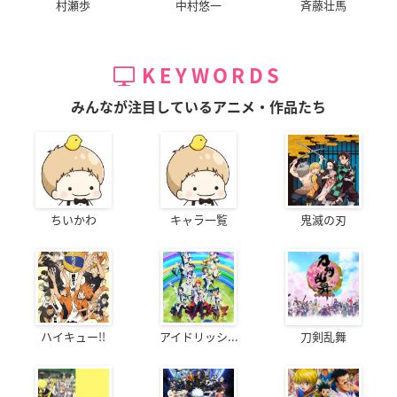
村瀬歩
中村悠一
斉藤壮馬
KEYWORDS
みんなが注目しているアニメ・作品たち
ちいかわ
キャラ一覧
鬼滅の刃
ハイキュー!!
アイドリッシ...
刀剣乱舞