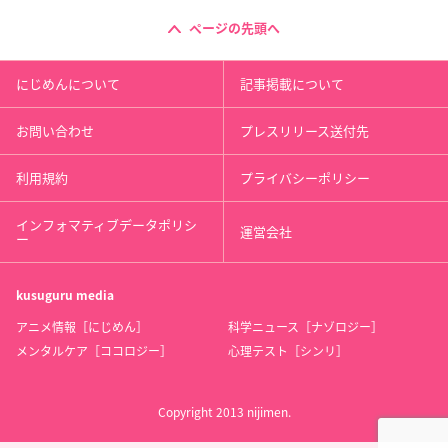
ページの先頭へ
にじめんについて
記事掲載について
お問い合わせ
プレスリリース送付先
利用規約
プライバシーポリシー
インフォマティブデータポリシ
運営会社
ー
kusuguru
media
アニメ情報［にじめん］
科学ニュース［ナゾロジー］
メンタルケア［ココロジー］
心理テスト［シンリ］
Copyright 2013 nijimen.