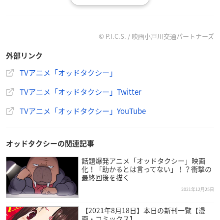
劇場窓口特典：A4クリアポスター デザインA（
全国上映劇場
）
メイジャー通販特典：A4クリアポスター デザインB（
メイジャ
ー通販サイト
）
© P.I.C.S. / 映画小戸川交通パートナーズ
・ムビチケ前売券（オンライン）
外部リンク
発売日：2022年2月4日(金)
価格：1,500円（税込）
TVアニメ「オッドタクシー」
販売場所：
ムビチケオンライン
TVアニメ「オッドタクシー」Twitter
特典：バーチャル背景用壁紙 3点セット
※各チケットおよび特典に関する注意事項は、公式サイトより
TVアニメ「オッドタクシー」YouTube
ご確認ください。
オッドタクシーの関連記事
TVアニメ「オッドタクシー」
話題爆発アニメ「オッドタクシー」映画
化！「助かるとは言ってない」！？衝撃の
【配信情報】
最終回後を描く
Amazon Prime Video
にて全13話見放題独占配信中
2021年12月25日
【ストーリー】
【2021年8月18日】本日の新刊一覧【漫
画・コミックス】