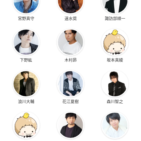
宮野真守
速水奨
諏訪部順一
下野紘
木村昴
坂本真綾
浪川大輔
花江夏樹
森川智之