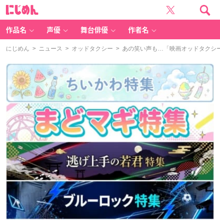
に
じ
め
ん
作品名
声優
舞台俳優
作者名
にじめん
>
ニュース
>
オッドタクシー
> あの笑い声も…「映画オッドタクシ