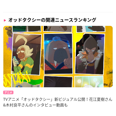
監督：木下 麦
副監督：新田典生
キャラクターデザイン：木下麦・中山裕美
オッドタクシーの関連ニュースランキング
美術監督：加藤賢司
色彩設計：大関たつ枝
撮影監督：天田 雅
編集：後田良樹
音響監督：吉田光平
音響制作：ポニーキャニオンエンタープライズ
音楽：PUNPEE VaVa OMSB
音楽制作協力：SUMMIT, Inc.
音楽制作：ポニーキャニオン
アニメーション制作：P.I.C.S. × OLM
配給：アスミック・エース
製作：映画小戸川交通パートナーズ
アニメ
TVアニメ「オッドタクシー」新ビジュアル公開！花江夏樹さん
【キャスト】
&木村良平さんのインタビュー動画も
小戸川：
花江夏樹
白川：飯田里穂