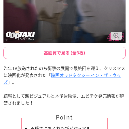
高画質で見る (全3枚)
昨年TV放送されたのち衝撃の展開で最終回を迎え、クリスマス
に映画化が発表された「
映画オッドタクシー イン・ザ・ウッ
ズ
」。
続報として新ビジュアルと本予告映像、ムビチケ発売情報が解
禁されました！
Point
不穏さにあふれた新ビジュアル