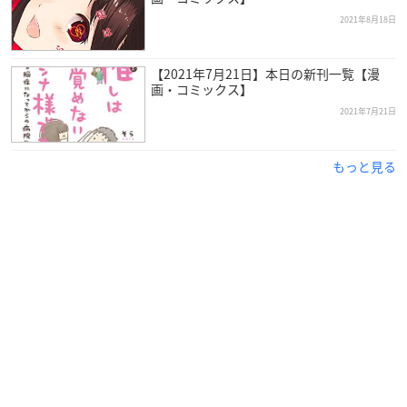
お客さん、どちらまで？
見慣れた街のはずなのに、この街は少しなにかが違う気がす
2021年8月18日
る。
平凡な毎日を送るタクシー運転手・小戸川。
【2021年7月21日】本日の新刊一覧【漫
身寄りはなく、他人とあまり関わらない、少し偏屈で無口な変
画・コミックス】
わり者。
2021年7月21日
趣味は寝る前に聞く落語と仕事中に聞くラジオ。
一応、友人と呼べるのはかかりつけでもある医者の剛力と、高
もっと見る
校からの同級生、柿花ぐらい。
彼が運ぶのは、どこかクセのある客ばかり。
バズりたくてしょうがない大学生・樺沢、何かを隠す看護師・
白川、いまいち売れない芸人コンビ・ホモサピエンス、街のゴ
ロツキ・ドブ、売出し中のアイドル・ミステリーキッス…
何でも無いはずの人々の会話は、やがて失踪した1人の少女へ
と繋がっていく。
【スタッフ】
企画・原作：P.I.C.S.
脚本：此元和津也