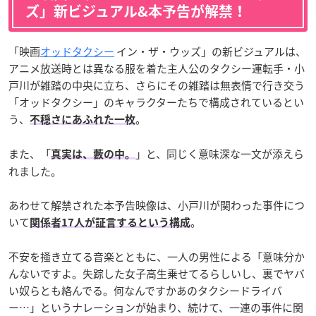
ズ」新ビジュアル&本予告が解禁！
「映画
オッドタクシー
イン・ザ・ウッズ」の新ビジュアルは、
アニメ放送時とは異なる服を着た主人公のタクシー運転手・小
戸川が雑踏の中央に立ち、さらにその雑踏は無表情で行き交う
「オッドタクシー」のキャラクターたちで構成されているとい
う、
。
不穏さにあふれた一枚
また、「
」と、同じく意味深な一文が添えら
真実は、藪の中。
れました。
あわせて解禁された本予告映像は、小戸川が関わった事件につ
いて
。
関係者17人が証言するという構成
不安を掻き立てる音楽とともに、一人の男性による「意味分か
んないですよ。失踪した女子高生乗せてるらしいし、裏でヤバ
い奴らとも絡んでる。何なんですかあのタクシードライバ
ー…」というナレーションが始まり、続けて、一連の事件に関