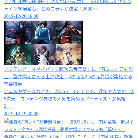
『刀剣乱舞-ONLINE-』の5周年を記念し「SKY CIRCUS サンシ
ャイン60展望台」とのコラボが決定！2020…
2019-12-20 18:00
フジテレビ「オダイバ！！超次元音楽祭」に『刀ミュ』刀剣男
士、蒼井翔太さんら出演決定！2次元＆2.5次元界隈が集結する
音楽特番
アニメやゲームなどの「2次元」コンテンツ、近年大人気の「2.
5次元」コンテンツ界隈で人気を集めるアーティストが集結！
2…
2019-12-19 20:30
渾身の"薄い本"が特別付録！「BRUTUS」に『刀剣乱舞』新規