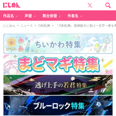
に
じ
め
ん
作品名
声優
舞台俳優
作者名
にじめん
>
ニュース
>
刀剣乱舞
> 『刀剣乱舞』指揮能力に長け一文字一家を率