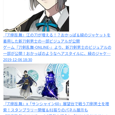
『刀剣乱舞』江の刀が増える！？おかっぱ＆緑のジャケットを
着用した新刀剣男士の一部ビジュアルが公開
ゲーム『刀剣乱舞-ONLINE-』より、新刀剣男士のビジュアルの
一部が公開！おかっぱのようなヘアスタイルに、緑のジャケ…
2019-12-06 18:30
『刀剣乱舞』x「サンシャイン60」展望台で戦う刀剣男士を捜
索！スタンプラリー開催＆81振りのパネル展示も