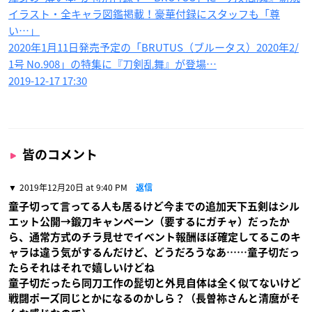
イラスト・全キャラ図鑑掲載！豪華付録にスタッフも「尊
い…」
2020年1月11日発売予定の「BRUTUS（ブルータス）2020年2/
1号 No.908」の特集に『刀剣乱舞』が登場…
2019-12-17 17:30
皆のコメント
2019年12月20日 at 9:40 PM
返信
童子切って言ってる人も居るけど今までの追加天下五剣はシル
エット公開→鍛刀キャンペーン（要するにガチャ）だったか
ら、通常方式のチラ見せでイベント報酬ほぼ確定してるこのキ
ャラは違う気がするんだけど、どうだろうなあ……童子切だっ
たらそれはそれで嬉しいけどね
童子切だったら同刀工作の髭切と外見自体は全く似てないけど
戦闘ポーズ同じとかになるのかしら？（長曽祢さんと清麿がそ