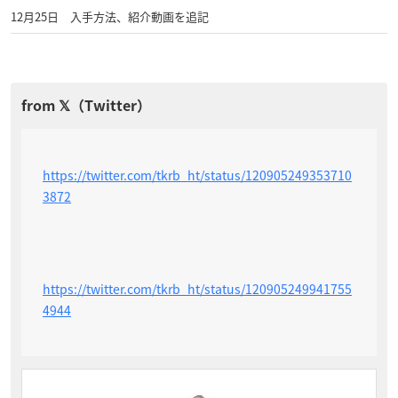
12月25日 入手方法、紹介動画を追記
https://twitter.com/tkrb_ht/status/120905249353710
3872
https://twitter.com/tkrb_ht/status/120905249941755
4944