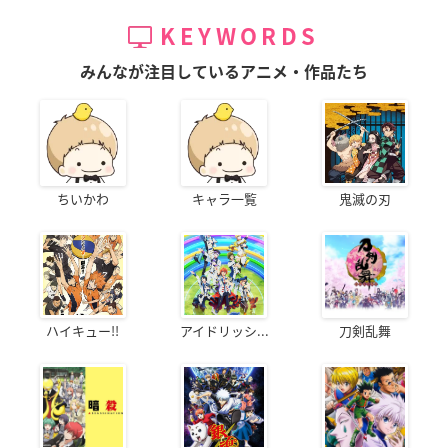
KEYWORDS
みんなが注目しているアニメ・作品たち
ちいかわ
キャラ一覧
鬼滅の刃
ハイキュー!!
アイドリッシ...
刀剣乱舞