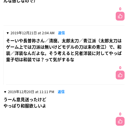
んな感じなので）
0
2019年12月21日 at 2:04 AM
返信
そーいや長曽祢さん／清麿、太郎太刀／青江派（太郎太刀は
ゲーム上では刀派は無いけどモデルの刀は末の青江）で、和
装／洋装なんだよな。そう考えると兄者洋装に対してやっぱ
童子切は和装では？って気がするな
0
2019年12月20日 at 11:11 PM
返信
うーん意見送ったけど
やっぱり和服欲しいよ
0