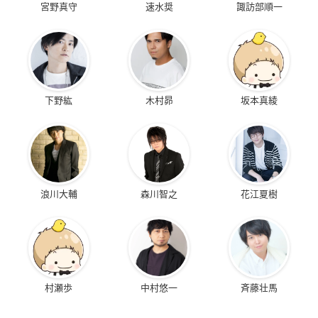
宮野真守
速水奨
諏訪部順一
下野紘
木村昴
坂本真綾
浪川大輔
森川智之
花江夏樹
村瀬歩
中村悠一
斉藤壮馬