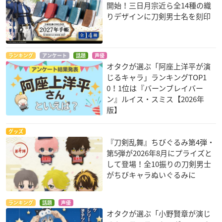
開始！三日月宗近ら全14種の織
りデザインに刀剣男士名を刻印
ランキング
アンケート
話題
声優
オタクが選ぶ「阿座上洋平が演
じるキャラ」ランキングTOP1
0！1位は『バーンブレイバー
ン』ルイス・スミス【2026年
版】
グッズ
『刀剣乱舞』ちびぐるみ第4弾・
第5弾が2026年8月にプライズと
して登場！全10振りの刀剣男士
がちびキャラぬいぐるみに
ランキング
話題
声優
オタクが選ぶ「小野賢章が演じ