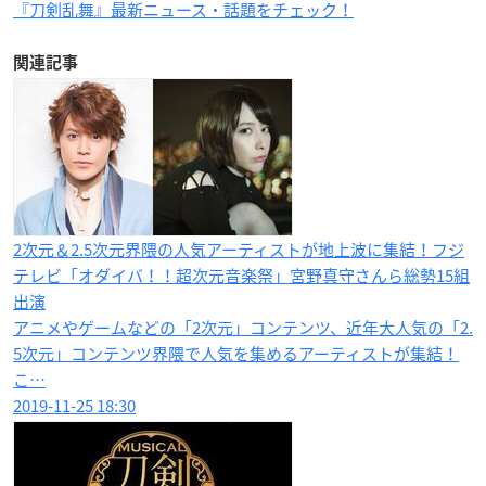
『刀剣乱舞』最新ニュース・話題をチェック！
関連記事
2次元＆2.5次元界隈の人気アーティストが地上波に集結！フジ
テレビ「オダイバ！！超次元音楽祭」宮野真守さんら総勢15組
出演
アニメやゲームなどの「2次元」コンテンツ、近年大人気の「2.
5次元」コンテンツ界隈で人気を集めるアーティストが集結！
こ…
2019-11-25 18:30