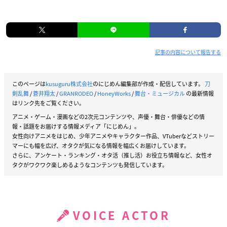
記事の内容について報告する
このページは
kusuguru株式会社
のにじめん編集部が作成・配信しています。
刀
剣乱舞
/
蒼井翔太
/
GRANRODEO
/
HoneyWorks
/
舞台・ミュージカル
の最新情報
はリンク先をご覧ください。
アニメ・ゲーム・漫画などの2次元コンテンツや、声優・舞台・俳優などの情
報・話題をお届けする情報メディア「にじめん」。
女性向けアニメをはじめ、少年アニメやキャラクター作品、VTuberなどストリー
マーにも幅を広げ、オタクが気になる情報を幅広くお届けしています。
さらに、アンケート・ランキング・オタ活（推し活）お役立ち情報など、女性オ
タクがワクワク楽しめるようなコンテンツも発信しています。
VOICE ACTOR