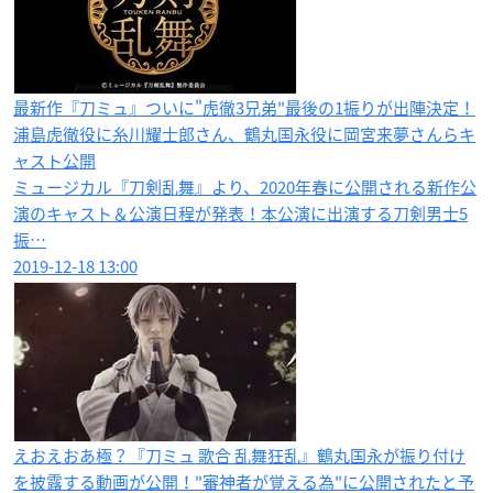
最新作『刀ミュ』ついに"虎徹3兄弟"最後の1振りが出陣決定！
浦島虎徹役に糸川耀士郎さん、鶴丸国永役に岡宮来夢さんらキ
ャスト公開
ミュージカル『刀剣乱舞』より、2020年春に公開される新作公
演のキャスト＆公演日程が発表！本公演に出演する刀剣男士5
振…
2019-12-18 13:00
えおえおあ極？『刀ミュ 歌合 乱舞狂乱』鶴丸国永が振り付け
を披露する動画が公開！"審神者が覚える為"に公開されたと予