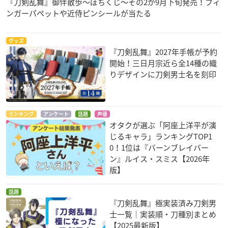
『刀剣乱舞』御伴散歩～ぽちくじ～その2が9月下旬発売！フィ
ンガーパペットや近侍ピンシールが当たる
グッズ
『刀剣乱舞』2027年手帳が予約
開始！三日月宗近ら全14種の織
りデザインに刀剣男士名を刻印
ランキング
アンケート
話題
声優
オタクが選ぶ「阿座上洋平が演
じるキャラ」ランキングTOP1
0！1位は『バーンブレイバー
ン』ルイス・スミス【2026年
版】
話題
『刀剣乱舞』極実装済み刀剣男
士一覧｜実装順・刀種別まとめ
【2025最新版】