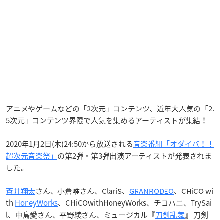
アニメやゲームなどの「2次元」コンテンツ、近年大人気の「2.
5次元」コンテンツ界隈で人気を集めるアーティストが集結！
2020年1月2日(木)24:50から放送される
音楽番組「オダイバ！！
超次元音楽祭」
の第2弾・第3弾出演アーティストが発表されま
した。
蒼井翔太
さん、小倉唯さん、ClariS、
GRANRODEO
、CHiCO wi
th
HoneyWorks
、CHiCOwithHoneyWorks、チコハニ、TrySai
l、中島愛さん、平野綾さん、ミュージカル『
刀剣乱舞
』 刀剣