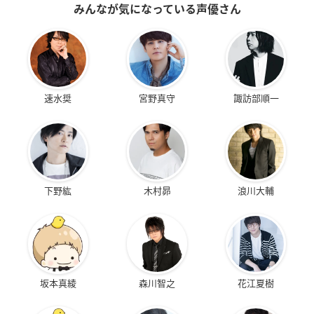
みんなが気になっている声優さん
速水奨
宮野真守
諏訪部順一
下野紘
木村昴
浪川大輔
坂本真綾
森川智之
花江夏樹