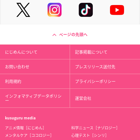
ページの先頭へ
にじめんについて
記事掲載について
お問い合わせ
プレスリリース送付先
利用規約
プライバシーポリシー
インフォマティブデータポリシ
運営会社
ー
kusuguru
media
アニメ情報［にじめん］
科学ニュース［ナゾロジー］
メンタルケア［ココロジー］
心理テスト［シンリ］