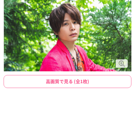
高画質で見る (全1枚)