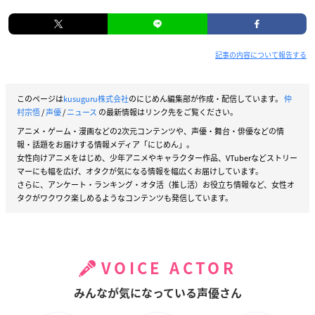
記事の内容について報告する
このページは
kusuguru株式会社
のにじめん編集部が作成・配信しています。
仲
村宗悟
/
声優
/
ニュース
の最新情報はリンク先をご覧ください。
アニメ・ゲーム・漫画などの2次元コンテンツや、声優・舞台・俳優などの情
報・話題をお届けする情報メディア「にじめん」。
女性向けアニメをはじめ、少年アニメやキャラクター作品、VTuberなどストリー
マーにも幅を広げ、オタクが気になる情報を幅広くお届けしています。
さらに、アンケート・ランキング・オタ活（推し活）お役立ち情報など、女性オ
タクがワクワク楽しめるようなコンテンツも発信しています。
VOICE ACTOR
みんなが気になっている声優さん