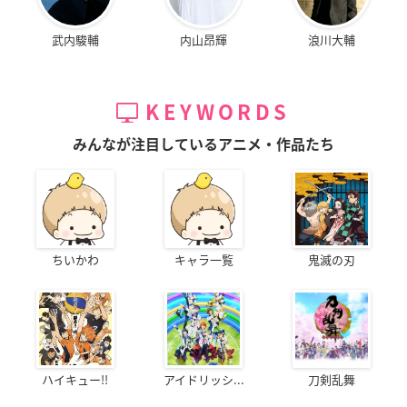
武内駿輔
内山昂輝
浪川大輔
KEYWORDS
みんなが注目しているアニメ・作品たち
ちいかわ
キャラ一覧
鬼滅の刃
ハイキュー!!
アイドリッシ...
刀剣乱舞