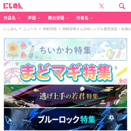
に
じ
め
ん
作品名
声優
舞台俳優
作者名
にじめん
>
ニュース
>
仲村宗悟
> 仲村宗悟さん2ndシングル発売決定！自身