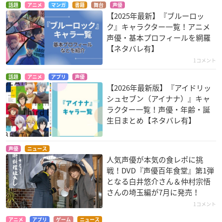
話題
アニメ
マンガ
書籍
舞台
声優
【2025年最新】『ブルーロッ
ク』キャラクター一覧！アニメ
声優・基本プロフィールを網羅
【ネタバレ有】
1コメント
話題
アニメ
アプリ
声優
【2026年最新版】『アイドリッ
シュセブン（アイナナ）』キャ
ラクター一覧！声優・年齢・誕
生日まとめ【ネタバレ有】
声優
ニュース
人気声優が本気の食レポに挑
戦！DVD『声優百年食堂』第1弾
となる白井悠介さん＆仲村宗悟
さんの埼玉編が7月に発売！
1コメント
アニメ
アプリ
ゲーム
ニュース