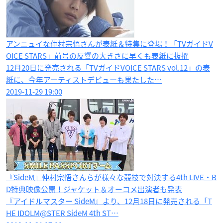
アンニュイな仲村宗悟さんが表紙＆特集に登場！「TVガイドV
OICE STARS」前号の反響の大きさに早くも表紙に抜擢
12月20日に発売される「TVガイドVOICE STARS vol.12」の表
紙に、今年アーティストデビューも果たした…
2019-11-29 19:00
『SideM』仲村宗悟さんらが様々な競技で対決する4th LIVE・B
D特典映像公開！ジャケット＆オーコメ出演者も発表
『アイドルマスター SideM』より、12月18日に発売される「T
HE IDOLM@STER SideM 4th ST…