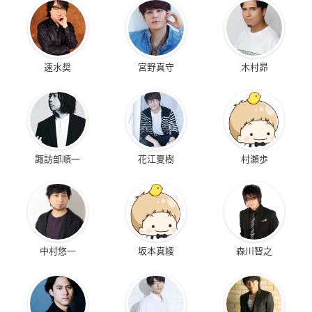
速水奨
宮野真守
木村昴
諏訪部順一
花江夏樹
村瀬歩
中村悠一
坂本真綾
森川智之