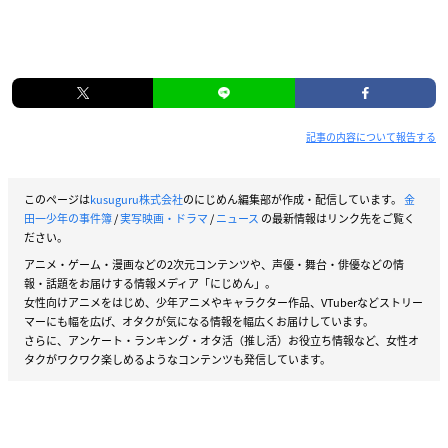
記事の内容について報告する
このページは
kusuguru株式会社
のにじめん編集部が作成・配信しています。
金
田一少年の事件簿
/
実写映画・ドラマ
/
ニュース
の最新情報はリンク先をご覧く
ださい。
アニメ・ゲーム・漫画などの2次元コンテンツや、声優・舞台・俳優などの情
報・話題をお届けする情報メディア「にじめん」。
女性向けアニメをはじめ、少年アニメやキャラクター作品、VTuberなどストリー
マーにも幅を広げ、オタクが気になる情報を幅広くお届けしています。
さらに、アンケート・ランキング・オタ活（推し活）お役立ち情報など、女性オ
タクがワクワク楽しめるようなコンテンツも発信しています。