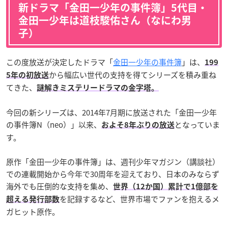
新ドラマ「金田一少年の事件簿」5代目・
金田一少年は道枝駿佑さん（なにわ男
子）
この度放送が決定したドラマ「
金田一少年の事件簿
」は、
199
から幅広い世代の支持を得てシリーズを積み重ね
5年の初放送
てきた、
謎解きミステリードラマの金字塔。
今回の新シリーズは、2014年7月期に放送された「金田一少年
の事件簿N（neo）」以来、
となっていま
およそ8年ぶりの放送
す。
原作「金田一少年の事件簿」は、週刊少年マガジン（講談社）
での連載開始から今年で30周年を迎えており、日本のみならず
海外でも圧倒的な支持を集め、
世界（12か国）累計で1億部を
を記録するなど、世界市場でファンを抱えるメ
超える発行部数
ガヒット原作。