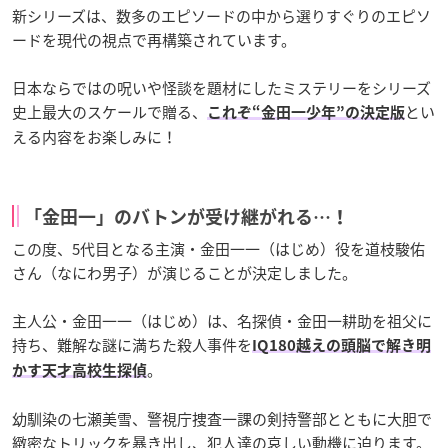
新シリーズは、数多のエピソードの中から選りすぐりのエピソ
ードを現代の視点で再構築されています。
日本ならではの呪いや怪談を題材にしたミステリーをシリーズ
史上最大のスケールで贈る、
とい
これぞ“金田一少年”の決定版
える内容をお楽しみに！
「金田一」のバトンが受け継がれる…！
この度、5代目となる主演・金田一一（はじめ）役を道枝駿佑
さん（なにわ男子）が演じることが決定しました。
主人公・金田一一（はじめ）は、名探偵・金田一耕助を祖父に
持ち、難解な謎に満ちた殺人事件を
IQ180越えの頭脳で解き明
。
かす天才高校生探偵
幼馴染の七瀬美雪、警視庁捜査一課の剣持警部とともに大胆で
緻密なトリックを暴き出し、犯人達の哀しい動機に迫ります。