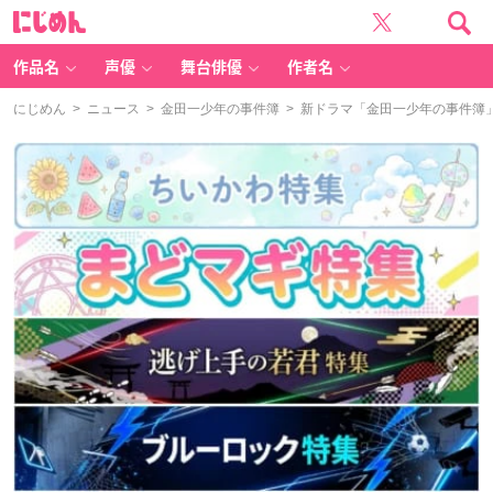
に
じ
め
ん
作品名
声優
舞台俳優
作者名
にじめん
>
ニュース
>
金田一少年の事件簿
> 新ドラマ「金田一少年の事件簿