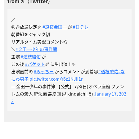
／
㊗️🎉放送決定🎉
#道枝金田一
が
#日テレ
朝番組をジャック🙌
リアルタイム実況コメント💨
＼
#金田一少年の事件簿
主演
#道枝駿佑
が
この後
#バゲット
🥖 に生出演！✨
出演直前の
#みっちー
からコメントが到着😆
#道枝駿佑
#な
にわ男子
pic.twitter.com/Y6z1NJii1r
— 金田一少年の事件簿 【公式】 7/3(日)オペラ座館 ファン
トムの殺人 解決編 最終回 (@kindaichi_5)
January 17, 202
2