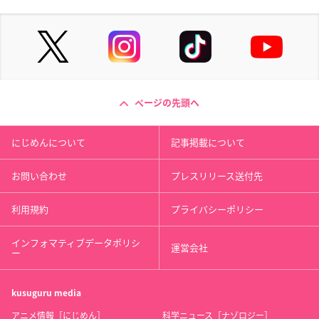
ページの先頭へ
にじめんについて
記事掲載について
お問い合わせ
プレスリリース送付先
利用規約
プライバシーポリシー
インフォマティブデータポリシ
運営会社
ー
kusuguru
media
アニメ情報［にじめん］
科学ニュース［ナゾロジー］