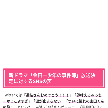
新ドラマ「金田一少年の事件簿」放送決
定に対するSNSの声
Twitterでは「
」「
道枝さんおめでとう！！！
夢叶えるみっち
」「
」「
ーかっこよすぎ
涙が止まらない
ついに憧れの山田くん
」といった、主演・道枝さんがジャニーズ事務所に入る
の役！