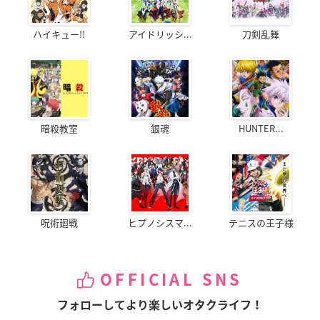
ハイキュー!!
アイドリッシ...
刀剣乱舞
暗殺教室
銀魂
HUNTER...
呪術廻戦
ヒプノシスマ...
テニスの王子様
OFFICIAL SNS
フォローしてより楽しいオタクライフ！