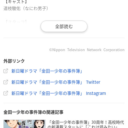
【キャスト】
道枝駿佑（なにわ男子）
【スタッフ】
原作：天樹征丸 金成陽三郎
漫画：さとうふみや（講談社）
脚本：川邊優子、大石哲也
監督：木村ひさし、丸谷俊平
©Nippon Television Network Corporation
チーフプロデューサー：三上絵里子
外部リンク
プロデューサー：櫨山裕子、岩崎広樹、秋元孝之、大護彰子
制作協力：オフィスクレッシェンド
新日曜ドラマ「金田一少年の事件簿」
製作著作：日本テレビ
新日曜ドラマ「金田一少年の事件簿」 Twitter
※敬称略
新日曜ドラマ「金田一少年の事件簿」 Instagram
金田一少年の事件簿の関連記事
「金田一少年の事件簿」30周年！高校時代
の新連載スタートに「これは読みたい」