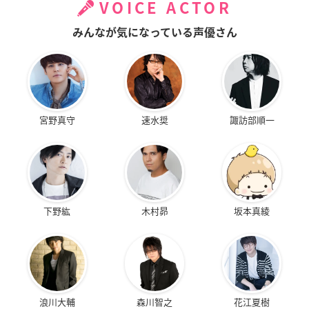
VOICE ACTOR
みんなが気になっている声優さん
宮野真守
速水奨
諏訪部順一
下野紘
木村昴
坂本真綾
浪川大輔
森川智之
花江夏樹