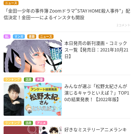
ニュース
「金田一少年の事件簿 Zoomドラマ“STAY HOME殺人事件”」配
信決定！金田一一によるインスタも開設
2コメント
BL
マンガ
書籍
ニュース
本日発売の新刊漫画・コミック
ス一覧【発売日：2021年10月21
日】
ランキング
話題
声優
みんなが選ぶ「松野太紀さんが
演じるキャラといえば？」TOP1
0の結果発表！【2022年版】
ランキング
話題
アニメ
好きなミステリーアニメランキ