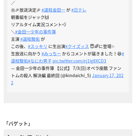
／
㊗️🎉放送決定🎉
#道枝金田一
が
#日テレ
朝番組をジャック🙌
リアルタイム実況コメント💨
＼
#金田一少年の事件簿
主演
#道枝駿佑
が
この後、
#スッキリ
に生出演
#クイズッス
😇🌈に登場✨
生放送に向かう
#みっちー
からコメントが届きました！😆
#
道枝駿佑
#なにわ男子
pic.twitter.com/ej1Ig8XCD3
— 金田一少年の事件簿 【公式】 7/3(日)オペラ座館 ファン
トムの殺人 解決編 最終回 (@kindaichi_5)
January 17, 202
2
「バゲット」