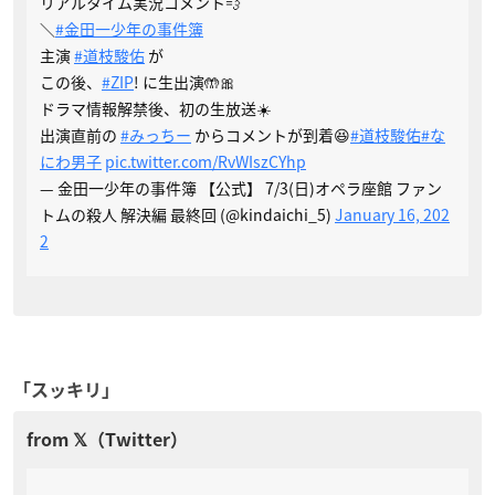
リアルタイム実況コメント💨
＼
#金田一少年の事件簿
主演
#道枝駿佑
が
この後、
#ZIP
! に生出演🤲🎀
ドラマ情報解禁後、初の生放送☀️
出演直前の
#みっちー
からコメントが到着😆
#道枝駿佑
#な
にわ男子
pic.twitter.com/RvWIszCYhp
— 金田一少年の事件簿 【公式】 7/3(日)オペラ座館 ファン
トムの殺人 解決編 最終回 (@kindaichi_5)
January 16, 202
2
「スッキリ」