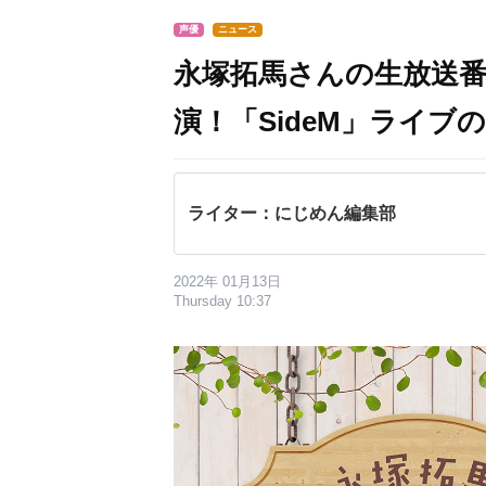
声優
ニュース
永塚拓馬さんの生放送
演！「SideM」ライブ
ライター：にじめん編集部
2022年 01月13日
Thursday 10:37