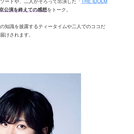
ソードや、二人がそろって出演した「
THE IDOLM
京公演を終えての感想
をトーク。
の知識を披露するティータイムや二人でのココだ
届けされます。