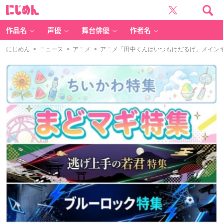
に
じ
め
ん
作品名
声優
舞台俳優
作者名
にじめん
>
ニュース
>
アニメ
> アニメ「田中くんはいつもけだるげ」メイン