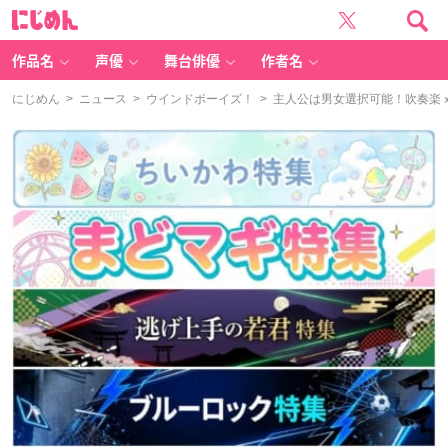
に
じ
め
ん
作品名
声優
舞台俳優
作者名
にじめん
>
ニュース
>
ウインドボーイズ！
> 主人公は男女選択可能！吹奏楽