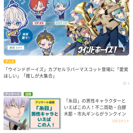
グッズ
「ウインドボーイズ」カプセルラバーマスコット登場に「愛実
ほしい」「推しが大集合」
4
アンケート
話題
「糸目」の男性キャラクターと
いえばこの人！不二周助・白膠
木簓・市丸ギンらがランクイン
125コメント