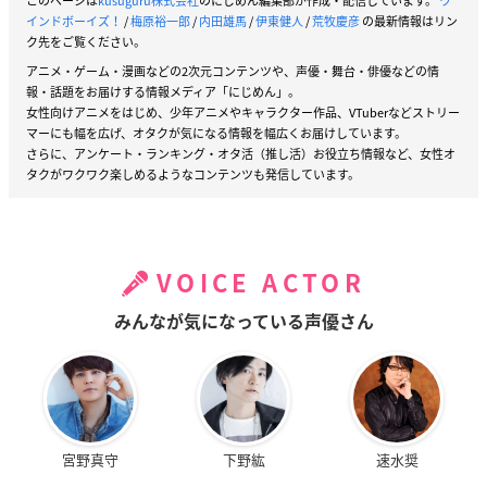
このページは
kusuguru株式会社
のにじめん編集部が作成・配信しています。
ウ
インドボーイズ！
/
梅原裕一郎
/
内田雄馬
/
伊東健人
/
荒牧慶彦
の最新情報はリン
ク先をご覧ください。
アニメ・ゲーム・漫画などの2次元コンテンツや、声優・舞台・俳優などの情
報・話題をお届けする情報メディア「にじめん」。
女性向けアニメをはじめ、少年アニメやキャラクター作品、VTuberなどストリー
マーにも幅を広げ、オタクが気になる情報を幅広くお届けしています。
さらに、アンケート・ランキング・オタ活（推し活）お役立ち情報など、女性オ
タクがワクワク楽しめるようなコンテンツも発信しています。
VOICE ACTOR
みんなが気になっている声優さん
宮野真守
下野紘
速水奨