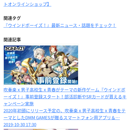
トオンラインショップ】
関連タグ
『ウインドボーイズ！』最新ニュース・話題をチェック！
関連記事
吹奏楽ｘ男子高校生ｘ青春がテーマの新作ゲーム『ウインドボ
ーイズ！』事前登録スタート！部活診断やSRカードが貰えるキ
ャンペーン実施
2020年初頭にリリース予定の、吹奏楽ｘ男子高校生ｘ青春をテ
ーマとしたDMM GAMESが贈るスマートフォン用アプリ＆…
2019-10-30 17:30