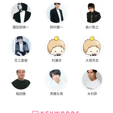
諏訪部順一
鈴村健一
森川智之
花江夏樹
村瀬歩
大塚芳忠
稲田徹
斉藤壮馬
木村昴