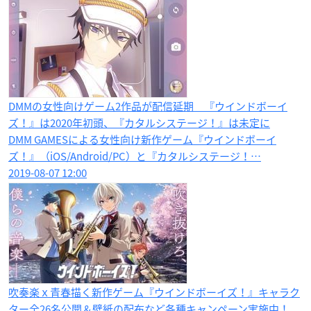
DMMの女性向けゲーム2作品が配信延期 『ウインドボーイ
ズ！』は2020年初頭、『カタルシステージ！』は未定に
DMM GAMESによる女性向け新作ゲーム『ウインドボーイ
ズ！』（iOS/Android/PC）と『カタルシステージ！…
2019-08-07 12:00
吹奏楽ｘ青春描く新作ゲーム『ウインドボーイズ！』キャラク
ター全26名公開＆壁紙の配布など各種キャンペーン実施中！