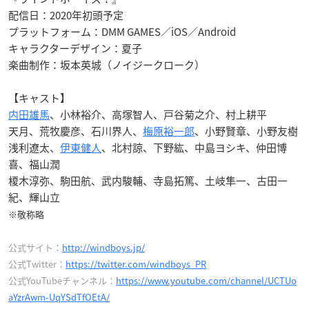
配信日：2020年初頭予定
プラットフォーム：DMM GAMES／iOS／Android
キャラクターデザイン：夏子
楽曲制作：坂本英城（ノイジークローク）
【キャスト】
内田雄馬
、小林裕介、高塚智人、戸谷菊之介、村上耕平
天月、荒牧慶彦、石川界人、
梅原裕一郎
、小野賢章、小野友樹
浅利遼太、
伊東健人
、北村諒、下野紘、中島ヨシキ、仲田博
喜、福山潤
榎木淳弥、駒田航、武内駿輔、寺島拓篤、土岐隼一、古田一
紀、輝山立
※敬称略
公式サイト：
http://windboys.jp/
公式Twitter：
https://twitter.com/windboys_PR
公式YouTubeチャンネル：
https://www.youtube.com/channel/UCTUo
aYzrAwm-UqYSdTfOEtA/