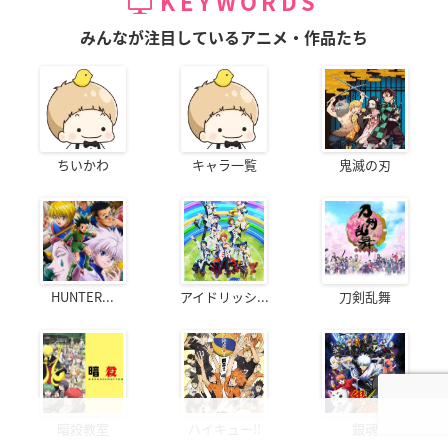
KEYWORDS
みんなが注目しているアニメ・作品たち
ちいかわ
キャラ一覧
鬼滅の刃
HUNTER...
アイドリッシ...
刀剣乱舞
暗殺教室
ハイキュー!!
銀魂