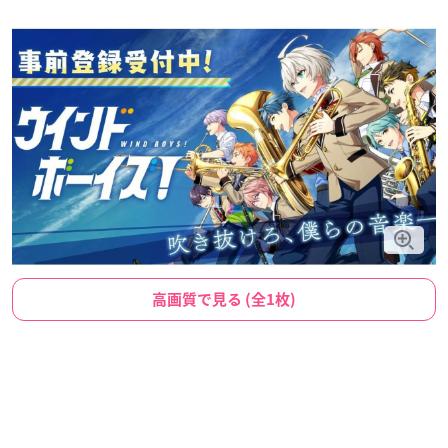
高画質で見る (全1枚)