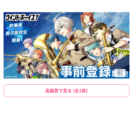
高画質で見る (全1枚)