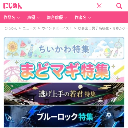
に
じ
め
ん
作品名
声優
舞台俳優
作者名
にじめん
>
ニュース
>
ウインドボーイズ！
> 吹奏楽ｘ男子高校生ｘ青春がテ