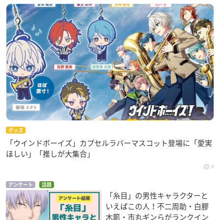
グッズ
「ウインドボーイズ」カプセルラバーマスコット登場に「愛実
ほしい」「推しが大集合」
4
アンケート
話題
「糸目」の男性キャラクターと
いえばこの人！不二周助・白膠
木簓・市丸ギンらがランクイン