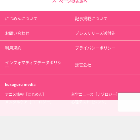
ページの先頭へ
にじめんについて
記事掲載について
お問い合わせ
プレスリリース送付先
利用規約
プライバシーポリシー
インフォマティブデータポリシ
運営会社
ー
kusuguru
media
アニメ情報［にじめん］
科学ニュース［ナゾロジー］
メンタルケア［ココロジー］
心理テスト［シンリ］
Copyright 2013 nijimen.