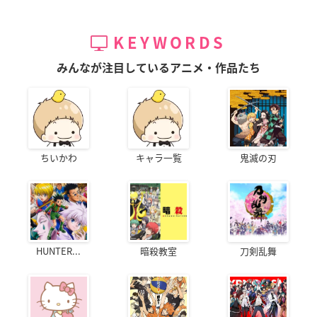
KEYWORDS
みんなが注目しているアニメ・作品たち
ちいかわ
キャラ一覧
鬼滅の刃
HUNTER...
暗殺教室
刀剣乱舞