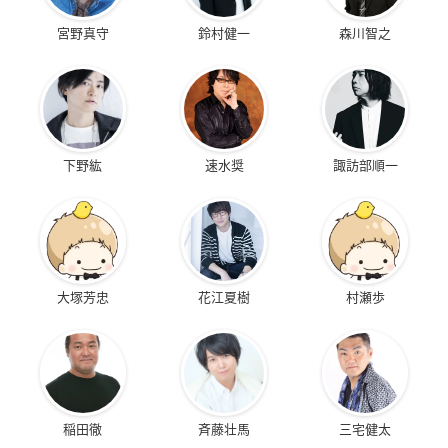
宮野真守
鈴村健一
森川智之
下野紘
速水奨
諏訪部順一
大塚芳忠
花江夏樹
村瀬歩
稲田徹
斉藤壮馬
三宅健太