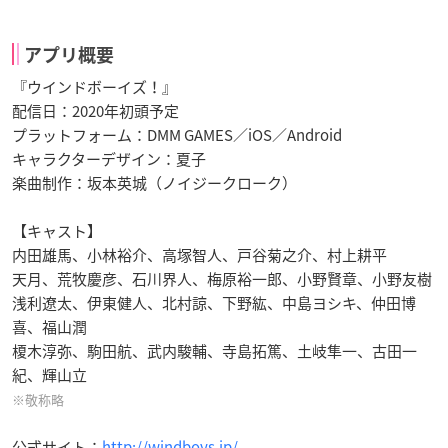
アプリ概要
『ウインドボーイズ！』
配信日：2020年初頭予定
プラットフォーム：DMM GAMES／iOS／Android
キャラクターデザイン：夏子
楽曲制作：坂本英城（ノイジークローク）
【キャスト】
内田雄馬、小林裕介、高塚智人、戸谷菊之介、村上耕平
天月、荒牧慶彦、石川界人、梅原裕一郎、小野賢章、小野友樹
浅利遼太、伊東健人、北村諒、下野紘、中島ヨシキ、仲田博
喜、福山潤
榎木淳弥、駒田航、武内駿輔、寺島拓篤、土岐隼一、古田一
紀、輝山立
※敬称略
公式サイト：
http://windboys.jp/