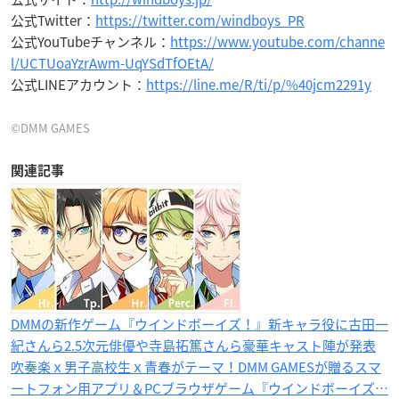
公式Twitter：
https://twitter.com/windboys_PR
公式YouTubeチャンネル：
https://www.youtube.com/channe
l/UCTUoaYzrAwm-UqYSdTfOEtA/
公式LINEアカウント：
https://line.me/R/ti/p/%40jcm2291y
©DMM GAMES
関連記事
DMMの新作ゲーム『ウインドボーイズ！』新キャラ役に古田一
紀さんら2.5次元俳優や寺島拓篤さんら豪華キャスト陣が発表
吹奏楽ｘ男子高校生ｘ青春がテーマ！DMM GAMESが贈るスマ
ートフォン用アプリ＆PCブラウザゲーム『ウインドボーイズ…