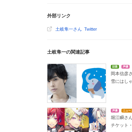
外部リンク
土岐隼一さん Twitter
土岐隼一の関連記事
話題
声優
岡本信彦
雪にはし
声優
ニュー
堀江瞬さんら
チケット