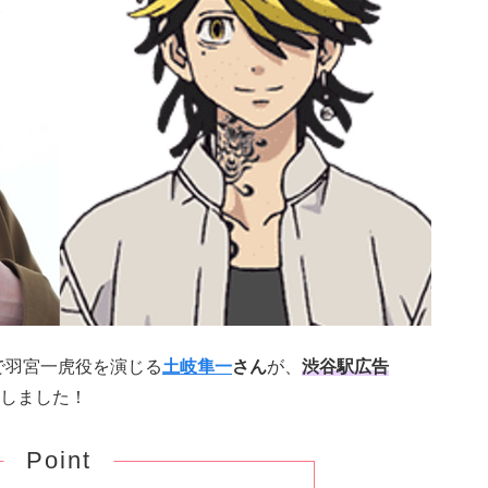
で羽宮一虎役を演じる
土岐隼一
さん
が、
渋谷駅広告
しました！
Point