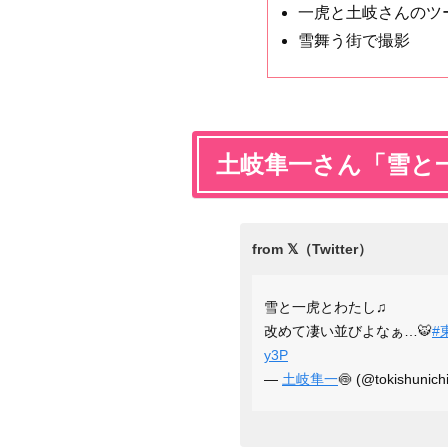
一虎と土岐さんのツ
雪舞う街で撮影
土岐隼一さん「雪と
雪と一虎とわたし♫
改めて凄い並びよなぁ…🐯
#
y3P
—
土岐隼一
🍥 (@tokishunich