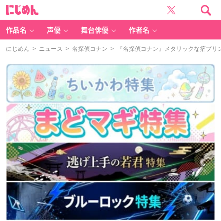
に
じ
め
ん
作品名
声優
舞台俳優
作者名
にじめん
>
ニュース
>
名探偵コナン
> 『名探偵コナン』メタリックな箔プリ