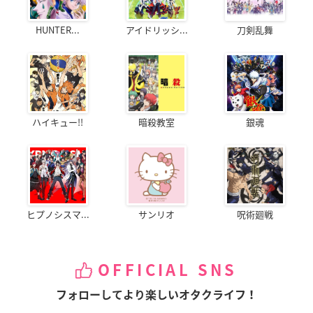
HUNTER...
アイドリッシ...
刀剣乱舞
ハイキュー!!
暗殺教室
銀魂
ヒプノシスマ...
サンリオ
呪術廻戦
OFFICIAL SNS
フォローしてより楽しいオタクライフ！