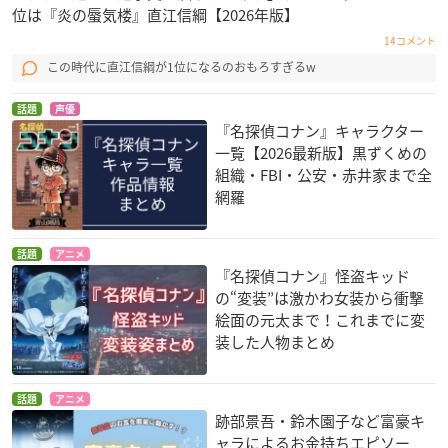
位は『炎の蜃気楼』直江信綱【2026年版】
14コメント
この時代に直江信綱が1位になるのおもろすぎるw
話題
声優
『名探偵コナン』キャラクター
一覧【2026最新版】黒ずくめの
組織・FBI・公安・赤井家まで全
網羅
話題
アニメ
『名探偵コナン』怪盗キッド
の“変装”は激かわ女装から衝撃
絵面の元太まで！これまでに変
装した人物まとめ
話題
アニメ
跡部景吾・鈴木園子など富豪キ
ャラによるお金持ちエピソー