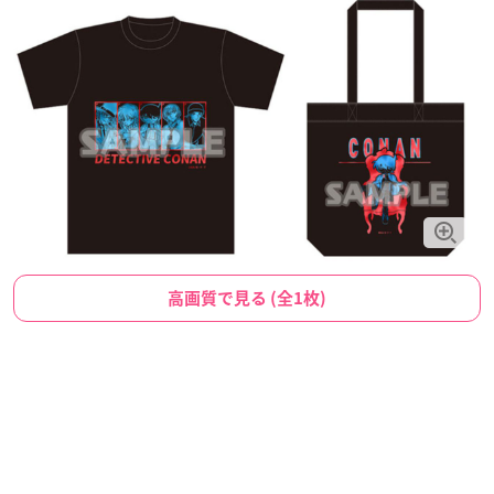
高画質で見る (全1枚)