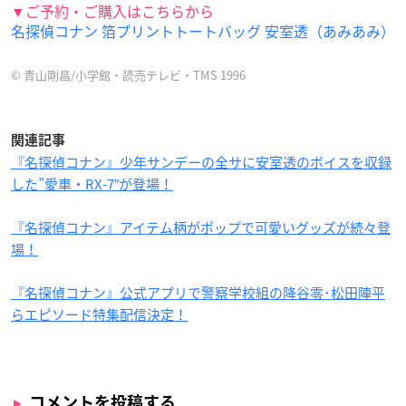
▼ご予約・ご購入はこちらから
名探偵コナン 箔プリントトートバッグ 安室透（あみあみ）
© 青山剛昌/小学館・読売テレビ・TMS 1996
関連記事
『名探偵コナン』少年サンデーの全サに安室透のボイスを収録
した”愛車・RX-7″が登場！
『名探偵コナン』アイテム柄がポップで可愛いグッズが続々登
場！
『名探偵コナン』公式アプリで警察学校組の降谷零･松田陣平
らエピソード特集配信決定！
コメントを投稿する