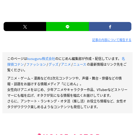
記事の内容について報告する
このページは
kusuguru株式会社
のにじめん編集部が作成・配信しています。
名
探偵コナン
/
ファッション
/
グッズ
/
アニメ
/
ニュース
の最新情報はリンク先をご
覧ください。
アニメ・ゲーム・漫画などの2次元コンテンツや、声優・舞台・俳優などの情
報・話題をお届けする情報メディア「にじめん」。
女性向けアニメをはじめ、少年アニメやキャラクター作品、VTuberなどストリー
マーにも幅を広げ、オタクが気になる情報を幅広くお届けしています。
さらに、アンケート・ランキング・オタ活（推し活）お役立ち情報など、女性オ
タクがワクワク楽しめるようなコンテンツも発信しています。