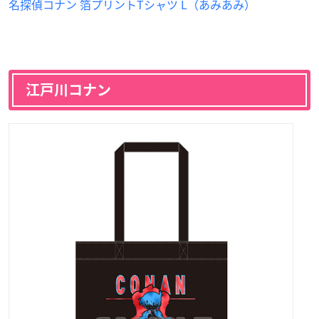
名探偵コナン 箔プリントTシャツ L（あみあみ）
江戸川コナン