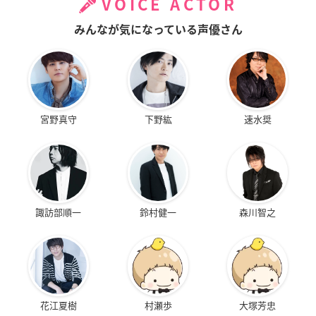
VOICE ACTOR
みんなが気になっている声優さん
宮野真守
下野紘
速水奨
諏訪部順一
鈴村健一
森川智之
花江夏樹
村瀬歩
大塚芳忠