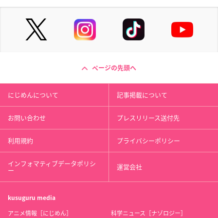
ページの先頭へ
にじめんについて
記事掲載について
お問い合わせ
プレスリリース送付先
利用規約
プライバシーポリシー
インフォマティブデータポリシ
運営会社
ー
kusuguru
media
アニメ情報［にじめん］
科学ニュース［ナゾロジー］