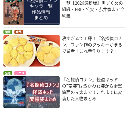
一覧【2026最新版】黒ずくめの
組織・FBI・公安・赤井家まで全
網羅
話題
食品
凄すぎるて工藤！『名探偵コナ
ン』ファン作のクッキーがまる
で業者「これ手作り！！？」
話題
アニメ
『名探偵コナン』怪盗キッド
の“変装”は激かわ女装から衝撃
絵面の元太まで！これまでに変
装した人物まとめ