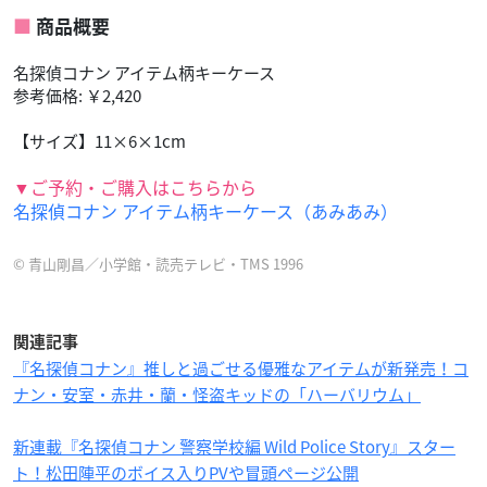
商品概要
名探偵コナン アイテム柄キーケース
参考価格: ￥2,420
【サイズ】11×6×1cm
▼ご予約・ご購入はこちらから
名探偵コナン アイテム柄キーケース（あみあみ）
© 青山剛昌／小学館・読売テレビ・TMS 1996
関連記事
『名探偵コナン』推しと過ごせる優雅なアイテムが新発売！コ
ナン・安室・赤井・蘭・怪盗キッドの「ハーバリウム」
新連載『名探偵コナン 警察学校編 Wild Police Story』スター
ト！松田陣平のボイス入りPVや冒頭ページ公開