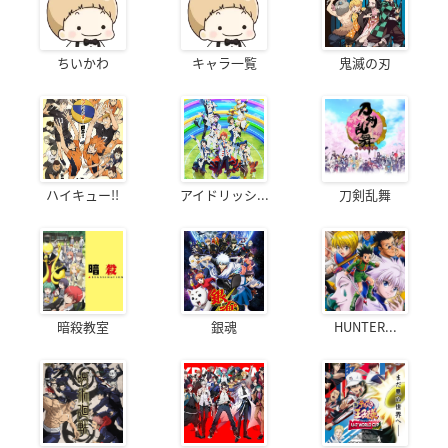
ちいかわ
キャラ一覧
鬼滅の刃
ハイキュー!!
アイドリッシ...
刀剣乱舞
暗殺教室
銀魂
HUNTER...