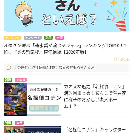
ランキング
アンケート
話題
声優
オタクが選ぶ「速水奨が演じるキャラ」ランキングTOP10！1
位は『炎の蜃気楼』直江信綱【2026年版】
14コメント
この時代に直江信綱が1位になるのおもろすぎるw
話題
アニメ
カオスな魅力『名探偵コナン』
浦沢回まとめ！あんこで窒息死
に様子のおかしい老人ホー
ム！？
話題
声優
『名探偵コナン』キャラクター