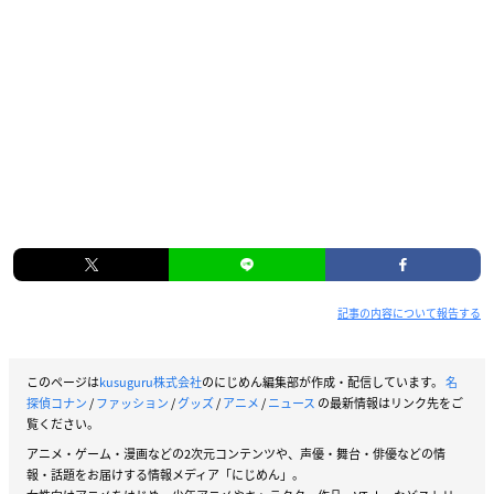
記事の内容について報告する
このページは
kusuguru株式会社
のにじめん編集部が作成・配信しています。
名
探偵コナン
/
ファッション
/
グッズ
/
アニメ
/
ニュース
の最新情報はリンク先をご
覧ください。
アニメ・ゲーム・漫画などの2次元コンテンツや、声優・舞台・俳優などの情
報・話題をお届けする情報メディア「にじめん」。