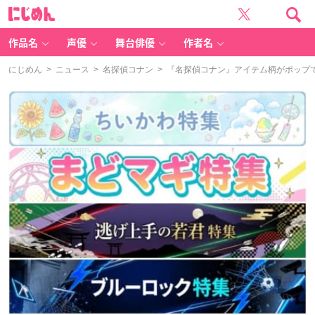
に
じ
め
ん
作品名
声優
舞台俳優
作者名
にじめん
>
ニュース
>
名探偵コナン
> 『名探偵コナン』アイテム柄がポップ