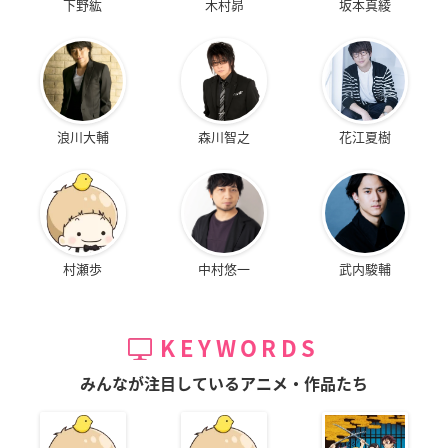
下野紘
木村昴
坂本真綾
浪川大輔
森川智之
花江夏樹
村瀬歩
中村悠一
武内駿輔
KEYWORDS
みんなが注目しているアニメ・作品たち