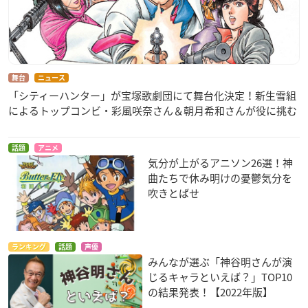
舞台
ニュース
「シティーハンター」が宝塚歌劇団にて舞台化決定！新生雪組
によるトップコンビ・彩風咲奈さん＆朝月希和さんが役に挑む
話題
アニメ
気分が上がるアニソン26選！神
曲たちで休み明けの憂鬱気分を
吹きとばせ
ランキング
話題
声優
みんなが選ぶ「神谷明さんが演
じるキャラといえば？」TOP10
の結果発表！【2022年版】