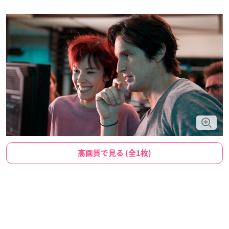
高画質で見る (全1枚)