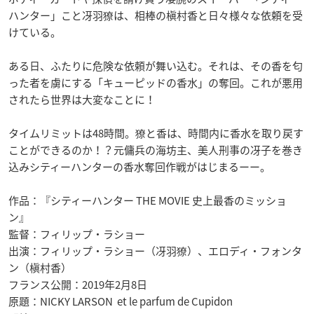
ハンター」こと冴羽
獠は、相棒の槇村香と日々様々な依頼を受
けている。
ある日、ふたりに危険な依頼が舞い込む。
それは、その香を匂
った者を虜にする「キューピッドの香水」の奪回。これが悪用
されたら世界は大変なことに！
タイムリミットは
48
時間。
獠と香は、時間内に香水を取り戻す
ことができるのか！？元傭兵の海坊主、美人刑事の冴子を巻き
込みシティーハンターの香水奪回作戦がはじまるーー。
作品：『シティーハンター THE MOVIE 史上最香のミッショ
ン』
監督：フィリップ・ラショー
出演：フィリップ・ラショー（冴羽獠）、エロディ・フォンタ
ン（槇村香）
フランス公開：2019年2月8日
原題：NICKY LARSON et le parfum de Cupidon