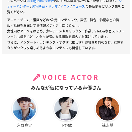
このページは
kusuguru株式会社
のにじめん編集部が作成・配信しています。
シ
ティーハンター
/
実写映画・ドラマ
/
アニメ
/
ニュース
の最新情報はリンク先をご
覧ください。
アニメ・ゲーム・漫画などの2次元コンテンツや、声優・舞台・俳優などの情
報・話題をお届けする情報メディア「にじめん」。
女性向けアニメをはじめ、少年アニメやキャラクター作品、VTuberなどストリー
マーにも幅を広げ、オタクが気になる情報を幅広くお届けしています。
さらに、アンケート・ランキング・オタ活（推し活）お役立ち情報など、女性オ
タクがワクワク楽しめるようなコンテンツも発信しています。
VOICE ACTOR
みんなが気になっている声優さん
宮野真守
下野紘
速水奨