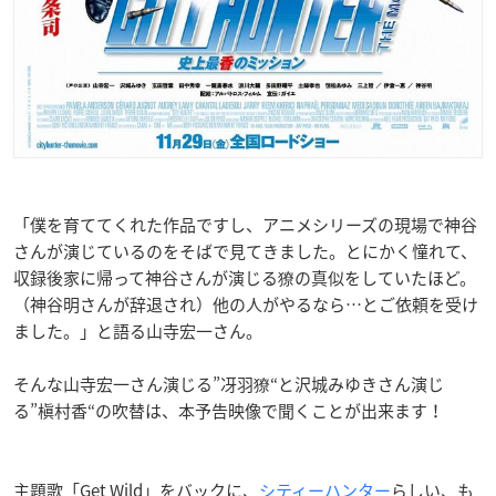
「僕を育ててくれた作品ですし、アニメシリーズの現場で神谷
さんが演じているのをそばで見てきました。とにかく憧れて、
収録後家に帰って神谷さんが演じる獠の真似をしていたほど。
（神谷明さんが辞退され）他の人がやるなら…とご依頼を受け
ました。」と語る山寺宏一さん。
そんな山寺宏一さん演じる”冴羽獠“と沢城みゆきさん演じ
る”槇村香“の吹替は、本予告映像で聞くことが出来ます！
主題歌「Get Wild」をバックに、
シティーハンター
らしい、も