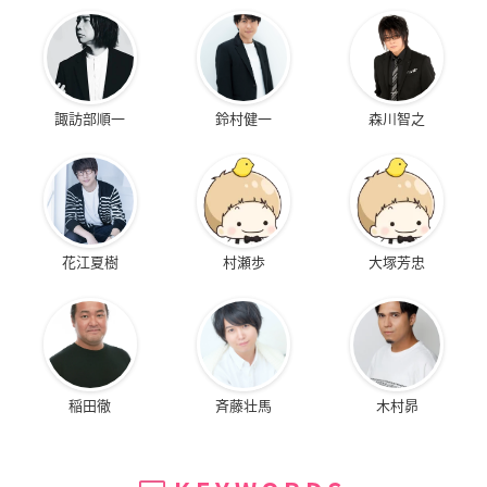
諏訪部順一
鈴村健一
森川智之
花江夏樹
村瀬歩
大塚芳忠
稲田徹
斉藤壮馬
木村昴