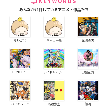
KEYWORDS
みんなが注目しているアニメ・作品たち
ちいかわ
キャラ一覧
鬼滅の刃
HUNTER...
アイドリッシ...
刀剣乱舞
ハイキュー!!
暗殺教室
銀魂