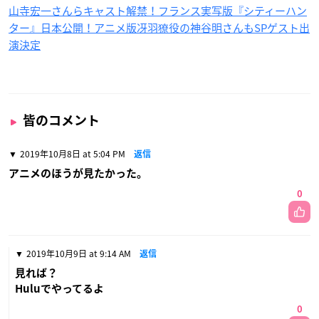
山寺宏一さんらキャスト解禁！フランス実写版『シティーハン
ター』日本公開！アニメ版冴羽獠役の神谷明さんもSPゲスト出
演決定
皆のコメント
2019年10月8日 at 5:04 PM
返信
アニメのほうが見たかった。
0
2019年10月9日 at 9:14 AM
返信
見れば？
Huluでやってるよ
0