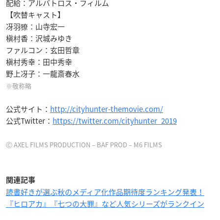
配給：アルバトロス・フィルム
【吹替キャスト】
冴羽獠：山寺宏一
槇村香：沢城みゆき
ファルコン：玄田哲章
槇村秀幸：田中秀幸
野上冴子：一龍斎春水
※敬称略
公式サイト：
http://cityhunter-themovie.com/
公式Twitter：
https://twitter.com/cityhunter_2019
Ⓒ AXEL FILMS PRODUCTION – BAF PROD – M6 FILMS
関連記事
読書好きが選ぶ秋のメディア化作品期待度ランキング発表！
『ヒロアカ』『七つの大罪』など人気シリーズがランクイン