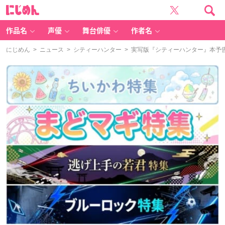
に
じ
め
ん
作品名
声優
舞台俳優
作者名
にじめん
>
ニュース
>
シティーハンター
> 実写版『シティーハンター』本予