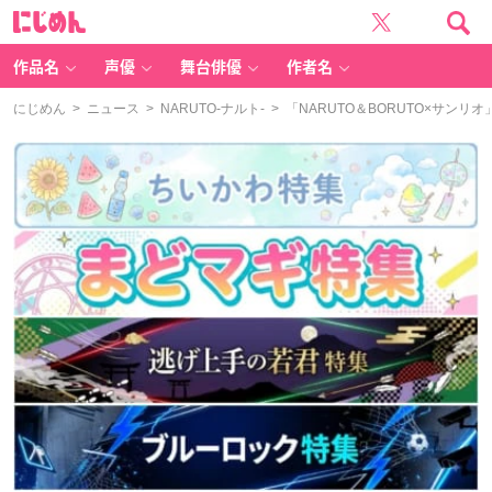
に
じ
め
ん
作品名
声優
舞台俳優
作者名
にじめん
>
ニュース
>
NARUTO-ナルト-
> 「NARUTO＆BORUTO×サ