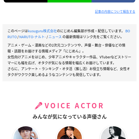
記事の内容について報告する
このページは
kusuguru株式会社
のにじめん編集部が作成・配信しています。
BO
RUTO
/
NARUTO-ナルト-
/
ニュース
の最新情報はリンク先をご覧ください。
アニメ・ゲーム・漫画などの2次元コンテンツや、声優・舞台・俳優などの情
プレバンで購入
報・話題をお届けする情報メディア「にじめん」。
女性向けアニメをはじめ、少年アニメやキャラクター作品、VTuberなどストリー
マーにも幅を広げ、オタクが気になる情報を幅広くお届けしています。
さらに、アンケート・ランキング・オタ活（推し活）お役立ち情報など、女性オ
NARUTO × サンリオキャラクターズ Tシャツ
タクがワクワク楽しめるようなコンテンツも発信しています。
全4種
価格：4,180円(税込)
VOICE ACTOR
発売日：2022年07月
みんなが気になっている声優さん