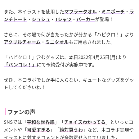
また、本イラストを使用した
・
・
マフラータオル
ミニポーチ
ラ
・
・
・
が登場！
ンチトート
シュシュ
Tシャツ
パーカー
さらに、その場で何が当たったかが分かる「ハピクロ！」より
・
もご用意されました。
アクリルチャーム
ミニタオル
「ハピクロ！」含むグッズは、本日2022年4月25日(月)より
にて予約受付が実施中です。
「バンコレ！」
ぜひ、本コラボでしか手に入らない、キュートなグッズをゲッ
トしてくださいね！
ファンの声
SNSでは「
」「
」といったコ
平和な世界線
チョイスわかってる
メントや「
」「
」など、本コラボ実現や
可愛すぎる
絶対買うわ
イラストに対するコメントが多数寄せられていました。