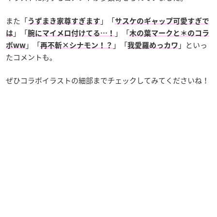
また「
」「
うずまき家尊すぎます
サスケのギャップ可愛すぎで
」「
」「
は
腕にマイメロ付けてる…！
木の葉マークと＊のコラ
」「
」「
」といっ
ボww
再不斬×シナモン！？
我愛羅めっカワ
たコメントも。
ぜひコラボイラストの細部までチェックしてみてくださいね！