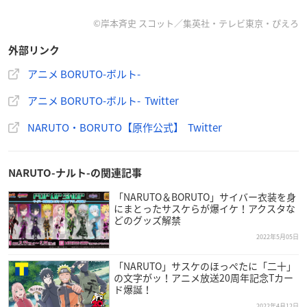
©岸本斉史 スコット／集英社・テレビ東京・ぴえろ
外部リンク
プレバンで購入
アニメ BORUTO-ボルト-
アニメ BORUTO-ボルト- Twitter
【ハピクロ！】NARUTO × サンリオキャラクター
ズ アクリルチャーム サンリオキャラクターズver.
NARUTO・BORUTO【原作公式】 Twitter
全11種
NARUTO-ナルト-の関連記事
価格：880円(税込)
「NARUTO＆BORUTO」サイバー衣装を身
にまとったサスケらが爆イケ！アクスタな
発売日：2022年07月
どのグッズ解禁
2022年5月05日
「NARUTO」サスケのほっぺたに「二十」
の文字がッ！アニメ放送20周年記念Tカー
ド爆誕！
2022年4月12日