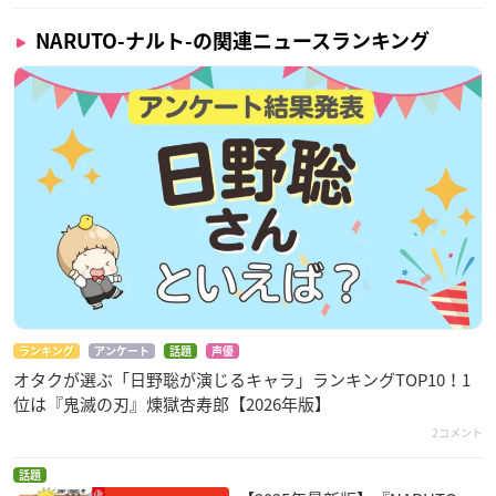
NARUTO-ナルト-の関連ニュースランキング
NARUTO × サンリオキャラクターズ マフラータオ
ル 全4種
価格：1,980円(税込)
発売日：2022年07月
ランキング
アンケート
話題
声優
オタクが選ぶ「日野聡が演じるキャラ」ランキングTOP10！1
位は『鬼滅の刃』煉󠄁獄杏寿郎【2026年版】
プレバンで購入
2コメント
話題