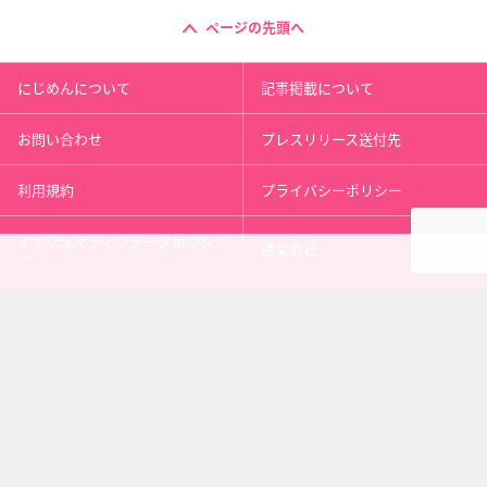
ページの先頭へ
にじめんについて
記事掲載について
お問い合わせ
プレスリリース送付先
利用規約
プライバシーポリシー
インフォマティブデータポリシ
運営会社
ー
kusuguru
media
アニメ情報［にじめん］
科学ニュース［ナゾロジー］
メンタルケア［ココロジー］
心理テスト［シンリ］
Copyright 2013 nijimen.