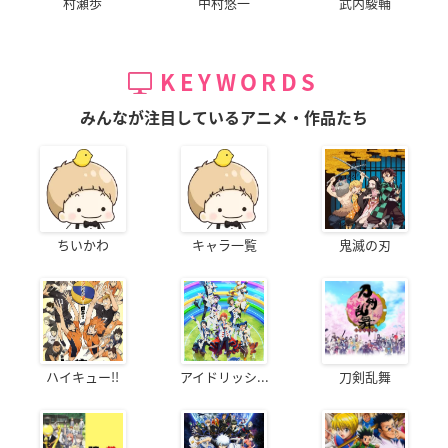
村瀬歩
中村悠一
武内駿輔
プレバンで購入
KEYWORDS
みんなが注目しているアニメ・作品たち
ちいかわ
キャラ一覧
鬼滅の刃
ハイキュー!!
アイドリッシ...
刀剣乱舞