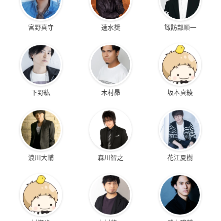
宮野真守
速水奨
諏訪部順一
プレバンで購入
NARUTO × サンリオキャラクターズ パーカー
下野紘
木村昴
坂本真綾
全4種
価格：9,350円(税込)
発売日：2022年07月
浪川大輔
森川智之
花江夏樹