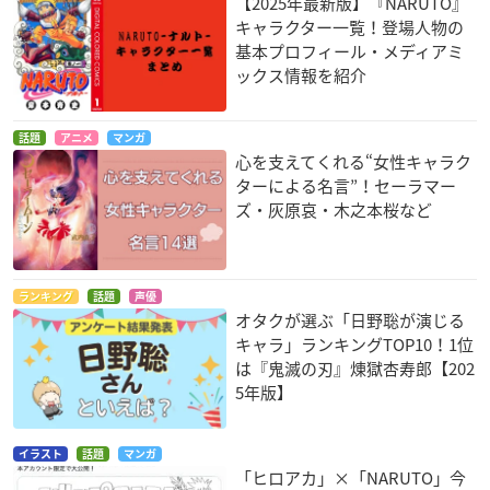
【2025年最新版】『NARUTO』
NARUTO× サンリオキャラクターズ ミニポーチ 全
キャラクター一覧！登場人物の
3種
基本プロフィール・メディアミ
ックス情報を紹介
価格：1,650円(税込)
発売日：2022年07月
話題
アニメ
マンガ
心を支えてくれる“女性キャラク
ターによる名言”！セーラマー
ズ・灰原哀・木之本桜など
ランキング
話題
声優
オタクが選ぶ「日野聡が演じる
プレバンで購入
キャラ」ランキングTOP10！1位
は『鬼滅の刃』煉󠄁獄杏寿郎【202
5年版】
NARUTO × サンリオキャラクターズ ランチトー
ト 全2種
イラスト
話題
マンガ
「ヒロアカ」×「NARUTO」今