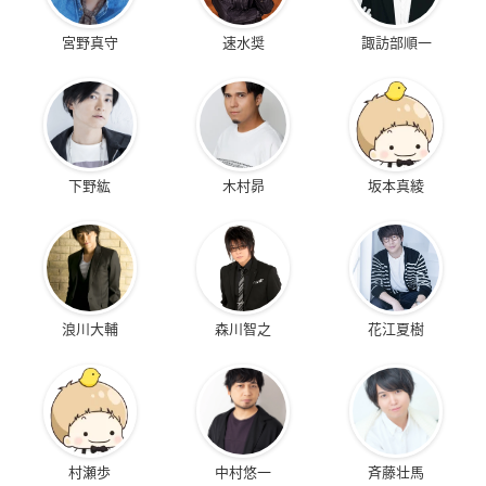
宮野真守
速水奨
諏訪部順一
下野紘
木村昴
坂本真綾
浪川大輔
森川智之
花江夏樹
村瀬歩
中村悠一
斉藤壮馬