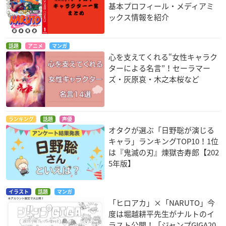
基本プロフィール・メディアミ
ックス情報を紹介
話題
アニメ
マンガ
心を支えてくれる“女性キャラク
ターによる名言”！セーラマー
ズ・灰原哀・木之本桜など
ランキング
話題
声優
オタクが選ぶ「日野聡が演じる
キャラ」ランキングTOP10！1位
は『鬼滅の刃』煉󠄁獄杏寿郎【202
5年版】
イラスト
話題
マンガ
「ヒロアカ」×「NARUTO」今
度は堀越耕平先生がナルトのイ
ラスト公開！「ジャンプGIGA20