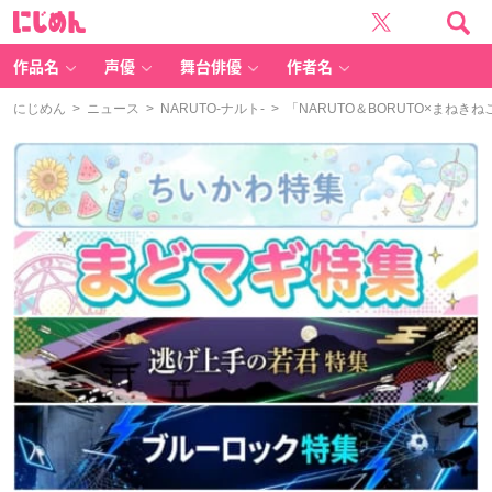
に
じ
め
ん
作品名
声優
舞台俳優
作者名
にじめん
>
ニュース
>
NARUTO-ナルト-
> 「NARUTO＆BORUTO×まね