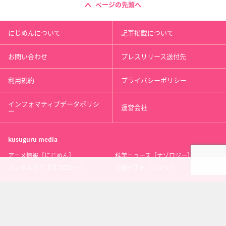
ページの先頭へ
にじめんについて
記事掲載について
お問い合わせ
プレスリリース送付先
利用規約
プライバシーポリシー
インフォマティブデータポリシ
運営会社
ー
kusuguru
media
アニメ情報［にじめん］
科学ニュース［ナゾロジー］
メンタルケア［ココロジー］
心理テスト［シンリ］
Copyright 2013 nijimen.