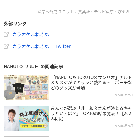
©岸本斉史 スコット／集英社・テレビ東京・ぴえろ
外部リンク
／
#NARUTO
/
#BORUTO
×
#まねきねこ
カラオケまねきねこ
コラボ開催決定❗️
カラオケまねきねこ Twitter
＼
4/5から全国60店舗のまねきねこにてスタート⭐️
ナルト&サスケ・ボルト&カワキの戦闘中をイメージした描
NARUTO-ナルト-の関連記事
き下ろしや、干支がテーマのかわいらしいデフォルメがコ
「NARUTO＆BORUTO×サンリオ」ナルト
ラボ限定で登場❗️🎶
＆サスケがキキララと戯れる…！ポーチな
詳細はこちら👇
https://t.co/WmUbsAMjpa
どのグッズが登場
#ナルト20周年
pic.twitter.com/CrRa8uY5nb
2022年4月25日
— カラオケまねきねこ【公式】 (@maneki_official)
March
28, 2022
みんなが選ぶ「井上和彦さんが演じるキャ
ラといえば？」TOP10の結果発表！【202
2年版】
2022年3月26日