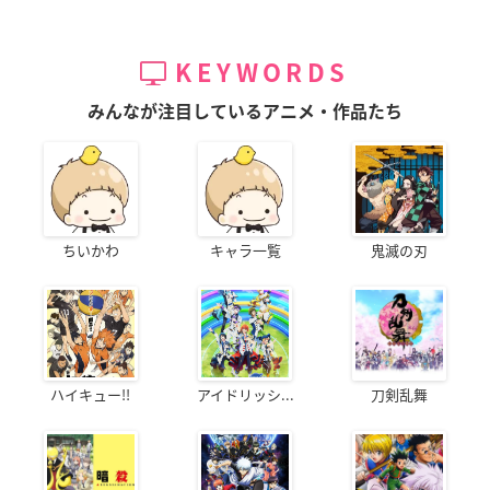
KEYWORDS
みんなが注目しているアニメ・作品たち
ちいかわ
キャラ一覧
鬼滅の刃
ハイキュー!!
アイドリッシ...
刀剣乱舞