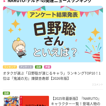
NARUTO-ナルト-の関連ニュースランキング
ランキング
アンケート
話題
声優
オタクが選ぶ「日野聡が演じるキャラ」ランキングTOP10！1
位は『鬼滅の刃』煉󠄁獄杏寿郎【2026年版】
2コメント
話題
【2025年最新版】『NARUTO』
キャラクター一覧！登場人物の