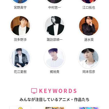
宮野真守
中村悠一
江口拓也
羽多野渉
諏訪部順一
速水奨
花江夏樹
梶裕貴
岡本信彦
KEYWORDS
みんなが注目しているアニメ・作品たち