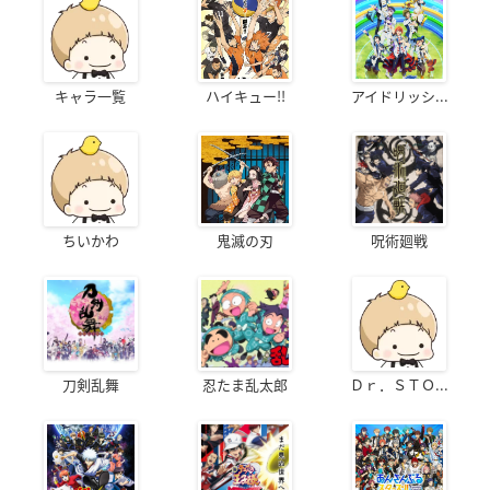
キャラ一覧
ハイキュー!!
アイドリッシ...
ちいかわ
鬼滅の刃
呪術廻戦
刀剣乱舞
忍たま乱太郎
Ｄｒ．ＳＴＯ...