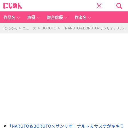
「N
に
A
じ
R
め
U
ん
T
O
作品名
声優
舞台俳優
作者名
＆
B
O
R
にじめん
>
ニュース
>
BORUTO
>
「NARUTO＆BORUTO×サンリオ」
U
T
O
×
サ
ン
リ
オ」
コ
ラ
ボ
イ
ラ
ス
ト：
KI
RI
M
I
ち
ゃ
ん.
①
-
ア
ニ
メ
情
報
サ
イ
ト
に
じ
「NARUTO＆BORUTO×サンリオ」ナルト＆サスケがキキラ
<
め