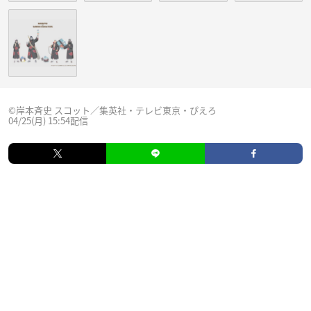
©岸本斉史 スコット／集英社・テレビ東京・ぴえろ
04/25(月) 15:54配信