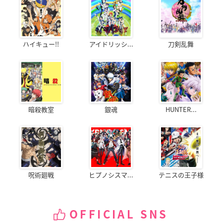
ハイキュー!!
アイドリッシ...
刀剣乱舞
暗殺教室
銀魂
HUNTER...
呪術廻戦
ヒプノシスマ...
テニスの王子様
OFFICIAL SNS