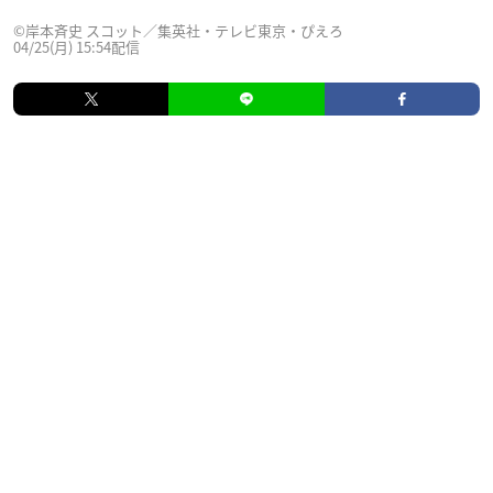
©岸本斉史 スコット／集英社・テレビ東京・ぴえろ
04/25(月) 15:54配信