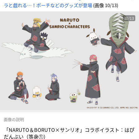
め
ラと戯れる…！ポーチなどのグッズが登場
(画像 10/13)
ん
10/13
画像の説明
「NARUTO＆BORUTO×サンリオ」コラボイラスト：はぴ
だんぶい（等身①）