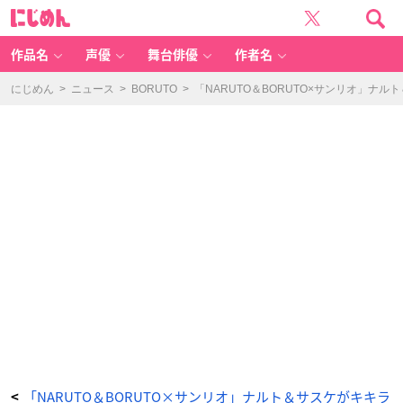
「N
に
A
じ
R
め
U
ん
T
O
作品名
声優
舞台俳優
作者名
＆
B
O
R
にじめん
>
ニュース
>
BORUTO
>
「NARUTO＆BORUTO×サンリオ」
U
T
O
×
サ
ン
リ
オ」
コ
ラ
ボ
イ
ラ
ス
ト：
は
ぴ
だ
ん
ぶ
い
（等
身
①）
-
ア
ニ
メ
情
報
サ
イ
ト
に
「NARUTO＆BORUTO×サンリオ」ナルト＆サスケがキキラ
<
じ