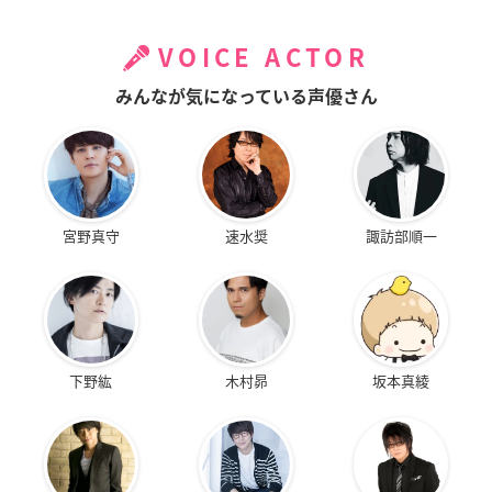
VOICE ACTOR
みんなが気になっている声優さん
宮野真守
速水奨
諏訪部順一
下野紘
木村昴
坂本真綾