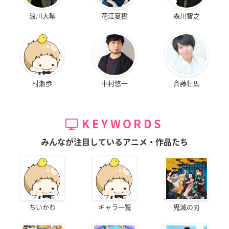
浪川大輔
花江夏樹
森川智之
村瀬歩
中村悠一
斉藤壮馬
KEYWORDS
みんなが注目しているアニメ・作品たち
ちいかわ
キャラ一覧
鬼滅の刃