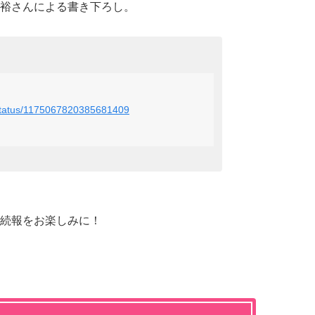
裕さんによる書き下ろし。
/status/1175067820385681409
続報をお楽しみに！