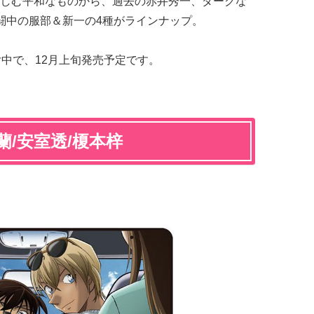
しむ平和なものから、過去の赤井秀一、ダークな
闘中の服部＆新一の4種がラインナップ。
受付中で、12月上旬発売予定です。
蘭/安室透/榎本梓