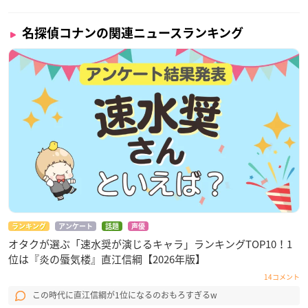
名探偵コナンの関連ニュースランキング
ランキング
アンケート
話題
声優
オタクが選ぶ「速水奨が演じるキャラ」ランキングTOP10！1
位は『炎の蜃気楼』直江信綱【2026年版】
14コメント
この時代に直江信綱が1位になるのおもろすぎるw