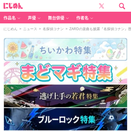
に
じ
め
ん
作品名
声優
舞台俳優
作者名
にじめん
>
ニュース
>
名探偵コナン
> ZARDの楽曲も披露『名探偵コナン』