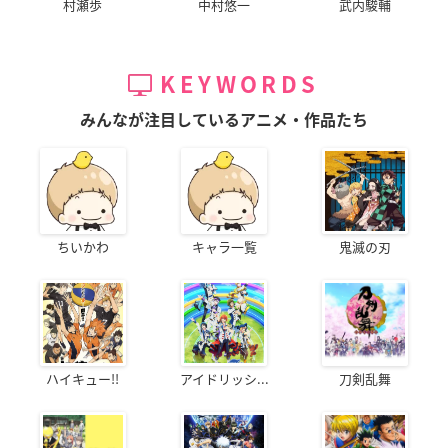
村瀬歩
中村悠一
武内駿輔
KEYWORDS
みんなが注目しているアニメ・作品たち
ちいかわ
キャラ一覧
鬼滅の刃
ハイキュー!!
アイドリッシ...
刀剣乱舞