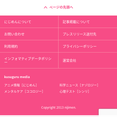
ページの先頭へ
にじめんについて
記事掲載について
お問い合わせ
プレスリリース送付先
利用規約
プライバシーポリシー
インフォマティブデータポリシ
運営会社
ー
kusuguru
media
アニメ情報［にじめん］
科学ニュース［ナゾロジー］
メンタルケア［ココロジー］
心理テスト［シンリ］
Copyright 2013 nijimen.