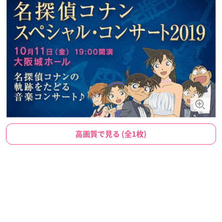
高画質で見る (全1枚)