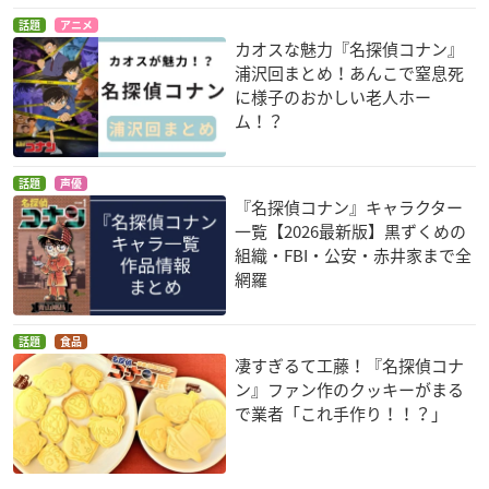
話題
アニメ
カオスな魅力『名探偵コナン』
浦沢回まとめ！あんこで窒息死
に様子のおかしい老人ホー
ム！？
話題
声優
『名探偵コナン』キャラクター
一覧【2026最新版】黒ずくめの
組織・FBI・公安・赤井家まで全
網羅
話題
食品
凄すぎるて工藤！『名探偵コナ
ン』ファン作のクッキーがまる
で業者「これ手作り！！？」