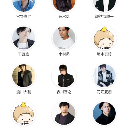
宮野真守
速水奨
諏訪部順一
下野紘
木村昴
坂本真綾
浪川大輔
森川智之
花江夏樹