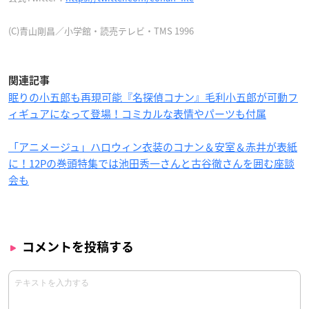
(C)青山剛昌／小学館・読売テレビ・TMS 1996
関連記事
眠りの小五郎も再現可能『名探偵コナン』毛利小五郎が可動フ
ィギュアになって登場！コミカルな表情やパーツも付属
「アニメージュ」ハロウィン衣装のコナン＆安室＆赤井が表紙
に！12Pの巻頭特集では池田秀一さんと古谷徹さんを囲む座談
会も
コメントを投稿する