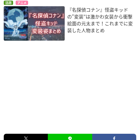
話題
アニメ
『名探偵コナン』怪盗キッド
の“変装”は激かわ女装から衝撃
絵面の元太まで！これまでに変
装した人物まとめ