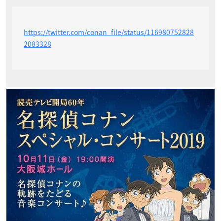
https://twitter.com/conan_file/status/116980752828
2083328