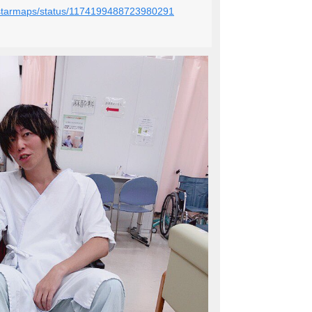
wnstarmaps/status/1174199488723980291