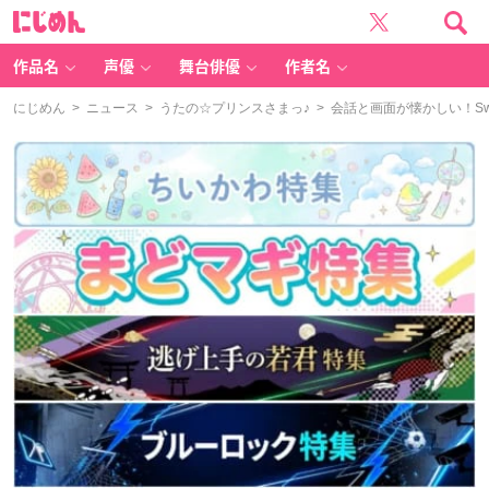
に
じ
め
ん
作品名
声優
舞台俳優
作者名
にじめん
>
ニュース
>
うたの☆プリンスさまっ♪
> 会話と画面が懐かしい！Sw