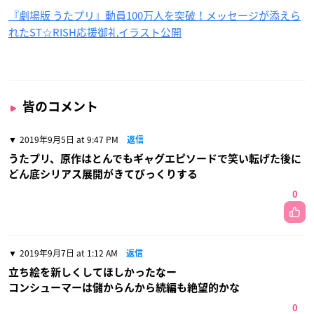
『劇場版 うたプリ』動員100万人を突破！メッセージが添えら
れたST☆RISH応援御礼イラスト公開
皆のコメント
2019年9月5日 at 9:47 PM
返信
うたプリ、原作はとんでもギャグエピソードで笑い転げた後に
どん底シリアス展開がきてびっくりする
0
2019年9月7日 at 1:12 AM
返信
立ち絵を新しくしてほしかったなー
コンシューマーは儲からんから続編も絶望的かな
0