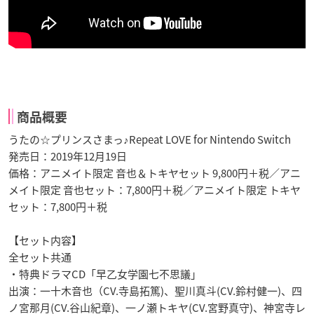
商品概要
うたの☆プリンスさまっ♪Repeat LOVE for Nintendo Switch
発売日：2019年12月19日
価格：アニメイト限定 音也＆トキヤセット 9,800円＋税／アニ
メイト限定 音也セット：7,800円＋税／アニメイト限定 トキヤ
セット：7,800円＋税
【セット内容】
全セット共通
・特典ドラマCD「早乙女学園七不思議」
出演：一十木音也（CV.寺島拓篤)、聖川真斗(CV.鈴村健一)、四
ノ宮那月(CV.谷山紀章)、一ノ瀬トキヤ(CV.宮野真守)、神宮寺レ