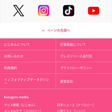
ページの先頭へ
にじめんについて
記事掲載について
お問い合わせ
プレスリリース送付先
利用規約
プライバシーポリシー
インフォマティブデータポリシ
運営会社
ー
kusuguru
media
アニメ情報［にじめん］
科学ニュース［ナゾロジー］
メンタルケア［ココロジー］
心理テスト［シンリ］