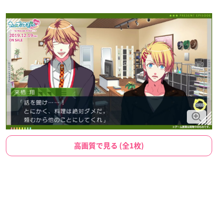
高画質で見る (全1枚)