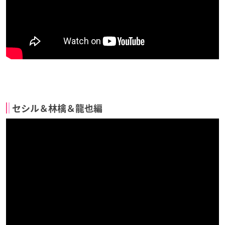
セシル＆林檎＆龍也編