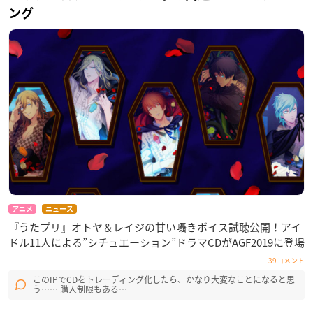
ング
アニメ
ニュース
『うたプリ』オトヤ＆レイジの甘い囁きボイス試聴公開！アイ
ドル11人による”シチュエーション”ドラマCDがAGF2019に登場
39コメント
このIPでCDをトレーディング化したら、かなり大変なことになると思
う…… 購入制限もある…