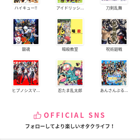
ハイキュー!!
アイドリッシ...
刀剣乱舞
銀魂
暗殺教室
呪術廻戦
ヒプノシスマ...
忍たま乱太郎
あんさんぶる...
OFFICIAL SNS
フォローしてより楽しいオタクライフ！