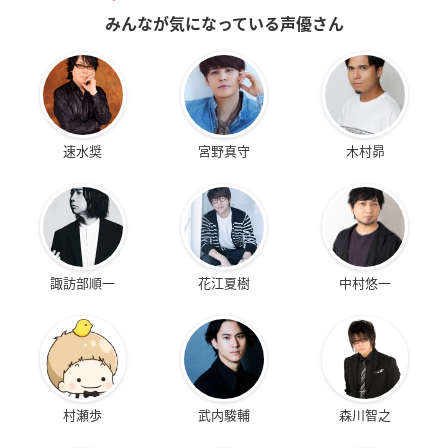
みんなが気になっている声優さん
速水奨
宮野真守
木村昴
諏訪部順一
花江夏樹
中村悠一
村瀬歩
武内駿輔
森川智之