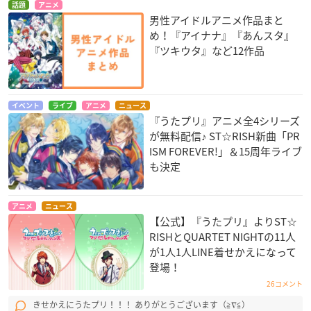
話題
アニメ
男性アイドルアニメ作品まと
め！『アイナナ』『あんスタ』
『ツキウタ』など12作品
イベント
ライブ
アニメ
ニュース
『うたプリ』アニメ全4シリーズ
が無料配信♪ ST☆RISH新曲「PR
ISM FOREVER!」＆15周年ライブ
も決定
アニメ
ニュース
【公式】『うたプリ』よりST☆
RISHとQUARTET NIGHTの11人
が1人1人LINE着せかえになって
登場！
26コメント
きせかえにうたプリ！！！ ありがとうございます（≧∇≦）