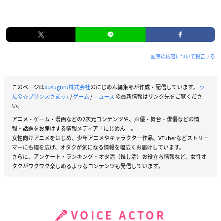
記事の内容について報告する
このページは
kusuguru株式会社
のにじめん編集部が作成・配信しています。
う
たの☆プリンスさまっ♪
/
ゲーム
/
ニュース
の最新情報はリンク先をご覧くださ
い。
アニメ・ゲーム・漫画などの2次元コンテンツや、声優・舞台・俳優などの情
報・話題をお届けする情報メディア「にじめん」。
女性向けアニメをはじめ、少年アニメやキャラクター作品、VTuberなどストリー
マーにも幅を広げ、オタクが気になる情報を幅広くお届けしています。
さらに、アンケート・ランキング・オタ活（推し活）お役立ち情報など、女性オ
タクがワクワク楽しめるようなコンテンツも発信しています。
VOICE ACTOR