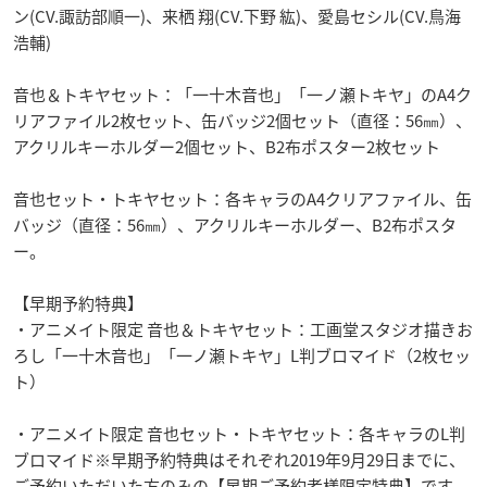
ン(CV.諏訪部順一)、来栖 翔(CV.下野 紘)、愛島セシル(CV.鳥海
浩輔)
音也＆トキヤセット：「一十木音也」「一ノ瀬トキヤ」のA4ク
リアファイル2枚セット、缶バッジ2個セット（直径：56㎜）、
アクリルキーホルダー2個セット、B2布ポスター2枚セット
音也セット・トキヤセット：各キャラのA4クリアファイル、缶
バッジ（直径：56㎜）、アクリルキーホルダー、B2布ポスタ
ー。
【早期予約特典】
・アニメイト限定 音也＆トキヤセット：工画堂スタジオ描きお
ろし「一十木音也」「一ノ瀬トキヤ」L判ブロマイド（2枚セッ
ト）
・アニメイト限定 音也セット・トキヤセット：各キャラのL判
ブロマイド※早期予約特典はそれぞれ2019年9月29日までに、
ご予約いただいた方のみの【早期ご予約者様限定特典】です。